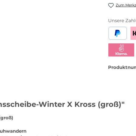
Zum Merkze
Unsere Zahl
PayPal
Be
Klarna Sofor
Produktnu
sscheibe-Winter X Kross (groß)"
(groß)
chuhwandern