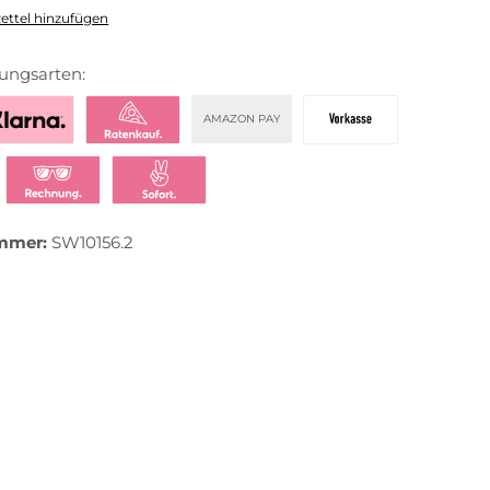
ttel hinzufügen
ungsarten:
AMAZON PAY
zahlen mit Klarna
Klarna Ratenkauf
Vorkasse
t bezahlen
Klarna Rechnung
Klarna Sofortüberweisung
mmer:
SW10156.2