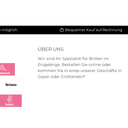
le möglich
Bequemer Kauf auf Rechnung
ÜBER UNS
Wir sind Ihr Spezialist für Brillen im
Erzgebirge. Bestellen Sie online oder
kommen Sie in eines unserer Geschäfte in
Geyer oder Crottendorf.
na
na Ratenkauf
Vorkasse
ng
larna Sofortüberweisung