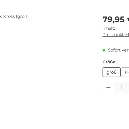
Regulärer Pr
79,95
Inhalt:
1
Preise inkl. 
Sofort ver
auswä
Größe
groß
kl
Produkt Anza