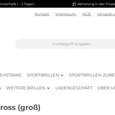
innerhalb 1 - 2 Tagen
Abholung in der Filia
Kontakt
Impressum
AGB
Versand 
SEHSTÄRKE
SPORTBRILLEN
SPORTBRILLEN-ZUB
%
WEITERE BRILLEN
LADENGESCHÄFT
ÜBER U
ross (groß)