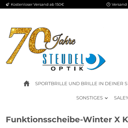
Kostenloser Versand ab 150€
Versand 
m Hauptinhalt springen
Zur Suche springen
Zur Hauptnavigation springen
SPORTBRILLE UND BRILLE IN DEINER 
SONSTIGES
SALE
Funktionsscheibe-Winter X K