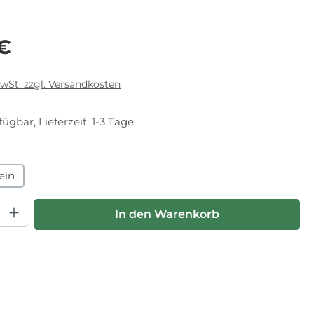
eis:
 €
MwSt. zzgl. Versandkosten
fügbar, Lieferzeit: 1-3 Tage
hlen
ein
hl: Gib den gewünschten Wert ein oder benutze die Schaltfläche
In den Warenkorb