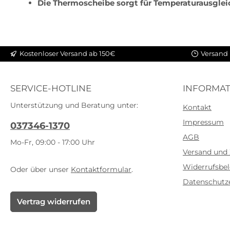
Die Thermoscheibe sorgt für Temperaturausglei
Kostenloser Versand ab 150€
Versand 
SERVICE-HOTLINE
INFORMAT
Unterstützung und Beratung unter:
Kontakt
Impressum
037346-1370
AGB
Mo-Fr, 09:00 - 17:00 Uhr
Versand und
Widerrufsbe
Oder über unser
Kontaktformular
.
Datenschutz
Vertrag widerrufen