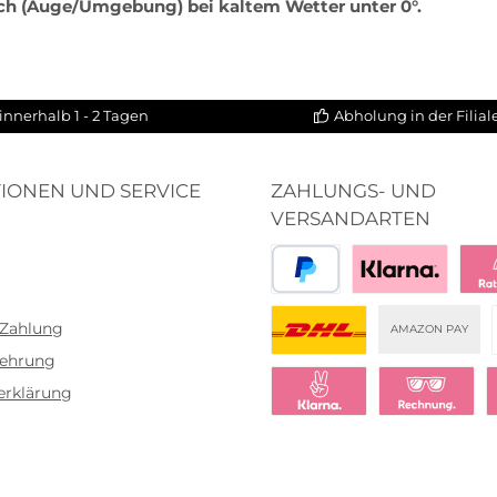
ch (Auge/Umgebung) bei kaltem Wetter unter 0°.
innerhalb 1 - 2 Tagen
Abholung in der Filia
IONEN UND SERVICE
ZAHLUNGS- UND
VERSANDARTEN
PayPal
Bezahlen mit Klar
Klar
 Zahlung
AMAZON PAY
lehrung
DHL
erklärung
Klarna Sofort bezahlen
Klarna Rechnu
K