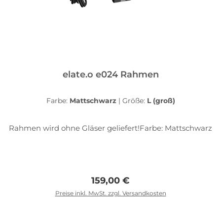
elate.o e024 Rahmen
Farbe:
Mattschwarz
|
Größe:
L (groß)
Rahmen wird ohne Gläser geliefert!Farbe: Mattschwarz
Regulärer Preis:
159,00 €
Preise inkl. MwSt. zzgl. Versandkosten
In den Warenkorb