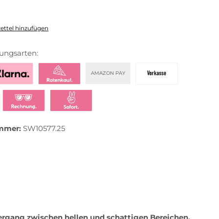
ttel hinzufügen
ungsarten:
AMAZON PAY
zahlen mit Klarna
Klarna Ratenkauf
Vorkasse
t bezahlen
Klarna Rechnung
Klarna Sofortüberweisung
mmer:
SW10577.25
rgang zwischen hellen und schattigen Bereichen.