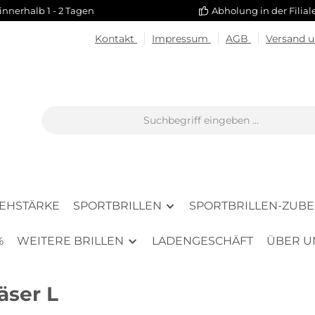
innerhalb 1 - 2 Tagen
Abholung in der Filia
Kontakt
Impressum
AGB
Versand 
SEHSTÄRKE
SPORTBRILLEN
SPORTBRILLEN-ZUB
%
WEITERE BRILLEN
LADENGESCHÄFT
ÜBER U
äser L