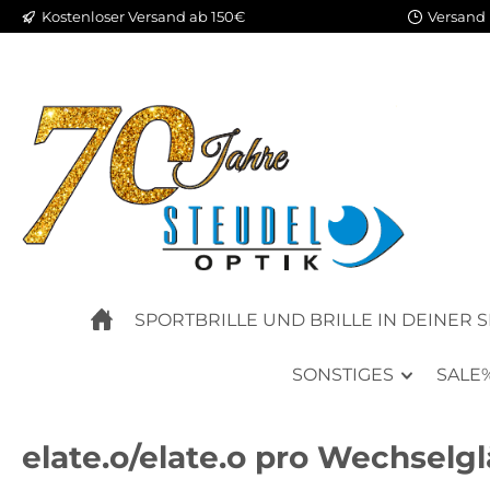
Kostenloser Versand ab 150€
Versand 
m Hauptinhalt springen
Zur Suche springen
Zur Hauptnavigation springen
SPORTBRILLE UND BRILLE IN DEINER 
SONSTIGES
SALE
elate.o/elate.o pro Wechselgl