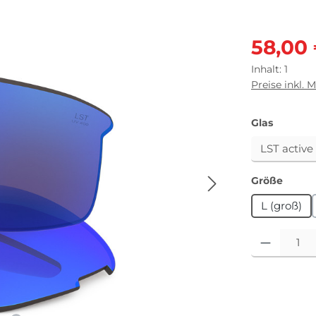
Verkaufsprei
58,00
Inhalt:
1
Preise inkl. 
auswäh
Glas
auswä
Größe
L (groß)
Produkt Anza