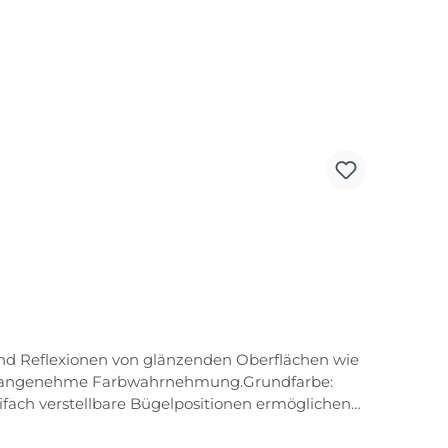
 und Reflexionen von glänzenden Oberflächen wie
 und angenehme Farbwahrnehmung.Grundfarbe:
ifach verstellbare Bügelpositionen ermöglichen
tellbare Nasenauflage ermöglicht die Anpassung
uemen Sitz und sicheren Halt.Traction grip die