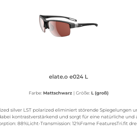
elate.o e024 L
Farbe:
Mattschwarz
|
Größe:
L (groß)
rized silver LST polarized eliminiert störende Spiegelungen
 dabei kontrastverstärkend und sorgt für eine natürliche
rption: 88%Licht-Transmission: 12%Frame FeaturesTri.fit dre
edene SportartenDouble-snap nose bridge die zweifach vers
Weiche und zugleich rutschfeste Matrialien garantieren beq