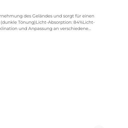
ahrnehmung des Geländes und sorgt für einen
(dunkle Tönung)Licht-Absorption: 84%Licht-
Inklination und Anpassung an verschiedene
portbrille an verschiedene Nasenformen. Weiche
tige Struktur an den Bügelenden sorgt für einen
, dass ein Beschlagen der Scheibe verringert, die
e werden exklusiv aus dem ultraleichten, extrem
 druckfreien und sicheren Sitz.