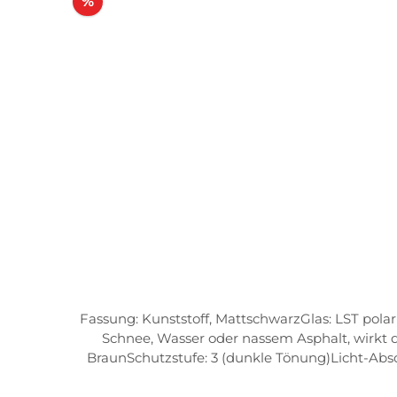
Rabatt
%
Fassung: Kunststoff, MattschwarzGlas: LST pola
Schnee, Wasser oder nassem Asphalt, wirkt
BraunSchutzstufe: 3 (dunkle Tönung)Licht-Abso
perfekte Inklination und Anpassung an verschi
der Sportbrille an verschiedene Nasenformen. 