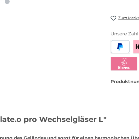
Zum Merkze
Unsere Zahl
PayPal
Be
Klarna Sofor
Produktnu
late.o pro Wechselgläser L"
mung des Geländes und sorgt für einen harmonischen Übe