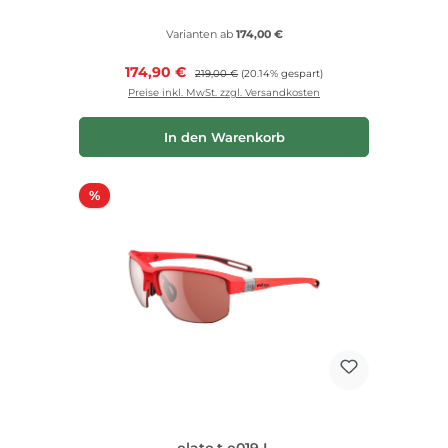
Varianten ab
174,00 €
Verkaufspreis:
174,90 €
Regulärer Preis:
219,00 €
(20.14% gespart)
Preise inkl. MwSt. zzgl. Versandkosten
In den Warenkorb
Rabatt
%
elate.t e019 L