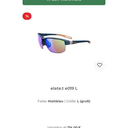
Rabatt
%
elate.t e019 L
Farbe:
Mattblau
|
Größe:
L (groß)
Varianten ab
174,00 €