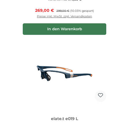
Verkaufspreis:
269,00 €
Regulärer Preis:
299,00 €
(10.03% gespart)
Preise inkl. MwSt. zzgl. Versandkosten
In den Warenkorb
elate.t e019 L