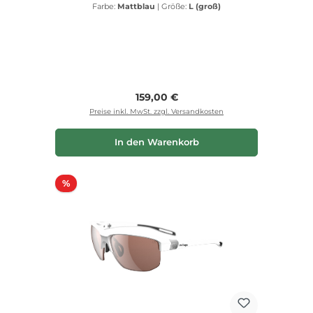
Farbe:
Mattblau
|
Größe:
L (groß)
Regulärer Preis:
159,00 €
Preise inkl. MwSt. zzgl. Versandkosten
In den Warenkorb
Rabatt
%