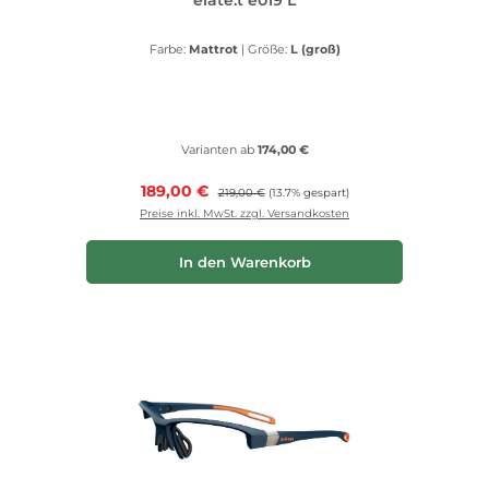
Farbe:
Mattrot
|
Größe:
L (groß)
Varianten ab
174,00 €
Verkaufspreis:
189,00 €
Regulärer Preis:
219,00 €
(13.7% gespart)
Preise inkl. MwSt. zzgl. Versandkosten
In den Warenkorb