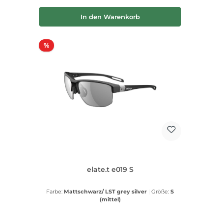
In den Warenkorb
Rabatt
%
elate.t e019 S
Farbe:
Mattschwarz/ LST grey silver
|
Größe:
S
(mittel)