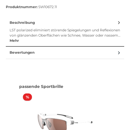
Vorkasse
Klarna Sofort bezahlen
Klarna Rechnung
Klarna Sofortü
Produktnummer:
SW10672.11
Beschreibung
LST polarized eliminiert störende Spiegelungen und Reflexionen
von glänzenden Oberflächen wie Schnee, Wasser oder nassem…
Mehr
Bewertungen
Produktgalerie überspringen
passende Sportbrille
Rabatt
%