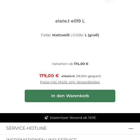
elate.t e019 L
Farbe:
Mattweiß
|
Größe:
L (groß)
Varianten ab
174,00 €
Verkaufspreis:
179,00 €
Regulärer Preis:
219,00 €
(18.26% gespart)
Preise inkl. MwSt. zzgl. Versandkosten
In den Warenkorb
Kostenloser Versand ab 150€
SERVICE-HOTLINE
INFORMATIONEN UND SERVICE