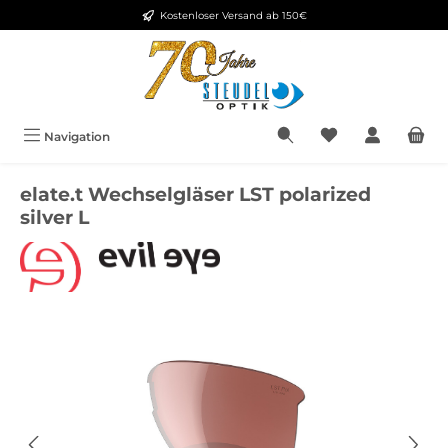
Kostenloser Versand ab 150€
Zum Hauptinhalt springen
Navigation
elate.t Wechselgläser LST polarized
silver L
Bildergalerie überspringen