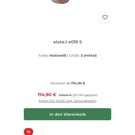
elate.t e019 S
Farbe:
Mattweiß
|
Größe:
S (mittel)
Varianten ab
174,00 €
Verkaufspreis:
174,90 €
Regulärer Preis:
219,00 €
(20.14% gespart)
Preise inkl. MwSt. zzgl. Versandkosten
In den Warenkorb
Rabatt
%