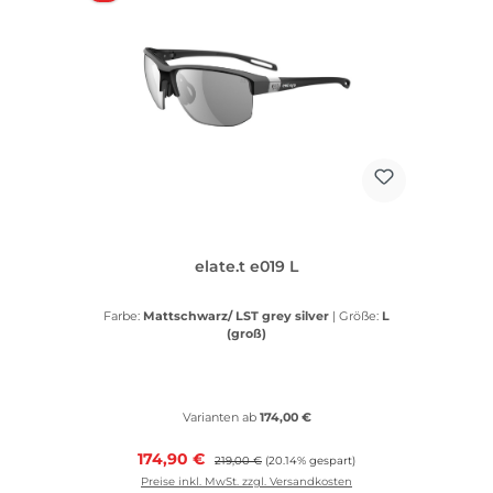
elate.t e019 L
Farbe:
Mattschwarz/ LST grey silver
|
Größe:
L
(groß)
Varianten ab
174,00 €
Verkaufspreis:
174,90 €
Regulärer Preis:
219,00 €
(20.14% gespart)
Preise inkl. MwSt. zzgl. Versandkosten