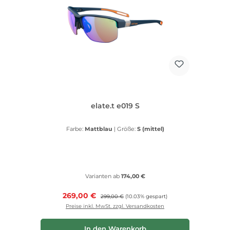
elate.t e019 S
Farbe:
Mattblau
|
Größe:
S (mittel)
Varianten ab
174,00 €
Verkaufspreis:
269,00 €
Regulärer Preis:
299,00 €
(10.03% gespart)
Preise inkl. MwSt. zzgl. Versandkosten
In den Warenkorb