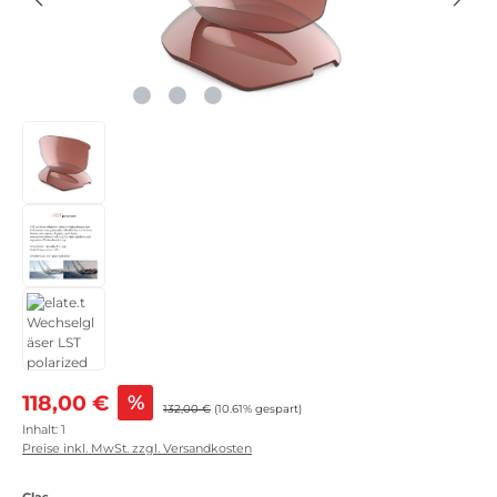
Verkaufspreis:
118,00 €
%
Regulärer Preis:
132,00 €
(10.61% gespart)
Inhalt:
1
Preise inkl. MwSt. zzgl. Versandkosten
auswählen
Glas