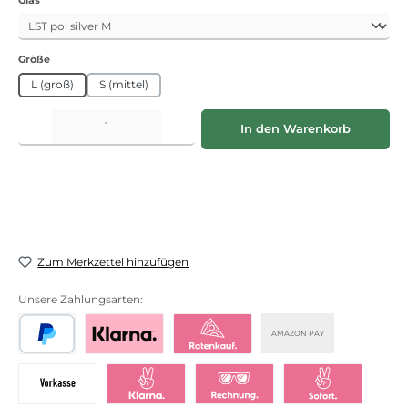
auswählen
Größe
L (groß)
S (mittel)
Produkt Anzahl: Gib den gewünschten Wert ein oder benutze die Schaltflächen
In den Warenkorb
Zum Merkzettel hinzufügen
Unsere Zahlungsarten:
AMAZON PAY
PayPal
Bezahlen mit Klarna
Klarna Ratenkauf