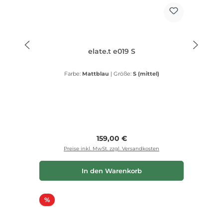
elate.t e019 S
Farbe:
Mattblau
|
Größe:
S (mittel)
Regulärer Preis:
159,00 €
Preise inkl. MwSt. zzgl. Versandkosten
In den Warenkorb
Rabatt
%