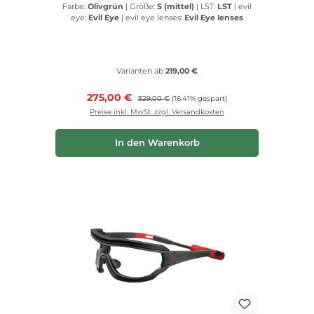
Farbe:
Olivgrün
|
Größe:
S (mittel)
|
LST:
LST
|
evil
eye:
Evil Eye
|
evil eye lenses:
Evil Eye lenses
Varianten ab
219,00 €
Verkaufspreis:
275,00 €
Regulärer Preis:
329,00 €
(16.41% gespart)
Preise inkl. MwSt. zzgl. Versandkosten
In den Warenkorb