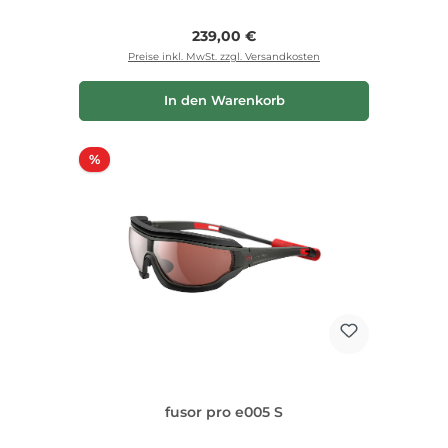
Regulärer Preis:
239,00 €
Preise inkl. MwSt. zzgl. Versandkosten
In den Warenkorb
Rabatt
%
fusor pro e005 S