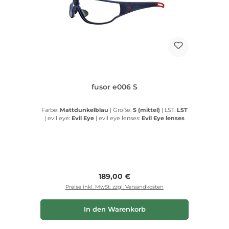
fusor e006 S
Farbe:
Mattdunkelblau
|
Größe:
S (mittel)
|
LST:
LST
|
evil eye:
Evil Eye
|
evil eye lenses:
Evil Eye lenses
Regulärer Preis:
189,00 €
Preise inkl. MwSt. zzgl. Versandkosten
In den Warenkorb