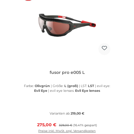
fusor pro e005 L
Farbe:
Olivgrün
|
Größe:
L (groß)
|
LST:
LST
|
evil eye:
Evil Eye
|
evil eye lenses:
Evil Eye lenses
Varianten ab
219,00 €
Verkaufspreis:
275,00 €
Regulärer Preis:
329,00 €
(16.41% gespart)
Preise inkl. MwSt. zzgl. Versandkosten