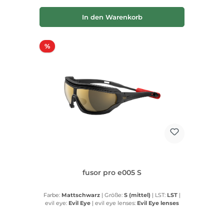
In den Warenkorb
Rabatt
%
fusor pro e005 S
Farbe:
Mattschwarz
|
Größe:
S (mittel)
|
LST:
LST
|
evil eye:
Evil Eye
|
evil eye lenses:
Evil Eye lenses