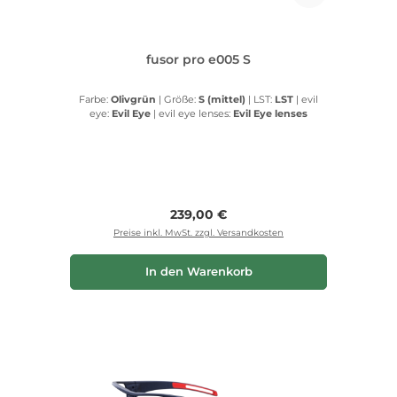
fusor pro e005 S
Farbe:
Olivgrün
|
Größe:
S (mittel)
|
LST:
LST
|
evil
eye:
Evil Eye
|
evil eye lenses:
Evil Eye lenses
Regulärer Preis:
239,00 €
Preise inkl. MwSt. zzgl. Versandkosten
In den Warenkorb