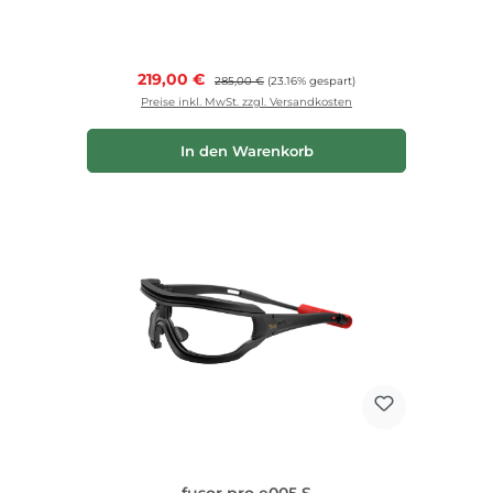
Verkaufspreis:
219,00 €
Regulärer Preis:
285,00 €
(23.16% gespart)
Preise inkl. MwSt. zzgl. Versandkosten
In den Warenkorb
fusor pro e005 S