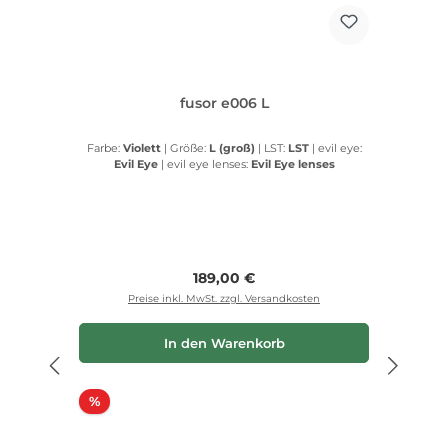
fusor e006 L
Farbe:
Violett
|
Größe:
L (groß)
|
LST:
LST
|
evil eye:
Evil Eye
|
evil eye lenses:
Evil Eye lenses
Regulärer Preis:
189,00 €
Preise inkl. MwSt. zzgl. Versandkosten
In den Warenkorb
Rabatt
%