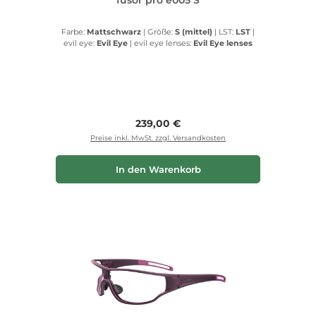
Farbe:
Mattschwarz
|
Größe:
S (mittel)
|
LST:
LST
|
evil eye:
Evil Eye
|
evil eye lenses:
Evil Eye lenses
Regulärer Preis:
239,00 €
Preise inkl. MwSt. zzgl. Versandkosten
In den Warenkorb