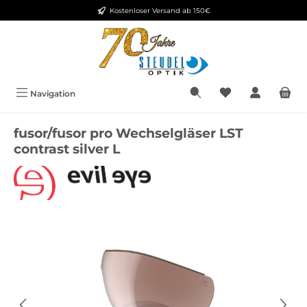
Kostenloser Versand ab 150€
Zum Hauptinhalt springen
Navigation
fusor/fusor pro Wechselgläser LST
contrast silver L
Bildergalerie überspringen