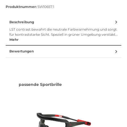
Vorkasse
Klarna Sofort bezahlen
Klarna Rechnung
Klarna Sofortü
Produktnummer:
SW10657.1
Beschreibung
LST contrast bewahrt die neutrale Farbwarnehmung und sorgt
für kontraststarke Sicht. Speziell in grüner Umgebung verstäkt…
Mehr
Bewertungen
Produktgalerie überspringen
passende Sportbrille