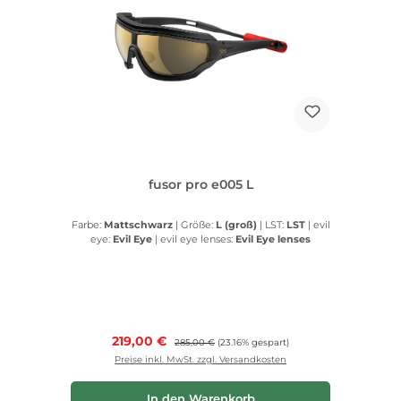
fusor pro e005 L
Farbe:
Mattschwarz
|
Größe:
L (groß)
|
LST:
LST
|
evil
eye:
Evil Eye
|
evil eye lenses:
Evil Eye lenses
Verkaufspreis:
219,00 €
Regulärer Preis:
285,00 €
(23.16% gespart)
Preise inkl. MwSt. zzgl. Versandkosten
In den Warenkorb