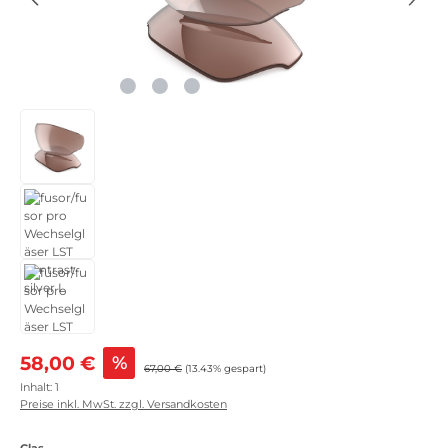
Verkaufspreis:
58,00 €
%
Regulärer Preis:
67,00 €
(13.43% gespart)
Inhalt:
1
Preise inkl. MwSt. zzgl. Versandkosten
auswählen
Glas