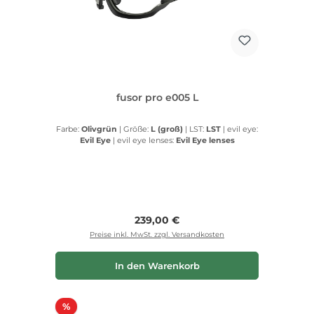
fusor pro e005 L
Farbe:
Olivgrün
|
Größe:
L (groß)
|
LST:
LST
|
evil eye:
Evil Eye
|
evil eye lenses:
Evil Eye lenses
Regulärer Preis:
239,00 €
Preise inkl. MwSt. zzgl. Versandkosten
In den Warenkorb
Rabatt
%