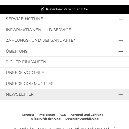
Kostenloser Versand ab 150€
SERVICE-HOTLINE
INFORMATIONEN UND SERVICE
ZAHLUNGS- UND VERSANDARTEN
ÜBER UNS
SICHER EINKAUFEN
UNSERE VORTEILE
UNSERE COMMUNITIES
NEWSLETTER
Kontakt
Impressum
AGB
Versand und Zahlung
Widerrufsbelehrung
Datenschutzerklärung
Alle Preise inkl. gesetzl. Mehrwertsteuer zzgl.
Versandkosten
und ggf.