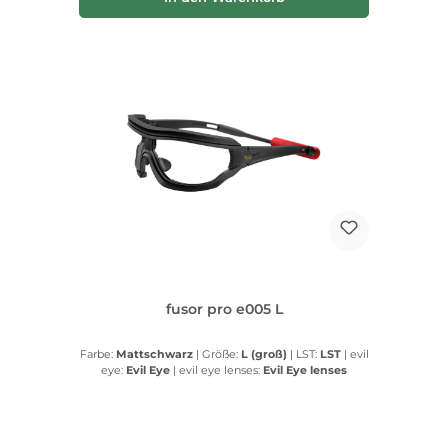
fusor pro e005 L
Farbe:
Mattschwarz
|
Größe:
L (groß)
|
LST:
LST
|
evil
eye:
Evil Eye
|
evil eye lenses:
Evil Eye lenses