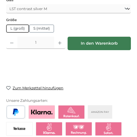
auswählen
Größe
L (groß)
S (mittel)
Produkt Anzahl: Gib den gewünschten Wert ein oder benutze die Schaltflächen
In den Warenkorb
Zum Merkzettel hinzufügen
Unsere Zahlungsarten:
AMAZON PAY
PayPal
Bezahlen mit Klarna
Klarna Ratenkauf