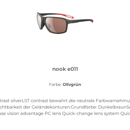
nook e011
Farbe:
Olivgrün
trast silverLST contrast bewahrt die neutrale Farbwarnehmung
chtbarkeit der Geländekonturen.Grundfarbe: DunkelbraunSc
se vision advantage PC lens Quick-change lens system Quic
wimmkörper erhältlich Siliconized headstrap erhältlich Clip-