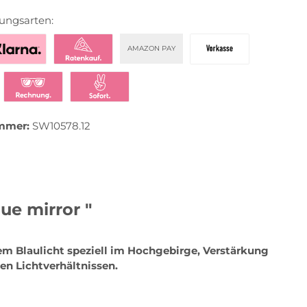
ungsarten:
AMAZON PAY
zahlen mit Klarna
Klarna Ratenkauf
Vorkasse
t bezahlen
Klarna Rechnung
Klarna Sofortüberweisung
mmer:
SW10578.12
ue mirror "
hem Blaulicht speziell im Hochgebirge, Verstärkung
en Lichtverhältnissen.