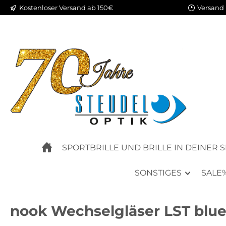
Kostenloser Versand ab 150€
Versand 
m Hauptinhalt springen
Zur Suche springen
Zur Hauptnavigation springen
SPORTBRILLE UND BRILLE IN DEINER 
SONSTIGES
SALE
nook Wechselgläser LST blue 