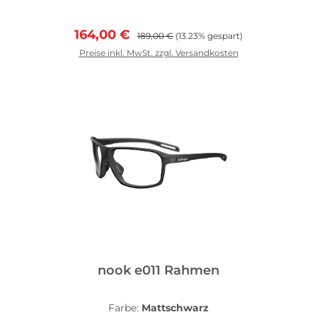
Verkaufspreis:
Regulärer Preis:
164,00 €
189,00 €
(13.23% gespart)
Preise inkl. MwSt. zzgl. Versandkosten
In den Warenkorb
nook e011 Rahmen
Farbe:
Mattschwarz