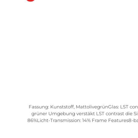
Fassung: Kunststoff, MattolivegrünGlas: LST con
grüner Umgebung verstäkt LST contrast die Si
86%Licht-Transmission: 14% Frame Features8-ba
grip Flex zone Sch