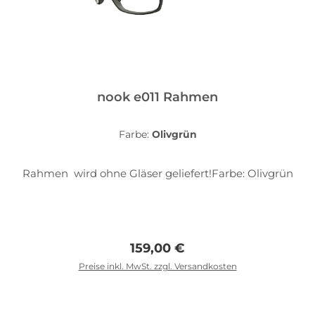
nook e011 Rahmen
Farbe:
Olivgrün
Rahmen wird ohne Gläser geliefert!Farbe: Olivgrün
Regulärer Preis:
159,00 €
Preise inkl. MwSt. zzgl. Versandkosten
In den Warenkorb