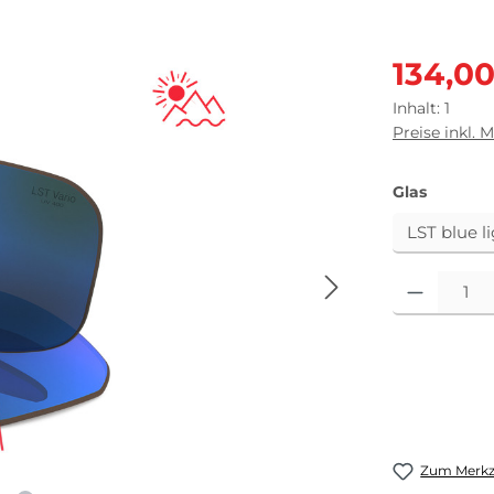
Verkaufsprei
134,0
Inhalt:
1
Preise inkl. 
auswäh
Glas
Produkt Anza
Zum Merkze