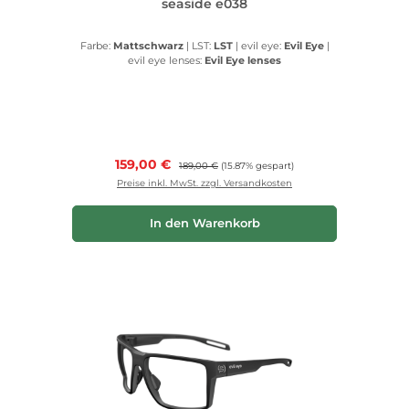
seaside e038
Farbe:
Mattschwarz
|
LST:
LST
|
evil eye:
Evil Eye
|
evil eye lenses:
Evil Eye lenses
Verkaufspreis:
159,00 €
Regulärer Preis:
189,00 €
(15.87% gespart)
Preise inkl. MwSt. zzgl. Versandkosten
In den Warenkorb