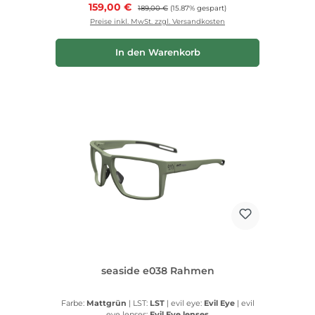
Verkaufspreis:
159,00 €
Regulärer Preis:
189,00 €
(15.87% gespart)
Preise inkl. MwSt. zzgl. Versandkosten
In den Warenkorb
seaside e038 Rahmen
Farbe:
Mattgrün
|
LST:
LST
|
evil eye:
Evil Eye
|
evil
eye lenses:
Evil Eye lenses