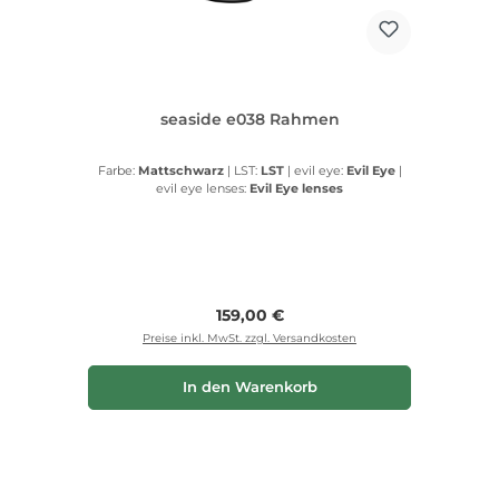
seaside e038 Rahmen
Farbe:
Mattschwarz
|
LST:
LST
|
evil eye:
Evil Eye
|
evil eye lenses:
Evil Eye lenses
Regulärer Preis:
159,00 €
Preise inkl. MwSt. zzgl. Versandkosten
In den Warenkorb