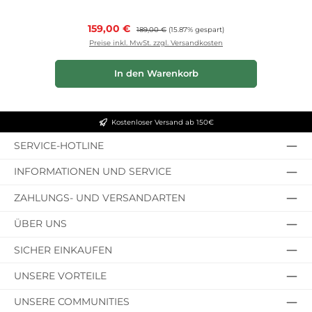
Verkaufspreis:
159,00 €
Regulärer Preis:
189,00 €
(15.87% gespart)
Preise inkl. MwSt. zzgl. Versandkosten
In den Warenkorb
Kostenloser Versand ab 150€
SERVICE-HOTLINE
INFORMATIONEN UND SERVICE
ZAHLUNGS- UND VERSANDARTEN
ÜBER UNS
SICHER EINKAUFEN
UNSERE VORTEILE
UNSERE COMMUNITIES