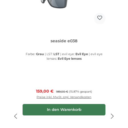
seaside e038
Farbe:
Grau
|
LST:
LST
|
evil eye:
Evil Eye
|
evil eye
lenses:
Evil Eye lenses
Verkaufspreis:
159,00 €
Regulärer Preis:
189,00 €
(15.87% gespart)
Preise inkl. MwSt. zzgl. Versandkosten
In den Warenkorb