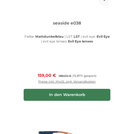
seaside e038
Farbe:
Mattdunkelblau
|
LST:
LST
|
evil eye:
Evil Eye
|
evil eye lenses:
Evil Eye lenses
Verkaufspreis:
159,00 €
Regulärer Preis:
189,00 €
(15.87% gespart)
Preise inkl. MwSt. zzgl. Versandkosten
In den Warenkorb