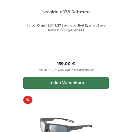
seaside e038 Rahmen
Farbe:
Grau
|
LST:
LST
|
evil eye:
Evil Eye
|
evil eye
lenses:
Evil Eye lenses
Regulärer Preis:
159,00 €
Preise inkl. MwSt. zzgl. Versandkosten
In den Warenkorb
Rabatt
%