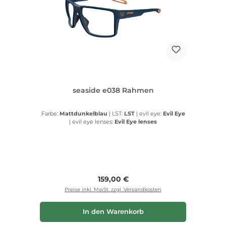
seaside e038 Rahmen
Farbe:
Mattdunkelblau
|
LST:
LST
|
evil eye:
Evil Eye
|
evil eye lenses:
Evil Eye lenses
Regulärer Preis:
159,00 €
Preise inkl. MwSt. zzgl. Versandkosten
In den Warenkorb