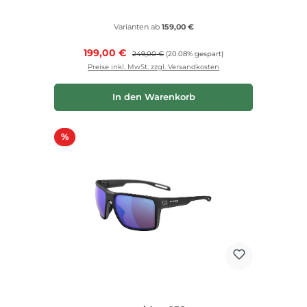
Varianten ab
159,00 €
Verkaufspreis:
199,00 €
Regulärer Preis:
249,00 €
(20.08% gespart)
Preise inkl. MwSt. zzgl. Versandkosten
In den Warenkorb
Rabatt
%