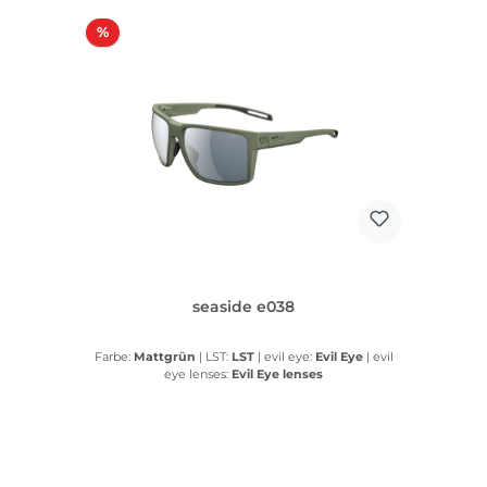
Rabatt
%
seaside e038
Farbe:
Mattgrün
|
LST:
LST
|
evil eye:
Evil Eye
|
evil
eye lenses:
Evil Eye lenses