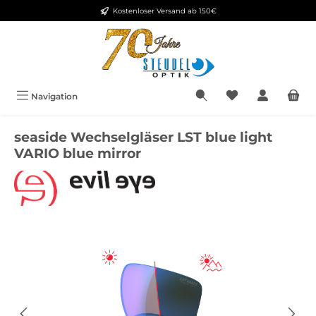
Kostenloser Versand ab 150€
Zum Hauptinhalt springen
Navigation
seaside Wechselgläser LST blue light
VARIO blue mirror
Bildergalerie überspringen