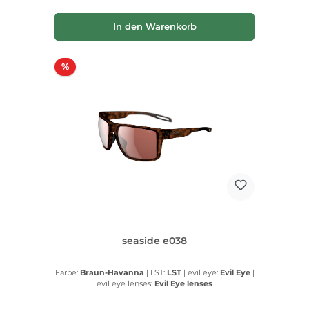
In den Warenkorb
Rabatt
%
seaside e038
Farbe:
Braun-Havanna
|
LST:
LST
|
evil eye:
Evil Eye
|
evil eye lenses:
Evil Eye lenses