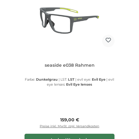
seaside e038 Rahmen
Farbe:
Dunkelgrau
|
LST:
LST
|
evil eye:
Evil Eye
|
evil
eye lenses:
Evil Eye lenses
Regulärer Preis:
159,00 €
Preise inkl. MwSt. zzgl. Versandkosten