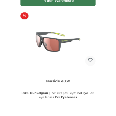
In den Warenkorb
Rabatt
%
seaside e038
Farbe:
Dunkelgrau
|
LST:
LST
|
evil eye:
Evil Eye
|
evil
eye lenses:
Evil Eye lenses