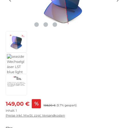
Verkaufspreis:
149,00 €
%
Regulärer Preis:
158,00 €
(5.7% gespart)
Inhalt:
1
Preise inkl. MwSt. zzgl. Versandkosten
auswählen
Glas