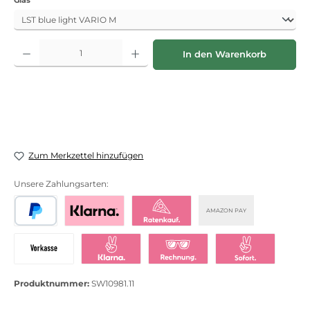
Produkt Anzahl: Gib den gewünschten Wert ein oder benutze die Schaltflächen
In den Warenkorb
Zum Merkzettel hinzufügen
Unsere Zahlungsarten:
AMAZON PAY
PayPal
Bezahlen mit Klarna
Klarna Ratenkauf
Vorkasse
Klarna Sofort bezahlen
Klarna Rechnung
Klarna Sofortü
Produktnummer:
SW10981.11