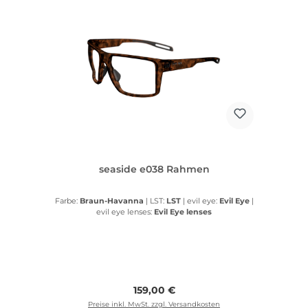
seaside e038 Rahmen
Farbe:
Braun-Havanna
|
LST:
LST
|
evil eye:
Evil Eye
|
evil eye lenses:
Evil Eye lenses
Regulärer Preis:
159,00 €
Preise inkl. MwSt. zzgl. Versandkosten