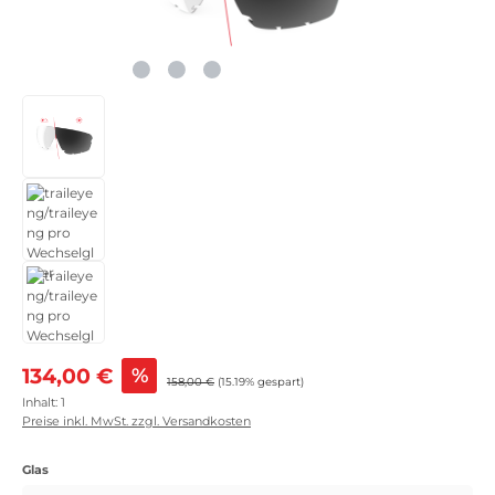
Verkaufspreis:
134,00 €
%
Regulärer Preis:
158,00 €
(15.19% gespart)
Inhalt:
1
Preise inkl. MwSt. zzgl. Versandkosten
auswählen
Glas