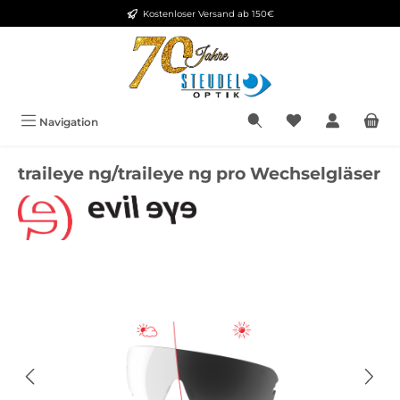
Kostenloser Versand ab 150€
Zum Hauptinhalt springen
Navigation
traileye ng/traileye ng pro Wechselgläser
Bildergalerie überspringen