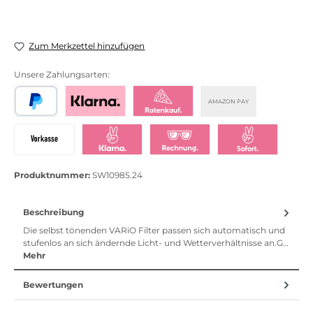
Zum Merkzettel hinzufügen
Unsere Zahlungsarten:
AMAZON PAY
PayPal
Bezahlen mit Klarna
Klarna Ratenkauf
Vorkasse
Klarna Sofort bezahlen
Klarna Rechnung
Klarna Sofortü
Produktnummer:
SW10985.24
Beschreibung
Die selbst tönenden VARiO Filter passen sich automatisch und
stufenlos an sich ändernde Licht- und Wetterverhältnisse an.G…
Mehr
Bewertungen