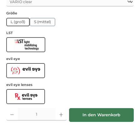
auswählen
Größe
L (groß)
S (mittel)
auswählen
LST
LST
auswählen
evil eye
Evil Eye
auswählen
evil eye lenses
Evil Eye lenses
Produkt Anzahl: Gib den gewünschten Wert ein oder benutze die Schaltflächen
In den Warenkorb