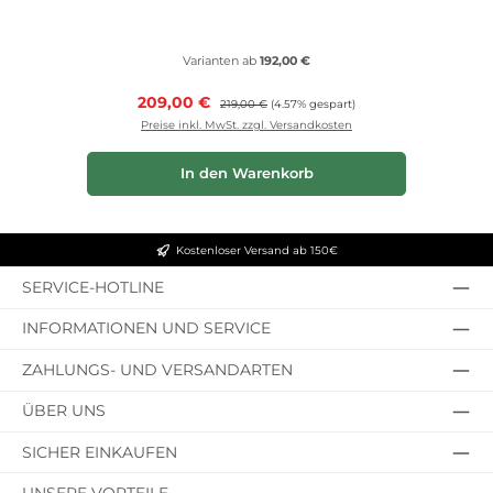
Varianten ab
192,00 €
Verkaufspreis:
209,00 €
Regulärer Preis:
219,00 €
(4.57% gespart)
Preise inkl. MwSt. zzgl. Versandkosten
In den Warenkorb
Kostenloser Versand ab 150€
SERVICE-HOTLINE
INFORMATIONEN UND SERVICE
ZAHLUNGS- UND VERSANDARTEN
ÜBER UNS
SICHER EINKAUFEN
UNSERE VORTEILE