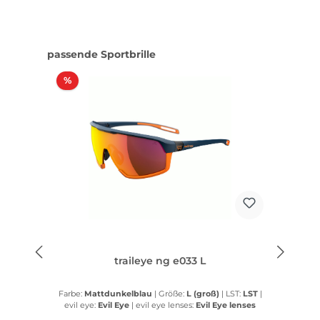
Produktgalerie überspringen
passende Sportbrille
Rabatt
%
traileye ng e033 L
Farbe:
Mattdunkelblau
|
Größe:
L (groß)
|
LST:
LST
|
evil eye:
Evil Eye
|
evil eye lenses:
Evil Eye lenses