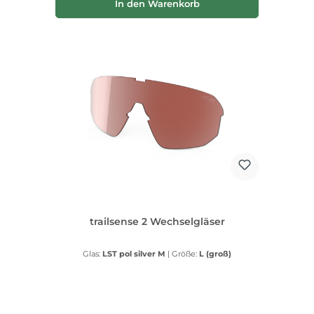
In den Warenkorb
trailsense 2 Wechselgläser
Glas:
LST pol silver M
|
Größe:
L (groß)