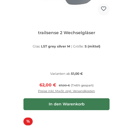
trailsense 2 Wechselgläser
Glas:
LST grey silver M
|
Größe:
S (mittel)
Varianten ab
51,00 €
Verkaufspreis:
62,00 €
Regulärer Preis:
67,00 €
(7.46% gespart)
Preise inkl. MwSt. zzgl. Versandkosten
In den Warenkorb
Rabatt
%