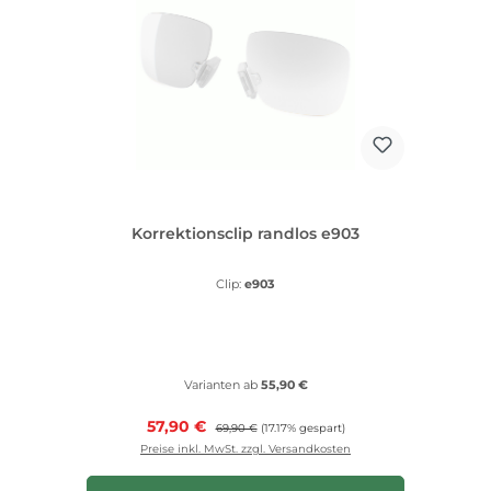
Korrektionsclip randlos e903
Clip:
e903
Varianten ab
55,90 €
Verkaufspreis:
57,90 €
Regulärer Preis:
69,90 €
(17.17% gespart)
Preise inkl. MwSt. zzgl. Versandkosten