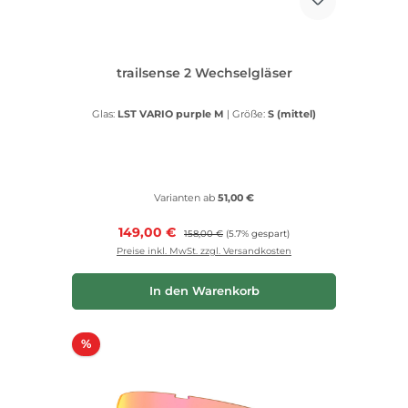
trailsense 2 Wechselgläser
Glas:
LST VARIO purple M
|
Größe:
S (mittel)
Varianten ab
51,00 €
Verkaufspreis:
149,00 €
Regulärer Preis:
158,00 €
(5.7% gespart)
Preise inkl. MwSt. zzgl. Versandkosten
In den Warenkorb
Rabatt
%