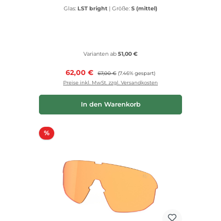
Glas:
LST bright
|
Größe:
S (mittel)
Varianten ab
51,00 €
Verkaufspreis:
62,00 €
Regulärer Preis:
67,00 €
(7.46% gespart)
Preise inkl. MwSt. zzgl. Versandkosten
In den Warenkorb
Rabatt
%