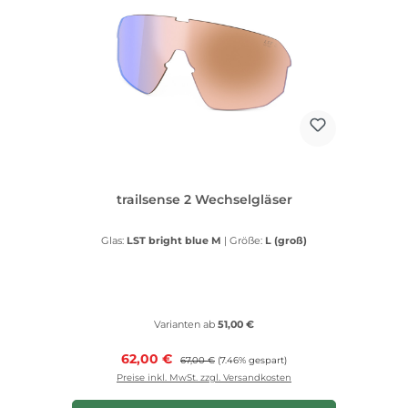
trailsense 2 Wechselgläser
Glas:
LST bright blue M
|
Größe:
L (groß)
Varianten ab
51,00 €
Verkaufspreis:
62,00 €
Regulärer Preis:
67,00 €
(7.46% gespart)
Preise inkl. MwSt. zzgl. Versandkosten