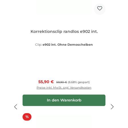
Korrektionsclip randlos e902 int.
Clip:
e902 int. Ohne Demoscheiben
Verkaufspreis:
55,90 €
Regulärer Preis:
59,90 €
(6.68% gespart)
Preise inkl. MwSt. zzgl. Versandkosten
In den Warenkorb
Rabatt
%