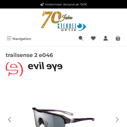
Kostenloser Versand ab 150€
Zum Hauptinhalt springen
Navigation
trailsense 2 e046
Bildergalerie überspringen