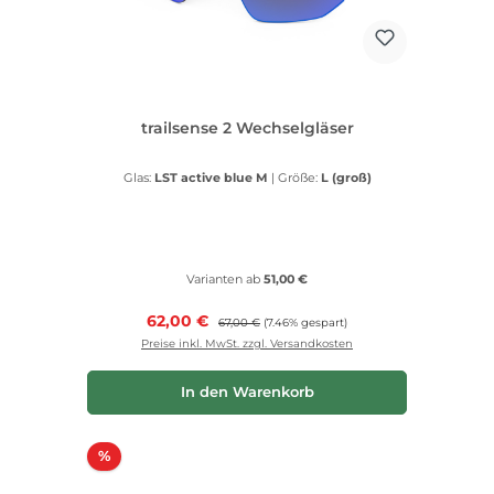
trailsense 2 Wechselgläser
Glas:
LST active blue M
|
Größe:
L (groß)
Varianten ab
51,00 €
Verkaufspreis:
62,00 €
Regulärer Preis:
67,00 €
(7.46% gespart)
Preise inkl. MwSt. zzgl. Versandkosten
In den Warenkorb
Rabatt
%