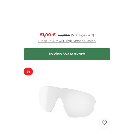
Verkaufspreis:
51,00 €
Regulärer Preis:
54,00 €
(5.56% gespart)
Preise inkl. MwSt. zzgl. Versandkosten
In den Warenkorb
Rabatt
%