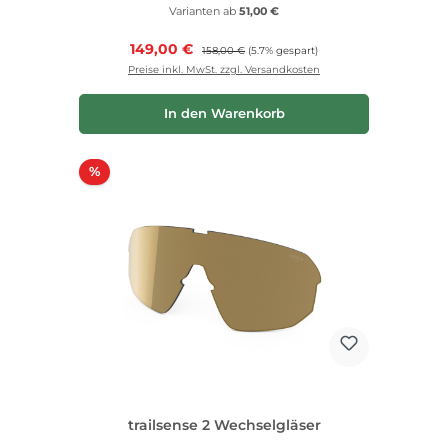
Varianten ab
51,00 €
Verkaufspreis:
149,00 €
Regulärer Preis:
158,00 €
(5.7% gespart)
Preise inkl. MwSt. zzgl. Versandkosten
In den Warenkorb
Rabatt
%
trailsense 2 Wechselgläser