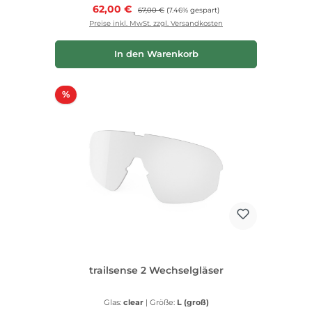
Verkaufspreis:
62,00 €
Regulärer Preis:
67,00 €
(7.46% gespart)
Preise inkl. MwSt. zzgl. Versandkosten
In den Warenkorb
Rabatt
%
trailsense 2 Wechselgläser
Glas:
clear
|
Größe:
L (groß)