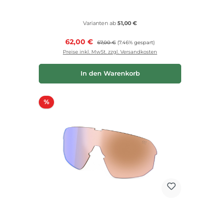
Varianten ab
51,00 €
Verkaufspreis:
62,00 €
Regulärer Preis:
67,00 €
(7.46% gespart)
Preise inkl. MwSt. zzgl. Versandkosten
In den Warenkorb
Rabatt
%