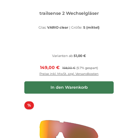
trailsense 2 Wechselgläser
Glas:
VARIO clear
|
Größe:
S (mittel)
Varianten ab
51,00 €
Verkaufspreis:
149,00 €
Regulärer Preis:
158,00 €
(5.7% gespart)
Preise inkl. MwSt. zzgl. Versandkosten
In den Warenkorb
Rabatt
%