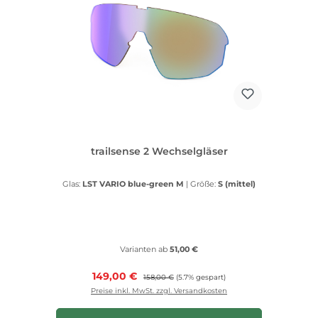
trailsense 2 Wechselgläser
Glas:
LST VARIO blue-green M
|
Größe:
S (mittel)
Varianten ab
51,00 €
Verkaufspreis:
149,00 €
Regulärer Preis:
158,00 €
(5.7% gespart)
Preise inkl. MwSt. zzgl. Versandkosten