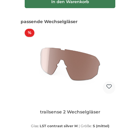
In den Warenkorb
Produktgalerie überspringen
passende Wechselgläser
Rabatt
%
trailsense 2 Wechselgläser
Glas:
LST contrast silver M
|
Größe:
S (mittel)