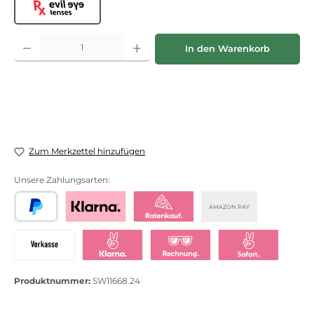
Evil Eye lenses
Produkt Anzahl: Gib den gewünschten Wert ein oder benutze die Schaltflächen
In den Warenkorb
Zum Merkzettel hinzufügen
Unsere Zahlungsarten:
AMAZON PAY
PayPal
Bezahlen mit Klarna
Klarna Ratenkauf
Vorkasse
Klarna Sofort bezahlen
Klarna Rechnung
Klarna Sofortü
Produktnummer:
SW11668.24