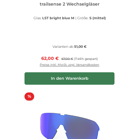
trailsense 2 Wechselgläser
Glas:
LST bright blue M
|
Größe:
S (mittel)
Varianten ab
51,00 €
Verkaufspreis:
62,00 €
Regulärer Preis:
67,00 €
(7.46% gespart)
Preise inkl. MwSt. zzgl. Versandkosten
In den Warenkorb
Rabatt
%