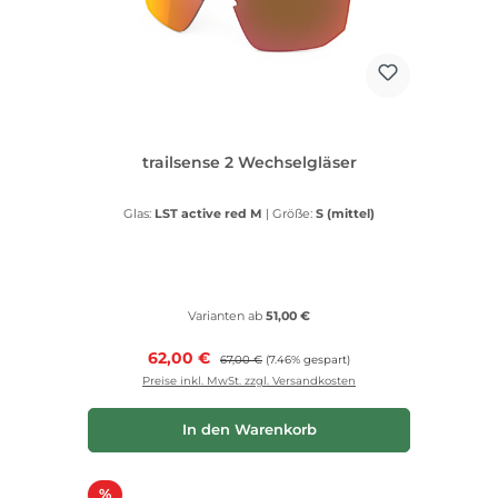
trailsense 2 Wechselgläser
Glas:
LST active red M
|
Größe:
S (mittel)
Varianten ab
51,00 €
Verkaufspreis:
62,00 €
Regulärer Preis:
67,00 €
(7.46% gespart)
Preise inkl. MwSt. zzgl. Versandkosten
In den Warenkorb
Rabatt
%