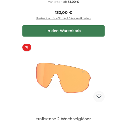
Varianten ab
51,00 €
Regulärer Preis:
132,00 €
Preise inkl. MwSt. zzgl. Versandkosten
In den Warenkorb
Rabatt
%
trailsense 2 Wechselgläser