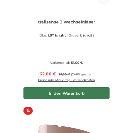
trailsense 2 Wechselgläser
Glas:
LST bright
|
Größe:
L (groß)
Varianten ab
51,00 €
Verkaufspreis:
62,00 €
Regulärer Preis:
67,00 €
(7.46% gespart)
Preise inkl. MwSt. zzgl. Versandkosten
In den Warenkorb
Rabatt
%