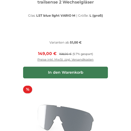
trailsense 2 Wechselgläser
Glas:
LST blue light VARIO M
|
Größe:
L (groß)
Varianten ab
51,00 €
Verkaufspreis:
149,00 €
Regulärer Preis:
158,00 €
(5.7% gespart)
Preise inkl. MwSt. zzgl. Versandkosten
In den Warenkorb
Rabatt
%