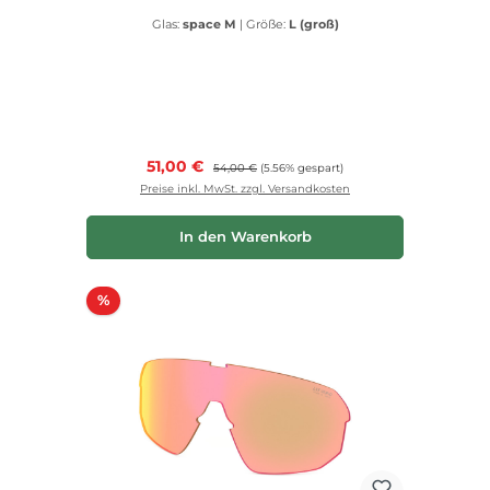
Glas:
space M
|
Größe:
L (groß)
Verkaufspreis:
51,00 €
Regulärer Preis:
54,00 €
(5.56% gespart)
Preise inkl. MwSt. zzgl. Versandkosten
In den Warenkorb
Rabatt
%