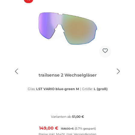
trailsense 2 Wechselgläser
Glas:
LST VARIO blue-green M
|
Größe:
L (groß)
Varianten ab
51,00 €
Verkaufspreis:
149,00 €
Regulärer Preis:
158,00 €
(5.7% gespart)
Preise inkl. MwSt. zzgl. Versandkosten