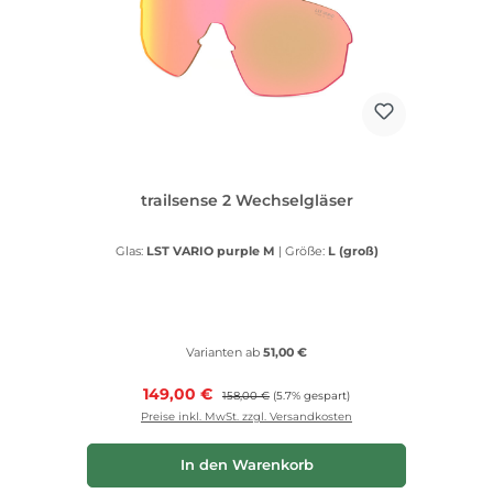
trailsense 2 Wechselgläser
Glas:
LST VARIO purple M
|
Größe:
L (groß)
Varianten ab
51,00 €
Verkaufspreis:
149,00 €
Regulärer Preis:
158,00 €
(5.7% gespart)
Preise inkl. MwSt. zzgl. Versandkosten
In den Warenkorb