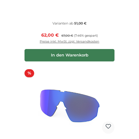
Varianten ab
51,00 €
Verkaufspreis:
62,00 €
Regulärer Preis:
67,00 €
(7.46% gespart)
Preise inkl. MwSt. zzgl. Versandkosten
In den Warenkorb
Rabatt
%