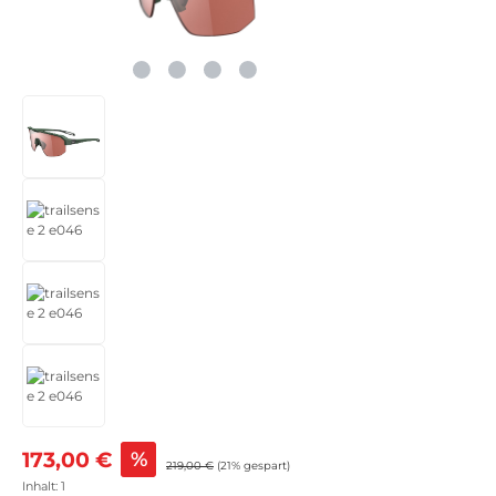
Verkaufspreis:
173,00 €
%
Regulärer Preis:
219,00 €
(21% gespart)
Inhalt:
1