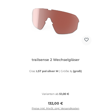
trailsense 2 Wechselgläser
Glas:
LST pol silver M
|
Größe:
L (groß)
Varianten ab
51,00 €
Regulärer Preis:
132,00 €
Preise inkl. MwSt. zzgl. Versandkosten