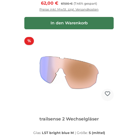
Verkaufspreis:
62,00 €
Regulärer Preis:
67,00 €
(7.46% gespart)
Preise inkl. MwSt. zzgl. Versandkosten
In den Warenkorb
Rabatt
%
trailsense 2 Wechselgläser
Glas:
LST bright blue M
|
Größe:
S (mittel)