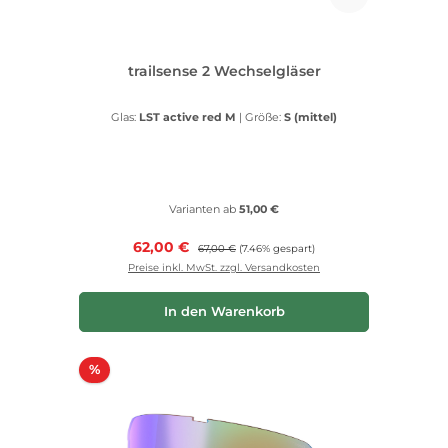
trailsense 2 Wechselgläser
Glas:
LST active red M
|
Größe:
S (mittel)
Varianten ab
51,00 €
Verkaufspreis:
62,00 €
Regulärer Preis:
67,00 €
(7.46% gespart)
Preise inkl. MwSt. zzgl. Versandkosten
In den Warenkorb
Rabatt
%