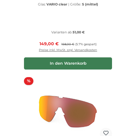
Glas:
VARIO clear
|
Größe:
S (mittel)
Varianten ab
51,00 €
Verkaufspreis:
149,00 €
Regulärer Preis:
158,00 €
(5.7% gespart)
Preise inkl. MwSt. zzgl. Versandkosten
In den Warenkorb
Rabatt
%