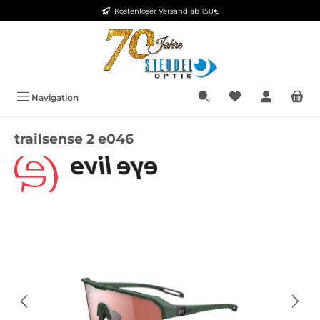
Kostenloser Versand ab 150€
Zum Hauptinhalt springen
Navigation
trailsense 2 e046
Bildergalerie überspringen