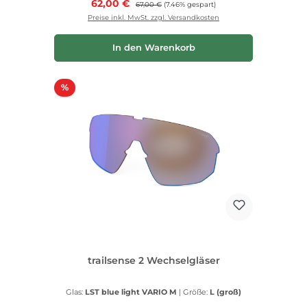
Verkaufspreis:
62,00 €
Regulärer Preis:
67,00 €
(7.46% gespart)
Preise inkl. MwSt. zzgl. Versandkosten
In den Warenkorb
Rabatt
%
trailsense 2 Wechselgläser
Glas:
LST blue light VARIO M
|
Größe:
L (groß)