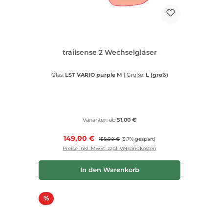
trailsense 2 Wechselgläser
Glas:
LST VARIO purple M
|
Größe:
L (groß)
Varianten ab
51,00 €
Verkaufspreis:
149,00 €
Regulärer Preis:
158,00 €
(5.7% gespart)
Preise inkl. MwSt. zzgl. Versandkosten
In den Warenkorb
Rabatt
%