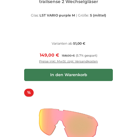
trailsense 2 Wechselgläser
Glas:
LST VARIO purple M
|
Größe:
S (mittel)
Varianten ab
51,00 €
Verkaufspreis:
149,00 €
Regulärer Preis:
158,00 €
(5.7% gespart)
Preise inkl. MwSt. zzgl. Versandkosten
In den Warenkorb
Rabatt
%