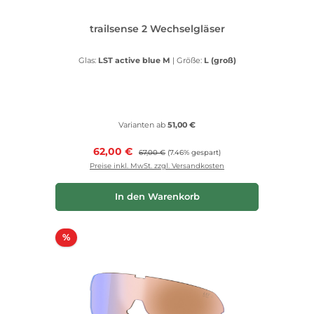
trailsense 2 Wechselgläser
Glas:
LST active blue M
|
Größe:
L (groß)
Varianten ab
51,00 €
Verkaufspreis:
62,00 €
Regulärer Preis:
67,00 €
(7.46% gespart)
Preise inkl. MwSt. zzgl. Versandkosten
In den Warenkorb
Rabatt
%