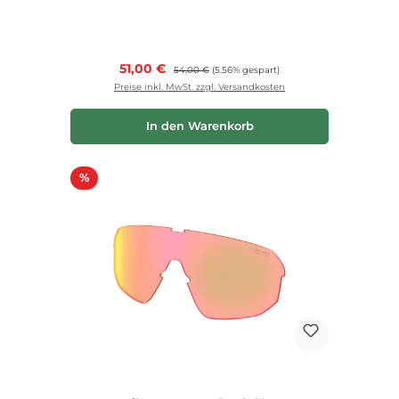
Verkaufspreis:
51,00 €
Regulärer Preis:
54,00 €
(5.56% gespart)
Preise inkl. MwSt. zzgl. Versandkosten
In den Warenkorb
Rabatt
%