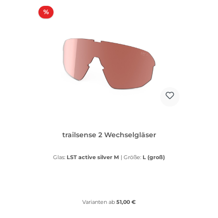
Rabatt
%
trailsense 2 Wechselgläser
Glas:
LST active silver M
|
Größe:
L (groß)
Varianten ab
51,00 €