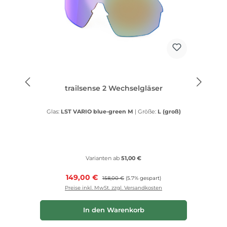
trailsense 2 Wechselgläser
Glas:
LST VARIO blue-green M
|
Größe:
L (groß)
Varianten ab
51,00 €
Verkaufspreis:
149,00 €
Regulärer Preis:
158,00 €
(5.7% gespart)
Preise inkl. MwSt. zzgl. Versandkosten
In den Warenkorb