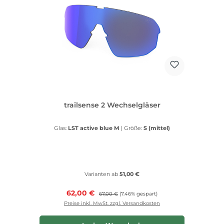
trailsense 2 Wechselgläser
Glas:
LST active blue M
|
Größe:
S (mittel)
Varianten ab
51,00 €
Verkaufspreis:
62,00 €
Regulärer Preis:
67,00 €
(7.46% gespart)
Preise inkl. MwSt. zzgl. Versandkosten