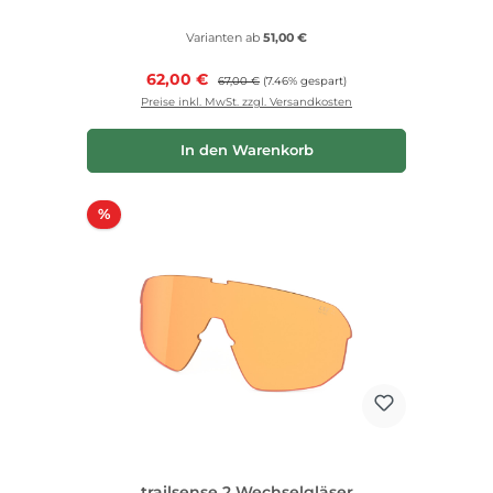
Varianten ab
51,00 €
Verkaufspreis:
62,00 €
Regulärer Preis:
67,00 €
(7.46% gespart)
Preise inkl. MwSt. zzgl. Versandkosten
In den Warenkorb
Rabatt
%
trailsense 2 Wechselgläser