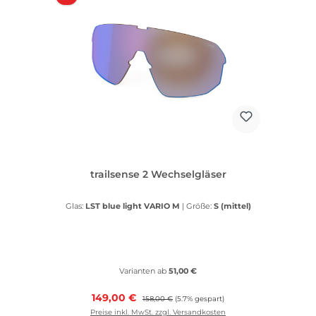
trailsense 2 Wechselgläser
Glas:
LST blue light VARIO M
|
Größe:
S (mittel)
Varianten ab
51,00 €
Verkaufspreis:
149,00 €
Regulärer Preis:
158,00 €
(5.7% gespart)
Preise inkl. MwSt. zzgl. Versandkosten