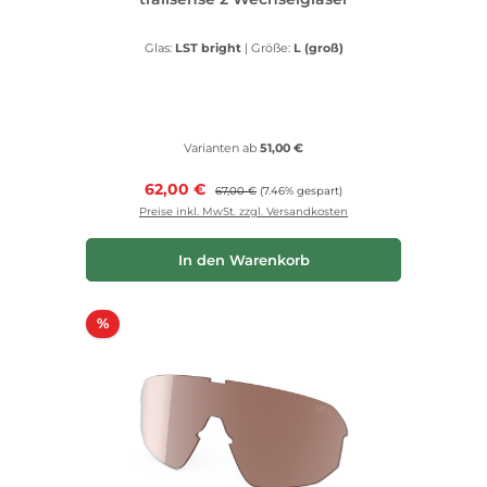
Glas:
LST bright
|
Größe:
L (groß)
Varianten ab
51,00 €
Verkaufspreis:
62,00 €
Regulärer Preis:
67,00 €
(7.46% gespart)
Preise inkl. MwSt. zzgl. Versandkosten
In den Warenkorb
Rabatt
%