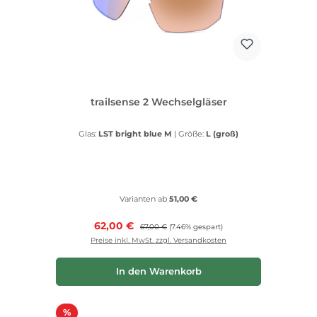
trailsense 2 Wechselgläser
Glas:
LST bright blue M
|
Größe:
L (groß)
Varianten ab
51,00 €
Verkaufspreis:
62,00 €
Regulärer Preis:
67,00 €
(7.46% gespart)
Preise inkl. MwSt. zzgl. Versandkosten
In den Warenkorb
Rabatt
%