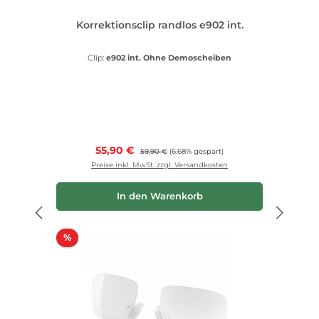
Korrektionsclip randlos e902 int.
Clip:
e902 int. Ohne Demoscheiben
Verkaufspreis:
55,90 €
Regulärer Preis:
59,90 €
(6.68% gespart)
Preise inkl. MwSt. zzgl. Versandkosten
In den Warenkorb
Rabatt
%