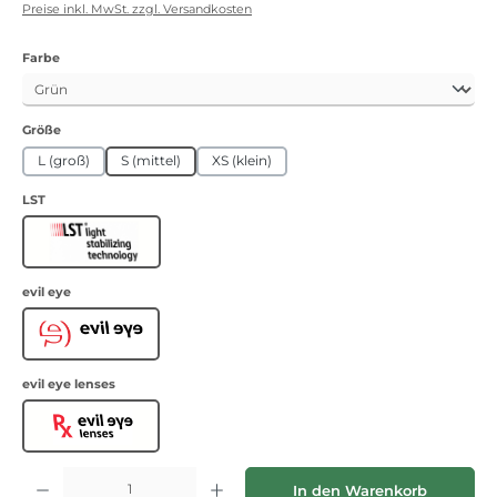
Preise inkl. MwSt. zzgl. Versandkosten
auswählen
Farbe
auswählen
Größe
L (groß)
S (mittel)
XS (klein)
auswählen
LST
LST
auswählen
evil eye
Evil Eye
auswählen
evil eye lenses
Evil Eye lenses
Produkt Anzahl: Gib den gewünschten Wert ein oder benutze die Schaltflächen
In den Warenkorb