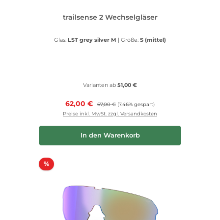
trailsense 2 Wechselgläser
Glas:
LST grey silver M
|
Größe:
S (mittel)
Varianten ab
51,00 €
Verkaufspreis:
62,00 €
Regulärer Preis:
67,00 €
(7.46% gespart)
Preise inkl. MwSt. zzgl. Versandkosten
In den Warenkorb
Rabatt
%