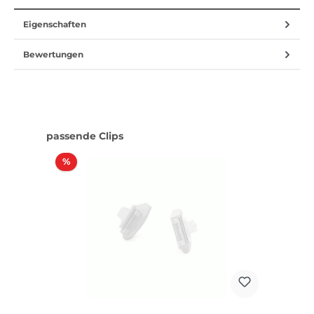
Eigenschaften
Bewertungen
Produktgalerie überspringen
passende Clips
Rabatt
%