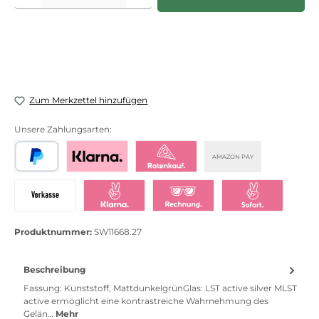
Zum Merkzettel hinzufügen
Unsere Zahlungsarten:
AMAZON PAY
PayPal
Bezahlen mit Klarna
Klarna Ratenkauf
Vorkasse
Klarna Sofort bezahlen
Klarna Rechnung
Klarna Sofortü
Produktnummer:
SW11668.27
Beschreibung
Fassung: Kunststoff, MattdunkelgrünGlas: LST active silver MLST
active ermöglicht eine kontrastreiche Wahrnehmung des
Gelän…
Mehr