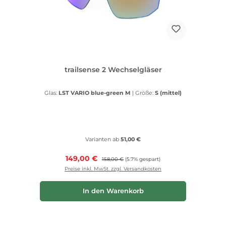
trailsense 2 Wechselgläser
Glas:
LST VARIO blue-green M
|
Größe:
S (mittel)
Varianten ab
51,00 €
Verkaufspreis:
149,00 €
Regulärer Preis:
158,00 €
(5.7% gespart)
Preise inkl. MwSt. zzgl. Versandkosten
In den Warenkorb