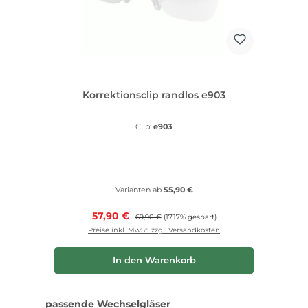
Korrektionsclip randlos e903
Clip:
e903
Varianten ab
55,90 €
Verkaufspreis:
57,90 €
Regulärer Preis:
69,90 €
(17.17% gespart)
Preise inkl. MwSt. zzgl. Versandkosten
In den Warenkorb
Produktgalerie überspringen
passende Wechselgläser