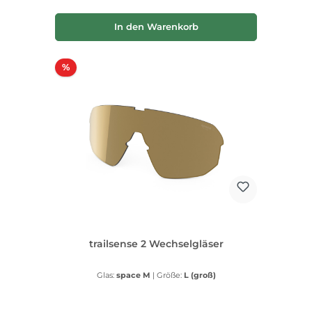
In den Warenkorb
Rabatt
%
trailsense 2 Wechselgläser
Glas:
space M
|
Größe:
L (groß)