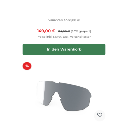
Varianten ab
51,00 €
Verkaufspreis:
149,00 €
Regulärer Preis:
158,00 €
(5.7% gespart)
Preise inkl. MwSt. zzgl. Versandkosten
In den Warenkorb
Rabatt
%