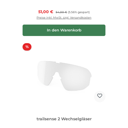
Verkaufspreis:
51,00 €
Regulärer Preis:
54,00 €
(5.56% gespart)
Preise inkl. MwSt. zzgl. Versandkosten
In den Warenkorb
Rabatt
%
trailsense 2 Wechselgläser