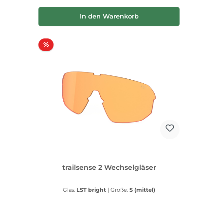
In den Warenkorb
Rabatt
%
trailsense 2 Wechselgläser
Glas:
LST bright
|
Größe:
S (mittel)