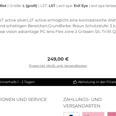
-Rot
|
Größe:
L (groß)
|
LST:
LST
|
evil eye:
Evil Eye
|
evil eye lense
LST active silverLST active ermöglicht eine kontrastreiche 
 schattigen Bereichen.Grundfarbe: Braun Schutzstufe: 3 (d
e vision advantage PC lens Flex zone 2 Grössen S/L Tri.fit
headstrap erhältlich Lens lock-system Traction grip Ventila
design Double-snap nose bridge Clip-in Direktverglasung
Regulärer Preis:
249,00 €
Preise inkl. MwSt. zzgl. Versandkosten
In den Warenkorb
innerhalb 1 - 2 Tagen
Abholung in der Filia
IONEN UND SERVICE
ZAHLUNGS- UND
VERSANDARTEN