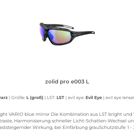
In den Warenkorb
zolid pro e003 L
warz
|
Größe:
L (groß)
|
LST:
LST
|
evil eye:
Evil Eye
|
evil eye lense
d VARiO vereint die Vorteile beider Technologien:
raste, Harmonisierung schneller Licht-Schatten-Wechsel u
raststeigernder Wirkung, bei Einfärbung grauSchutzstufe: 1 - 