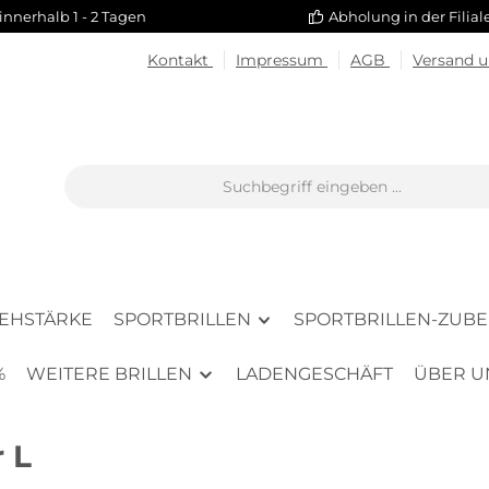
innerhalb 1 - 2 Tagen
Abholung in der Filia
Kontakt
Impressum
AGB
Versand 
SEHSTÄRKE
SPORTBRILLEN
SPORTBRILLEN-ZUB
%
WEITERE BRILLEN
LADENGESCHÄFT
ÜBER U
 L