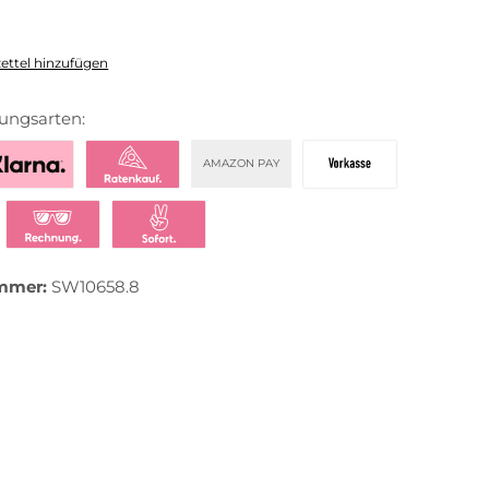
ttel hinzufügen
ungsarten:
AMAZON PAY
zahlen mit Klarna
Klarna Ratenkauf
Vorkasse
t bezahlen
Klarna Rechnung
Klarna Sofortüberweisung
mmer:
SW10658.8