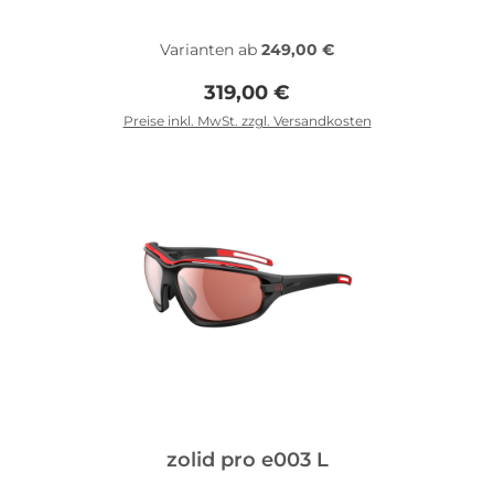
headstrap erhältlich Lens lock-system Traction grip Ventila
design Double-snap nose bridge Clip-in Direktverglasung
Varianten ab
249,00 €
Regulärer Preis:
319,00 €
Preise inkl. MwSt. zzgl. Versandkosten
In den Warenkorb
zolid pro e003 L