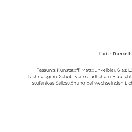
Farbe:
Dunkelb
Fassung: Kunststoff, MattdunkelblauGlas: L
Technologien: Schutz vor schädlichem Blaulich
stufenlose Selbsttönung bei wechselnden Lich
Absorption: 73-94% Licht-Transmission: 27
system Quick-release hinge Schwimmkörper e
inkludiert