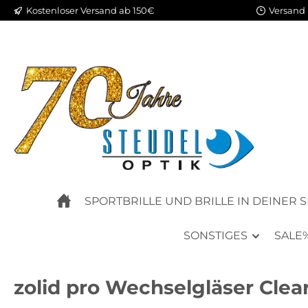
Kostenloser Versand ab 150€
Versand 
m Hauptinhalt springen
Zur Suche springen
Zur Hauptnavigation springen
SPORTBRILLE UND BRILLE IN DEINER 
SONSTIGES
SALE
zolid pro Wechselgläser Clear