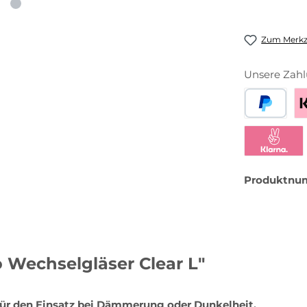
Zum Merkze
Unsere Zahl
PayPal
Be
Klarna Sofor
Produktnu
 Wechselgläser Clear L"
 für den Einsatz bei Dämmerung oder Dunkelheit.