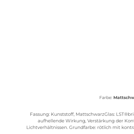
Farbe:
Mattsch
Fassung: Kunststoff, MattschwarzGlas: LST®bright VARIO blue mirror Die Kombination aus LST bright un
aufhellende Wirkung, Verstärkung der Kont
Lichtverhältnissen. Grundfarbe: rötlich mit kont
91% Licht-Transmission: 50-9% Frame Features10-base vision advantage PC lens Flex zone 2 Grössen S/L Tri.fit Quick-change lens system Quick-release