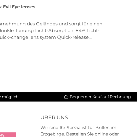
s:
Evil Eye lenses
Wahrnehmung des Geländes und sorgt für einen
unkle Tönung) Licht-Absorption: 84% Licht-
 Quick-change lens system Quick-release
tion system Sweat bar inkludiert Wrap-around
le möglich
Bequemer Kauf auf Rechnung
ÜBER UNS
Wir sind Ihr Spezialist für Brillen im
Erzgebirge. Bestellen Sie online oder