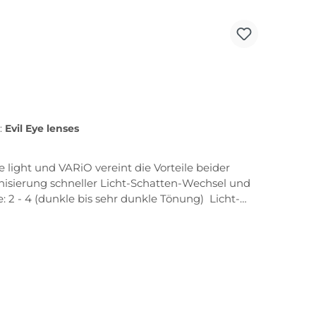
s:
Evil Eye lenses
light und VARiO vereint die Vorteile beider
nisierung schneller Licht-Schatten-Wechsel und
 2 - 4 (dunkle bis sehr dunkle Tönung) Licht-
ne 2 Grössen S/L Tri.fit Quick-change lens
 Traction grip Ventilation system Sweat bar
tverglasung