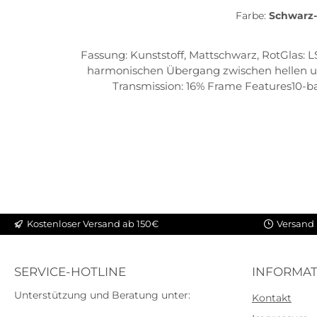
Farbe:
Schwarz
Fassung: Kunststoff, Mattschwarz, RotGlas: 
harmonischen Übergang zwischen hellen und
Transmission: 16% Frame Features10-bas
hinge Schwimmkörper erhältlich Siliconized 
Kostenloser Versand ab 150€
Versand 
SERVICE-HOTLINE
INFORMAT
Unterstützung und Beratung unter:
Kontakt