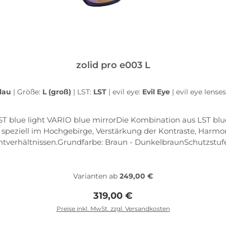
zolid pro e003 L
lau
|
Größe:
L (groß)
|
LST:
LST
|
evil eye:
Evil Eye
|
evil eye lense
ST blue light VARIO blue mirrorDie Kombination aus LST blue 
t speziell im Hochgebirge, Verstärkung der Kontraste, Harmo
tverhältnissen.Grundfarbe: Braun - DunkelbraunSchutzstufe:
-6% Frame Features10-base vision advantage PC lens Flex zo
rhältlich Siliconized headstrap erhältlich Lens lock-system
 Wrap-around design Double-snap nose bridge Clip-in Direk
Varianten ab
249,00 €
Regulärer Preis:
319,00 €
Preise inkl. MwSt. zzgl. Versandkosten