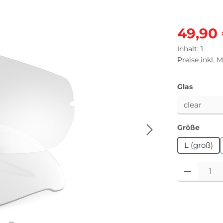
Verkaufsprei
49,90
Inhalt:
1
Preise inkl. 
auswäh
Glas
auswä
Größe
L (groß)
Produkt Anza