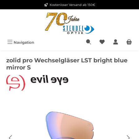
Kostenloser Versand ab 150€
Zum Hauptinhalt springen
Navigation
zolid pro Wechselgläser LST bright blue
mirror S
Bildergalerie überspringen