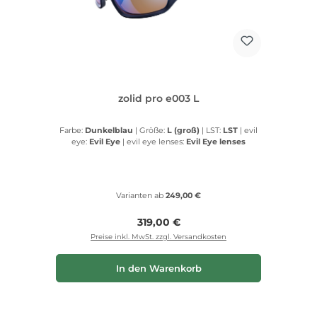
zolid pro e003 L
Farbe:
Dunkelblau
|
Größe:
L (groß)
|
LST:
LST
|
evil
eye:
Evil Eye
|
evil eye lenses:
Evil Eye lenses
Varianten ab
249,00 €
Regulärer Preis:
319,00 €
Preise inkl. MwSt. zzgl. Versandkosten
In den Warenkorb