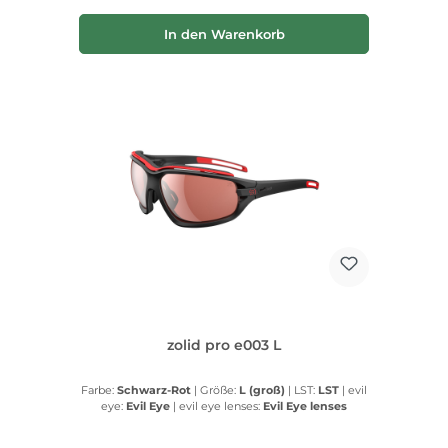
In den Warenkorb
zolid pro e003 L
Farbe:
Schwarz-Rot
|
Größe:
L (groß)
|
LST:
LST
|
evil
eye:
Evil Eye
|
evil eye lenses:
Evil Eye lenses