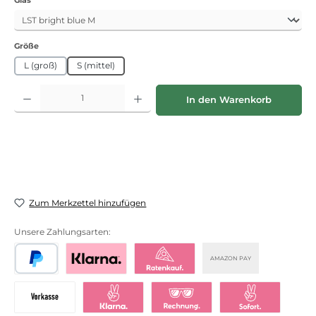
auswählen
Größe
L (groß)
S (mittel)
Produkt Anzahl: Gib den gewünschten Wert ein oder benutze die Schaltflächen
In den Warenkorb
Zum Merkzettel hinzufügen
Unsere Zahlungsarten:
AMAZON PAY
PayPal
Bezahlen mit Klarna
Klarna Ratenkauf