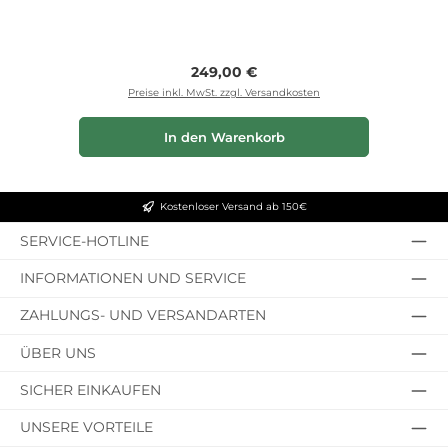
Regulärer Preis:
249,00 €
Preise inkl. MwSt. zzgl. Versandkosten
In den Warenkorb
Kostenloser Versand ab 150€
SERVICE-HOTLINE
INFORMATIONEN UND SERVICE
ZAHLUNGS- UND VERSANDARTEN
ÜBER UNS
SICHER EINKAUFEN
UNSERE VORTEILE