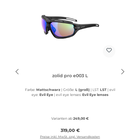
zolid pro e003 L
Farbe:
Mattschwarz
|
Größe:
L (groß)
|
LST:
LST
|
evil
eye:
Evil Eye
|
evil eye lenses:
Evil Eye lenses
Varianten ab
249,00 €
Regulärer Preis:
319,00 €
Preise inkl. MwSt. zzgl. Versandkosten