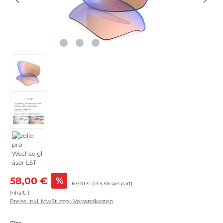
Verkaufspreis:
58,00 €
%
Regulärer Preis:
67,00 €
(13.43% gespart)
Inhalt:
1
Preise inkl. MwSt. zzgl. Versandkosten
auswählen
Glas