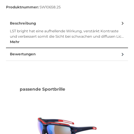
Vorkasse
Klarna Sofort bezahlen
Klarna Rechnung
Klarna Sofortü
Produktnummer:
SW10658.25
Beschreibung
LST bright hat eine aufhellende Wirkung, verstärkt Kontraste
und verbessert somit die Sicht bei schwachen und diffusen Lic…
Mehr
Bewertungen
Produktgalerie überspringen
passende Sportbrille