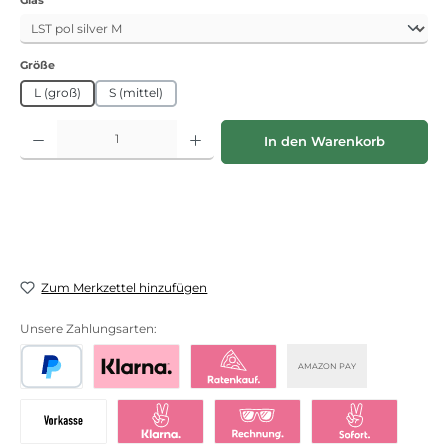
auswählen
Größe
L (groß)
S (mittel)
Produkt Anzahl: Gib den gewünschten Wert ein oder benutze die Schaltflächen
In den Warenkorb
Zum Merkzettel hinzufügen
Unsere Zahlungsarten:
AMAZON PAY
PayPal
Bezahlen mit Klarna
Klarna Ratenkauf