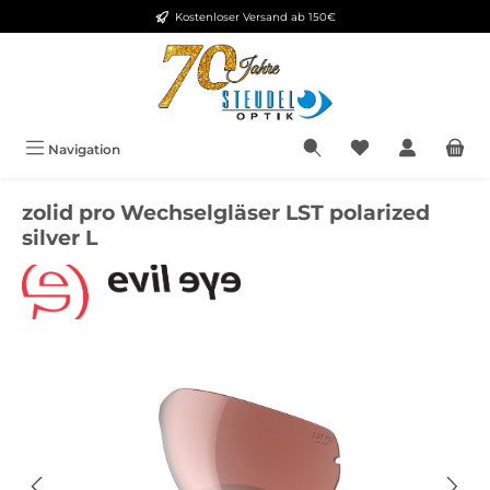
Kostenloser Versand ab 150€
Zum Hauptinhalt springen
Navigation
zolid pro Wechselgläser LST polarized
silver L
Bildergalerie überspringen