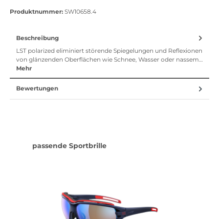
Vorkasse
Klarna Sofort bezahlen
Klarna Rechnung
Klarna Sofortü
Produktnummer:
SW10658.4
Beschreibung
LST polarized eliminiert störende Spiegelungen und Reflexionen
von glänzenden Oberflächen wie Schnee, Wasser oder nassem…
Mehr
Bewertungen
Produktgalerie überspringen
passende Sportbrille