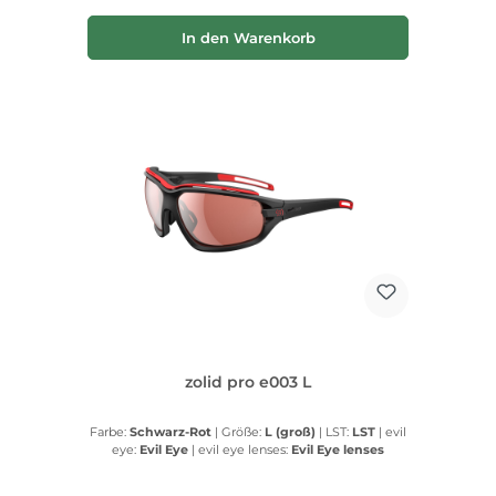
In den Warenkorb
zolid pro e003 L
Farbe:
Schwarz-Rot
|
Größe:
L (groß)
|
LST:
LST
|
evil
eye:
Evil Eye
|
evil eye lenses:
Evil Eye lenses