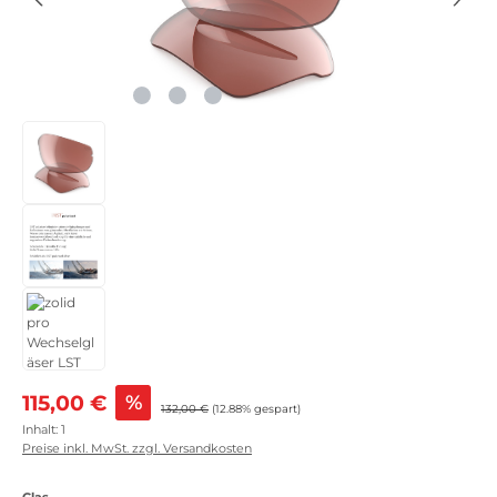
Verkaufspreis:
115,00 €
%
Regulärer Preis:
132,00 €
(12.88% gespart)
Inhalt:
1
Preise inkl. MwSt. zzgl. Versandkosten
auswählen
Glas