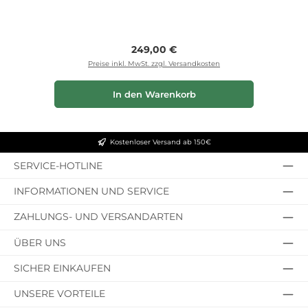
Regulärer Preis:
249,00 €
Preise inkl. MwSt. zzgl. Versandkosten
In den Warenkorb
Kostenloser Versand ab 150€
SERVICE-HOTLINE
INFORMATIONEN UND SERVICE
ZAHLUNGS- UND VERSANDARTEN
ÜBER UNS
SICHER EINKAUFEN
UNSERE VORTEILE