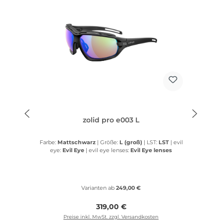
zolid pro e003 L
Farbe:
Mattschwarz
|
Größe:
L (groß)
|
LST:
LST
|
evil
eye:
Evil Eye
|
evil eye lenses:
Evil Eye lenses
Varianten ab
249,00 €
Regulärer Preis:
319,00 €
Preise inkl. MwSt. zzgl. Versandkosten