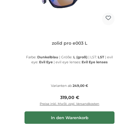
zolid pro e003 L
Farbe:
Dunkelblau
|
Größe:
L (groß)
|
LST:
LST
|
evil
eye:
Evil Eye
|
evil eye lenses:
Evil Eye lenses
Varianten ab
249,00 €
Regulärer Preis:
319,00 €
Preise inkl. MwSt. zzgl. Versandkosten
In den Warenkorb