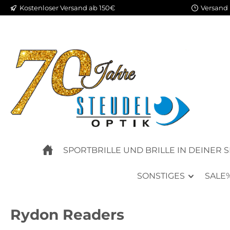
Kostenloser Versand ab 150€
Versand 
m Hauptinhalt springen
Zur Suche springen
Zur Hauptnavigation springen
SPORTBRILLE UND BRILLE IN DEINER 
SONSTIGES
SALE
Rydon Readers