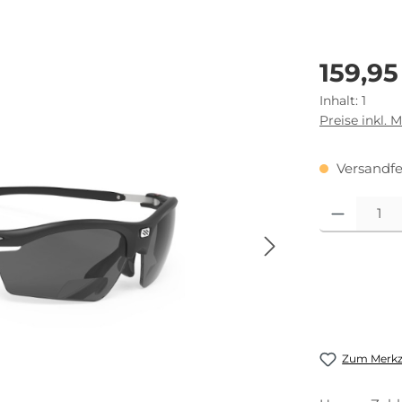
Regulärer Pr
159,95
Inhalt:
1
Preise inkl. 
Versandfer
Produkt Anza
Zum Merkze