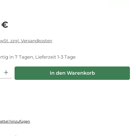
eis:
 €
MwSt. zzgl. Versandkosten
tig in 7 Tagen, Lieferzeit 1-3 Tage
hl: Gib den gewünschten Wert ein oder benutze die Schaltfläche
In den Warenkorb
ttel hinzufügen