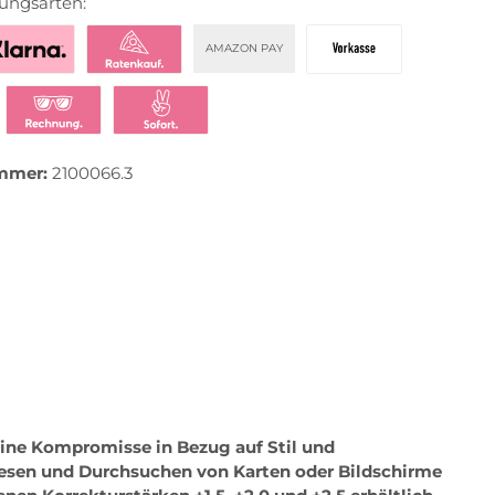
ungsarten:
AMAZON PAY
zahlen mit Klarna
Klarna Ratenkauf
Vorkasse
t bezahlen
Klarna Rechnung
Klarna Sofortüberweisung
mmer:
2100066.3
keine Kompromisse in Bezug auf Stil und
s Lesen und Durchsuchen von Karten oder Bildschirme