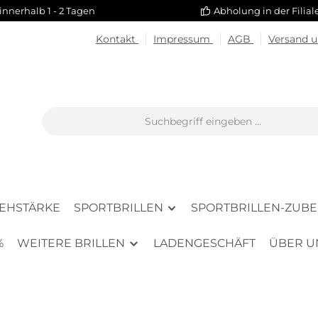
innerhalb 1 - 2 Tagen
Abholung in der Filia
Kontakt
Impressum
AGB
Versand 
SEHSTÄRKE
SPORTBRILLEN
SPORTBRILLEN-ZUB
%
WEITERE BRILLEN
LADENGESCHÄFT
ÜBER U