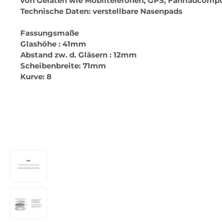
von Geräten wie Mobiltelefonen, GPS, Fahrradcompute
Technische Daten: verstellbare Nasenpads
Fassungsmaße
Glashöhe : 41mm
Abstand zw. d. Gläsern : 12mm
Scheibenbreite: 71mm
Kurve: 8
Bildergalerie überspringen