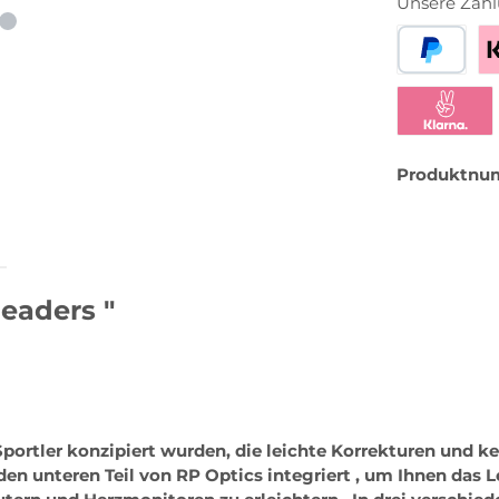
Unsere Zahl
PayPal
Be
Klarna Sofor
Produktnu
eaders "
 Sportler konzipiert wurden, die leichte Korrekturen und 
n den unteren Teil von RP Optics integriert , um Ihnen da