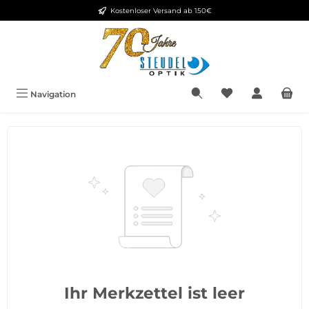
Kostenloser Versand ab 150€
Zum Hauptinhalt springen
Du hast 0 Produkt
Navigation
Ihr Merkzettel ist leer