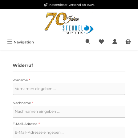
Kostenloser Versand ab 150€
Zum Hauptinhalt springen
Du hast 0 Produkt
Navigation
Widerruf
Vorname
*
Nachname
*
E-Mail-Adresse
*