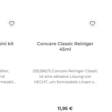
ni kit
Concare Classic Reiniger
45ml
lter,
255,56€/1LConcare Reiniger Classic
nd
ist eine abrasive Lösung von
mstabile
HECHT, um formstabile Linsen so
 ml
zu pflegen, dass Sie sie besten
ic
Gewissens wieder einsetzen
x 15 ml
können. Mikropartikel entfernen
ic
akribisch alle Arten von
Preis:
Regulärer Preis:
11,95 €
 1
Rückständen.Für hartnäckige