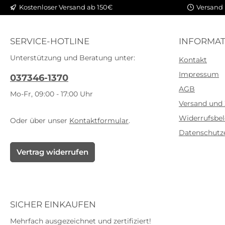
Kostenloser Versand ab 150€
Versand 
SERVICE-HOTLINE
INFORMAT
Unterstützung und Beratung unter:
Kontakt
Impressum
037346-1370
AGB
Mo-Fr, 09:00 - 17:00 Uhr
Versand und
Widerrufsbe
Oder über unser
Kontaktformular
.
Datenschutz
Vertrag widerrufen
SICHER EINKAUFEN
Mehrfach ausgezeichnet und zertifiziert!