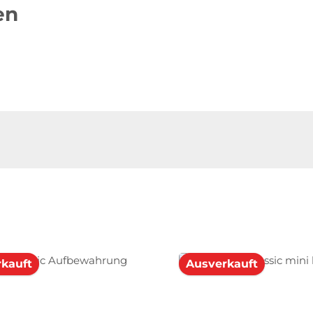
en
kauft
Ausverkauft