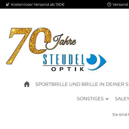
Kostenloser Versand ab 150€
Versand 
m Hauptinhalt springen
Zur Suche springen
Zur Hauptnavigation springen
SPORTBRILLE UND BRILLE IN DEINER 
SONSTIGES
SALE
Sie sind 