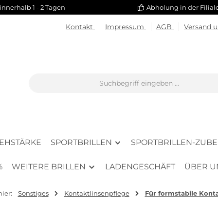
innerhalb 1 - 2 Tagen
Abholung in der Filia
Kontakt
Impressum
AGB
Versand 
SEHSTÄRKE
SPORTBRILLEN
SPORTBRILLEN-ZUB
%
WEITERE BRILLEN
LADENGESCHÄFT
ÜBER U
hier:
Sonstiges
Kontaktlinsenpflege
Für formstabile Kont