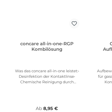
concare all-in-one-RGP
Kombilösung
Auf
Was das concare all-in-one leistet:•
Aufbewa
Desinfektion der Kontaktlinse•
für gas
Chemische Reinigung durch
Kon
Tensid (löst Fette, leichte
Ablager
Ablagerungen)• Sichere
Ben
Aufbewahrung über NachtDie
wird.
Premium-Rundum-Pflege für
Z
Regulärer Preis:
Ab
8,95 €
formstabile Kontaktlinsen: starke
Hydrox