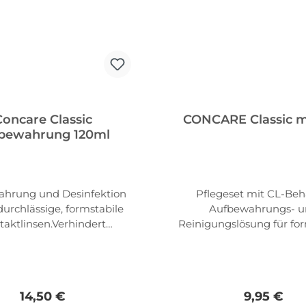
Concare Classic
CONCARE Classic mi
bewahrung 120ml
hrung und Desinfektion
Pflegeset mit CL-Behä
durchlässige, formstabile
Aufbewahrungs- u
taktlinsen.Verhindert
Reinigungslösung für for
ungen, wodurch eine gute
Contactlinsen1 x 45
etzbarkeit garantiert
CONCARE® Class
Inhalt: 120ml112,50€/1L
Aufbewahrungslösung 1 
usammensetzung:
CONCARE® Class
Regulärer Preis:
Regulärer 
14,50 €
9,95 €
ypropylmethylcellulose,
Reinigungslösung