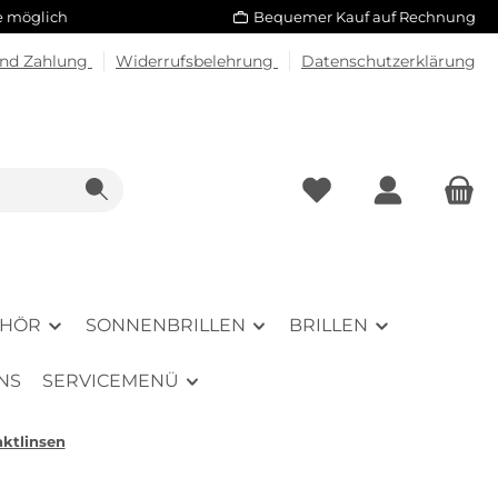
le möglich
Bequemer Kauf auf Rechnung
und Zahlung
Widerrufsbelehrung
Datenschutzerklärung
EHÖR
SONNENBRILLEN
BRILLEN
NS
SERVICEMENÜ
aktlinsen