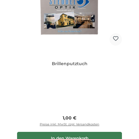
Brillenputztuch
Regulärer Preis:
1,00 €
Preise inkl. MwSt. zzgl. Versandkosten
In den Warenkorb