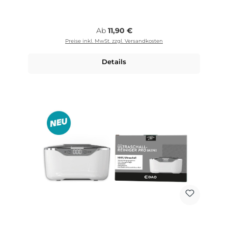
Regulärer Preis:
Ab
11,90 €
Preise inkl. MwSt. zzgl. Versandkosten
Details