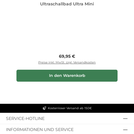
Ultraschallbad Ultra Mini
Regulärer Preis:
69,95 €
Preise inkl. MwSt. zzgl. Versandkosten
In den Warenkorb
Kostenloser Versand ab 150€
SERVICE-HOTLINE
INFORMATIONEN UND SERVICE