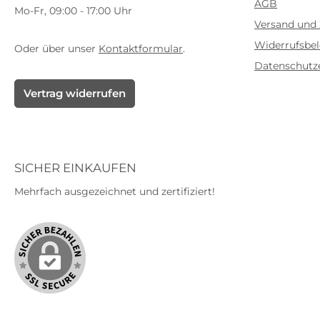
AGB
Mo-Fr, 09:00 - 17:00 Uhr
wiederverwenden. Kühl und
m
Versand und
trocken lagern. Nach Ablauf des
Natri
Widerrufsbe
Verfallsdatums nicht mehr
Chlo
Oder über unser
Kontaktformular
.
verwenden Inhaltsstoffe: 0,9%
Datenschutz
Natriumchloridlösung, Aqua
Natr
Vertrag widerrufen
purificata
Wasser f
SICHER EINKAUFEN
Mehrfach ausgezeichnet und zertifiziert!