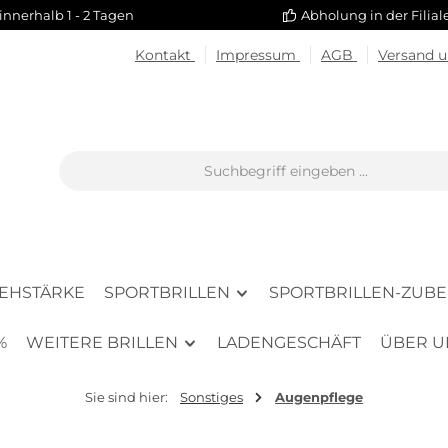
innerhalb 1 - 2 Tagen
Abholung in der Filia
Kontakt
Impressum
AGB
Versand 
SEHSTÄRKE
SPORTBRILLEN
SPORTBRILLEN-ZUB
%
WEITERE BRILLEN
LADENGESCHÄFT
ÜBER U
Sie sind hier:
Sonstiges
Augenpflege