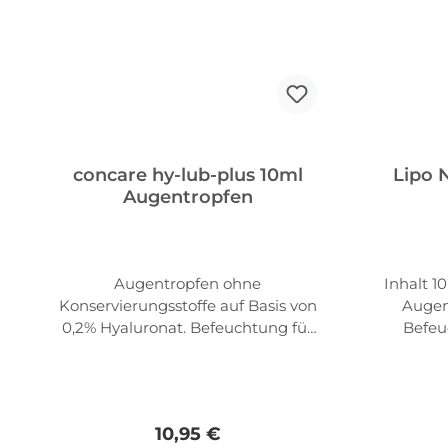
concare hy-lub-plus 10ml
Lipo 
Augentropfen
Augentropfen ohne
Inhalt 1
Konservierungsstoffe auf Basis von
Augen
0,2% Hyaluronat. Befeuchtung für
Befeu
extra Komfort und Lubrikation
Augenli
(Schmierung) bei leichter
stabili
Augenreizung und trockenen
Tränenfi
Augen. Auch für
Regulärer Preis:
10,95 €
Kontaktlinsenträger