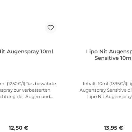
Nit Augenspray 10ml
Lipo Nit Augens
Sensitive 10m
0ml (1250€/l)Das bewährte
Inhalt: 10ml (1395€/l)L
spray zur verbesserten
Augenspray Sensitive di
chtung der Augen und
Lipo Nit Augenspray
der. Lipo Nit Augenspray
verbesserten Befeucht
siert die Lipidschicht des
Augen und Augenlider. 
lms beim trockenen Auge.
Augenspray Sensitive stab
Anzuwenden bei
ebenfalls die schütz
Regulärer Preis:
Regulärer 
12,50 €
13,95 €
umweltbedingten
Lipidschicht des Tränenf