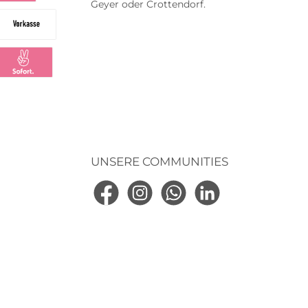
Geyer oder Crottendorf.
na
na Ratenkauf
hrer
n der
ssigkeit
Vorkasse
haltende
tellung
ng
larna Sofortüberweisung
ittel
hohe
10ml (
0ml
UNSERE COMMUNITIES
Facebook
Instagram
WhatsApp
LinkedIn