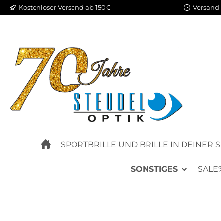
Kostenloser Versand ab 150€
Versand 
m Hauptinhalt springen
Zur Suche springen
Zur Hauptnavigation springen
SPORTBRILLE UND BRILLE IN DEINER 
SONSTIGES
SALE