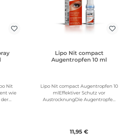
pray
Lipo Nit compact
l
Augentropfen 10 ml
ipo Nit
Lipo Nit compact Augentropfen 10
ent wie
mlEffektiver Schutz vor
 der
AustrocknungDie Augentropfen
ung der
von Lipo Nit® bieten eine sanfte
Lipo Nit
Befeuchtung, sind frei von
ilisiert
Konservierungsmitteln und
ende
enthalten 0,1 % Hyaluronsäure in
Preis:
Regulärer Preis:
11,95 €
ilms ist
pharmazeutischer Qualität. Die