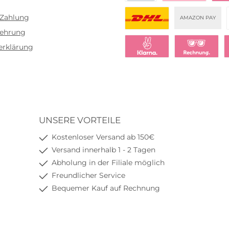
PayPal
Bezahlen mit Klar
Klar
g, Natriumchlorid,
Lösung, die sich in i
 Zahlung
AMAZON PAY
umhydrogenphosphate,
Zusammensetzung vo
lehrung
ride (Kalium, Calcium,
menschlichen Tränenflü
DHL
Magnesium),
inspirieren ließ. Das ent
erklärung
iumhydrogencarbonat,
Hyaluron und die Hers
Klarna Sofort bezahlen
Klarna Rechnu
K
ür InjektionszweckeInhalt:
ohne Konservierungsm
10ml
gewährleisten ein 
Verträglichkeit. Inhalt 
1195€/l) Inhalt: 1
UNSERE VORTEILE
Kostenloser Versand ab 150€
Versand innerhalb 1 - 2 Tagen
Abholung in der Filiale möglich
Freundlicher Service
Bequemer Kauf auf Rechnung