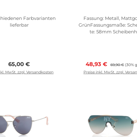
chiedenen Farbvarianten
Fassung: Metall, Mattgo
lieferbar
GrünFassungsmaße: Sche
te: 58mm Scheibenh
49mm Abstand zw.d. Gl
15mm
Regulärer Preis:
Verkaufspreis:
Regulärer Prei
65,00 €
48,93 €
69,90 €
(30% g
nkl. MwSt. zzgl. Versandkosten
Preise inkl. MwSt. zzgl. Vers
In den Warenko