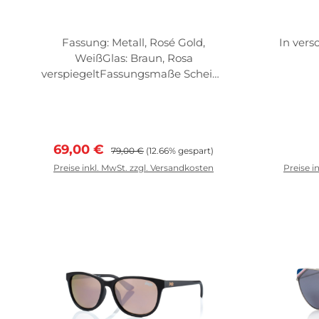
Fassung: Metall, Rosé Gold,
In vers
WeißGlas: Braun, Rosa
verspiegeltFassungsmaße Scheibe
nbreite: 49mm Scheibenhöhe:
44mm Abstand zw. d. Gläsern:
20mm
Verkaufspreis:
Regulärer Preis:
69,00 €
79,00 €
(12.66% gespart)
Preise inkl. MwSt. zzgl. Versandkosten
Preise i
In den Warenkorb