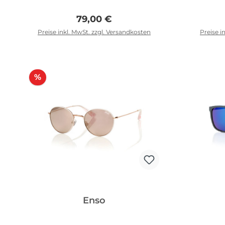
Regulärer Preis:
79,00 €
Preise inkl. MwSt. zzgl. Versandkosten
Preise i
In den Warenkorb
I
Rabatt
%
Enso