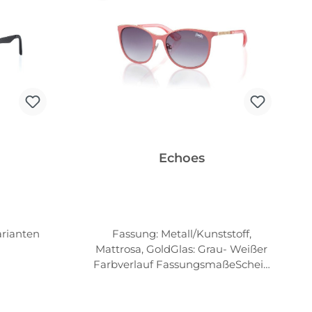
Echoes
arianten
Fassung: Metall/Kunststoff,
Mattrosa, GoldGlas: Grau- Weißer
Farbverlauf FassungsmaßeScheib
enbreite: 56mm Scheibenhöhe:
46mm Abstand zw. d. Gläsern:
17mm