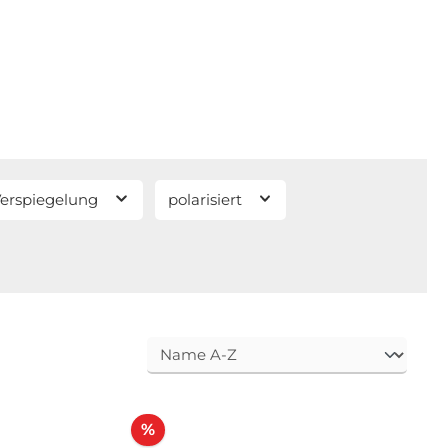
erspiegelung
polarisiert
Rabatt
%