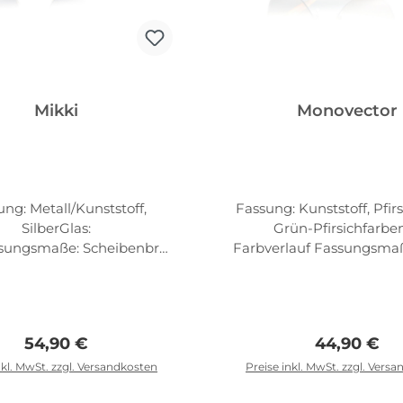
Mikki
Monovector
ng: Metall/Kunststoff,
Fassung: Kunststoff, Pfirs
SilberGlas:
Grün-Pfirsichfarbe
sungsmaße: Scheibenbrei
Farbverlauf Fassungsma
 57mmScheibenhöhe:
enbreite: 62mm Scheib
bstand zwischen den
57mm Abstand zw. d. G
Gläsern: 18mm
0mm
Regulärer Preis:
Regulärer P
54,90 €
44,90 €
nkl. MwSt. zzgl. Versandkosten
Preise inkl. MwSt. zzgl. Vers
n den Warenkorb
In den Warenko