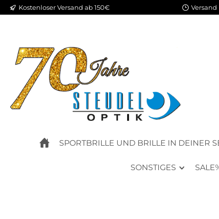
Kostenloser Versand ab 150€
Versand 
m Hauptinhalt springen
Zur Suche springen
Zur Hauptnavigation springen
SPORTBRILLE UND BRILLE IN DEINER 
SONSTIGES
SALE