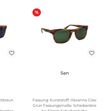
Rabatt
%
San
ttbraun
Fassung: Kunststoff, Havanna Glas:
Grün Fassungsmaße: Scheibenbre
benbreit
ite: 52mm Scheibenhöhe: