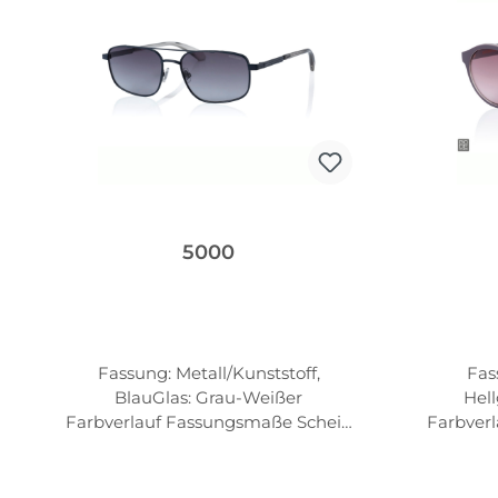
5000
Fassung: Metall/Kunststoff,
Fass
BlauGlas: Grau-Weißer
Hell
Farbverlauf Fassungsmaße Scheib
Farbver
enbreite: 56mm Scheibenhöhe:
enbrei
41mm Abstand zw. d. Gläsern:
46mm A
17mm