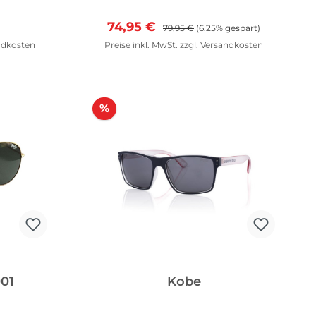
Preis:
Verkaufspreis:
Regulärer Preis:
74,95 €
79,95 €
(6.25% gespart)
andkosten
Preise inkl. MwSt. zzgl. Versandkosten
In den Warenkorb
Rabatt
%
01
Kobe