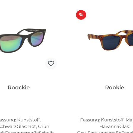
tt
Rabatt
%
Roockie
Rookie
assung: Kunststoff,
Fassung: Kunststoff, Ma
chwarzGlas: Rot, Grün
HavannaGlas:
geltFassungsmaßeScheibe
GrauFassungsmaßeSchei