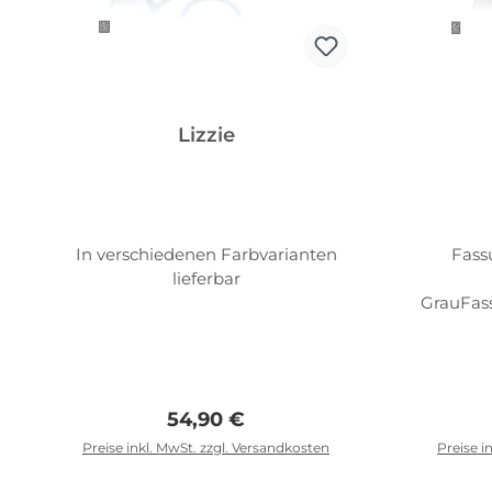
Lizzie
In verschiedenen Farbvarianten
Fassu
lieferbar
GrauFas
te:
62mmA
Regulärer Preis:
54,90 €
Preise inkl. MwSt. zzgl. Versandkosten
Preise i
I