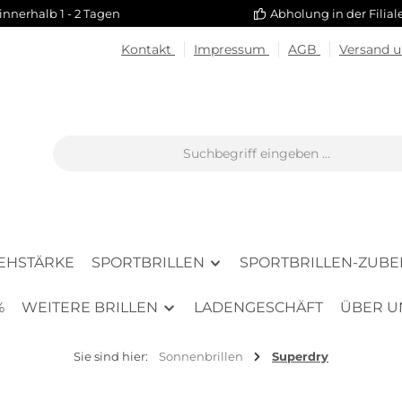
innerhalb 1 - 2 Tagen
Abholung in der Filia
Kontakt
Impressum
AGB
Versand 
SEHSTÄRKE
SPORTBRILLEN
SPORTBRILLEN-ZUB
%
WEITERE BRILLEN
LADENGESCHÄFT
ÜBER U
Sie sind hier:
Sonnenbrillen
Superdry