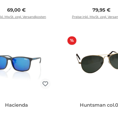
Regulärer Preis:
Regulärer 
69,00 €
79,95 €
nkl. MwSt. zzgl. Versandkosten
Preise inkl. MwSt. zzgl. Vers
n den Warenkorb
Rabatt
%
Hacienda
Huntsman col.0