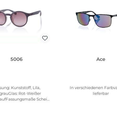
5006
Ace
ung: Kunststoff, Lila,
In verschiedenen Farbv
grauGlas: Rot-Weißer
lieferbar
laufFassungsmaße Scheib
te: 50mm Scheibenhöhe:
bstand zw. d. Gläsern:
21mm