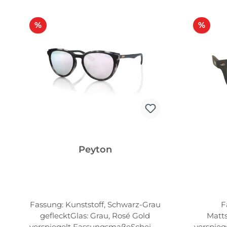
Rabatt
Raba
%
%
Peyton
Fassung: Kunststoff, Schwarz-Grau
F
geflecktGlas: Grau, Rosé Gold
Matts
verspiegelt FassungsmaßeScheibe
verspie