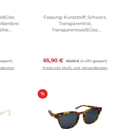
ldGlas:
Fassung: Kunststoff, Schwarz,
ibenbrei
Transparentrot,
öhe:
TransparentweißGlas:
äsern:
Grau FassungsmaßeScheibenbreit
e: 56mm Scheibenhöhe:
43mm Abstand zw. d. Gläsern:
19mm
s:
Verkaufspreis:
Regulärer Preis:
65,90 €
espart)
69,00 €
(4.49% gespart)
andkosten
Preise inkl. MwSt. zzgl. Versandkosten
rb
In den Warenkorb
Rabatt
%