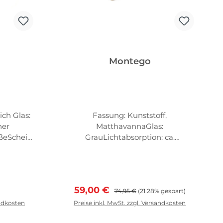
Montego
ich Glas:
Fassung: Kunststoff,
ner
MatthavannaGlas:
ßeScheib
GrauLichtabsorption: ca.
enhöhe:
85%Fassungsmaße Scheibenbreit
läsern:
e: 52mm Scheibenhöhe:
46mm Abstand zw. d. Gläsern:
22mm
reis:
Verkaufspreis:
Regulärer Preis:
59,00 €
74,95 €
(21.28% gespart)
andkosten
Preise inkl. MwSt. zzgl. Versandkosten
rb
In den Warenkorb