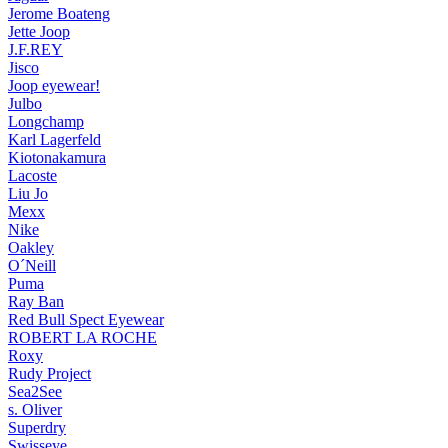
Jerome Boateng
Jette Joop
J.F.REY
Jisco
Joop eyewear!
Julbo
Longchamp
Karl Lagerfeld
Kiotonakamura
Lacoste
Liu Jo
Mexx
Nike
Oakley
O´Neill
Puma
Ray Ban
Red Bull Spect Eyewear
ROBERT LA ROCHE
Roxy
Rudy Project
Sea2See
s. Oliver
Superdry
Swisseye