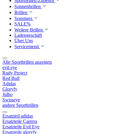
Sportbrillen-Zubehör
Sonnenbrillen
Brillen
Sonstiges
SALE%
Weitere Brillen
Ladengeschäft
Über Uns
Servicemenü
Alle Sportbrillen anzeigen
evil eye
Rudy Project
Red Bull
Adidas
Gloryfy
Julbo
Swisseye
andere Sportbrillen
Ersatzteil adidas
Ersatzteile Carrera
Ersatzteile Evil Eye
Ersatzteile gloryfy