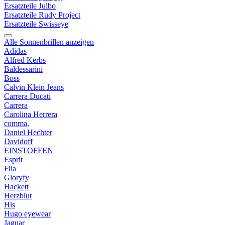
Ersatzteile Julbo
Ersatzteile Rudy Project
Ersatzteile Swisseye
Alle Sonnenbrillen anzeigen
Adidas
Alfred Kerbs
Baldessarini
Boss
Calvin Klein Jeans
Carrera Ducati
Carrera
Carolina Herrera
comma,
Daniel Hechter
Davidoff
EINSTOFFEN
Esprit
Fila
Gloryfy
Hackett
Herzblut
His
Hugo eyewear
Jaguar