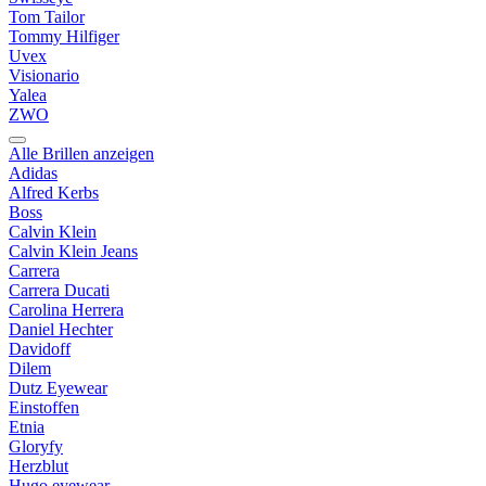
Tom Tailor
Tommy Hilfiger
Uvex
Visionario
Yalea
ZWO
Alle Brillen anzeigen
Adidas
Alfred Kerbs
Boss
Calvin Klein
Calvin Klein Jeans
Carrera
Carrera Ducati
Carolina Herrera
Daniel Hechter
Davidoff
Dilem
Dutz Eyewear
Einstoffen
Etnia
Gloryfy
Herzblut
Hugo eyewear