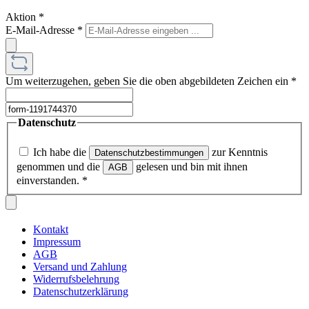
Um weiterzugehen, geben Sie die oben abgebildeten Zeichen ein
*
Datenschutz
Ich habe die
zur Kenntnis
Datenschutzbestimmungen
genommen und die
gelesen und bin mit ihnen
AGB
einverstanden.
*
Kontakt
Impressum
AGB
Versand und Zahlung
Widerrufsbelehrung
Datenschutzerklärung
Alle Preise inkl. gesetzl. Mehrwertsteuer zzgl.
Versandkosten
und
ggf. Nachnahmegebühren, wenn nicht anders angegeben.
© 2026 Steudel Optik - Alle Rechte vorbehalten. Theme by