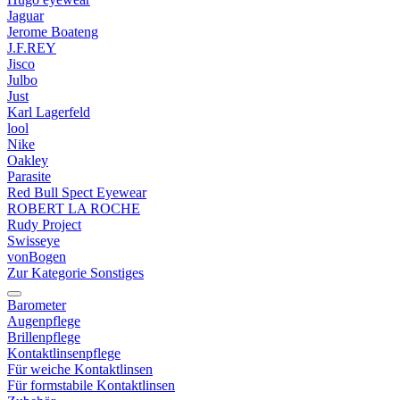
Jaguar
Jerome Boateng
J.F.REY
Jisco
Julbo
Just
Karl Lagerfeld
lool
Nike
Oakley
Parasite
Red Bull Spect Eyewear
ROBERT LA ROCHE
Rudy Project
Swisseye
vonBogen
Zur Kategorie Sonstiges
Barometer
Augenpflege
Brillenpflege
Kontaktlinsenpflege
Für weiche Kontaktlinsen
Für formstabile Kontaktlinsen