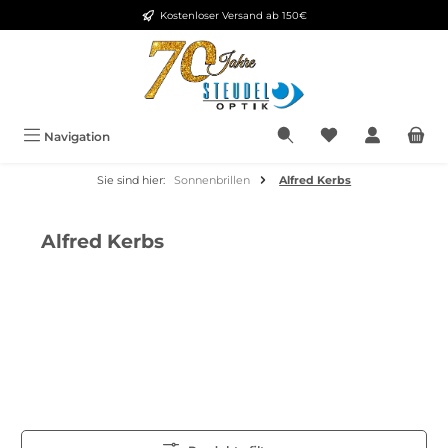
Kostenloser Versand ab 150€
Zum Hauptinhalt springen
Du hast 0 Produkt
Navigation
Sie sind hier:
Sonnenbrillen
Alfred Kerbs
Alfred Kerbs