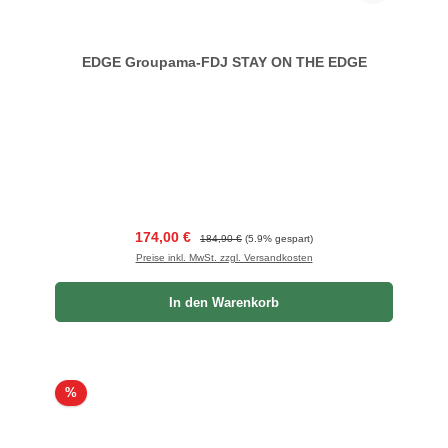
EDGE Groupama-FDJ STAY ON THE EDGE
Verkaufspreis:
Regulärer Preis:
174,00 €
184,90 €
(5.9% gespart)
Preise inkl. MwSt. zzgl. Versandkosten
In den Warenkorb
Rabatt
%