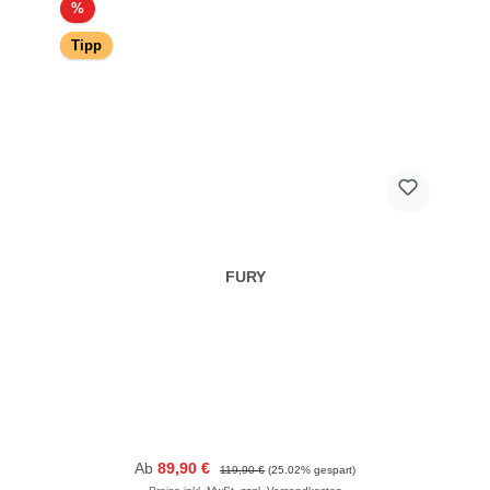
Rabatt
%
Tipp
FURY
Verkaufspreis:
Regulärer Preis:
Ab
89,90 €
119,90 €
(25.02% gespart)