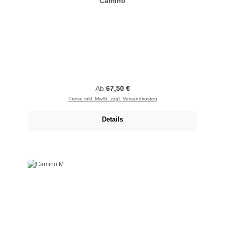
Camino
Regulärer Preis:
Ab
67,50 €
Preise inkl. MwSt. zzgl. Versandkosten
Details