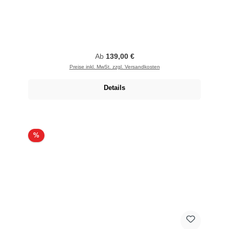
Regulärer Preis:
Ab
139,00 €
Preise inkl. MwSt. zzgl. Versandkosten
Details
Rabatt
%