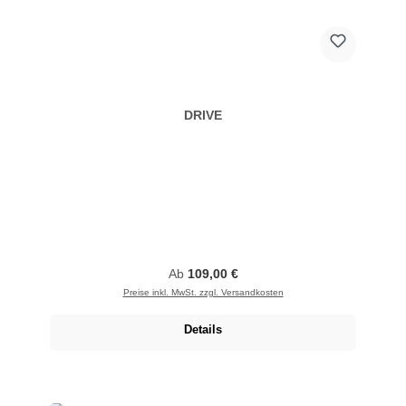
DRIVE
Regulärer Preis:
Ab
109,00 €
Preise inkl. MwSt. zzgl. Versandkosten
Details