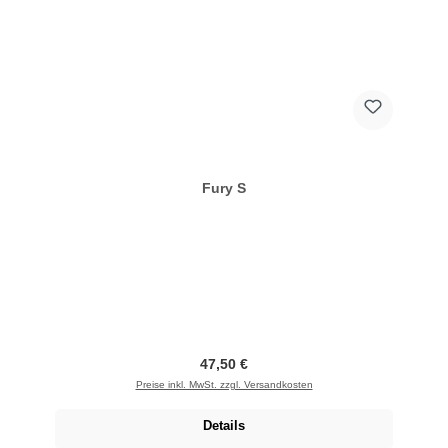
Fury S
Regulärer Preis:
47,50 €
Preise inkl. MwSt. zzgl. Versandkosten
Details