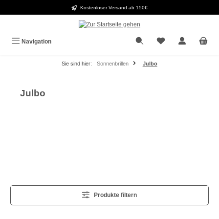
Kostenloser Versand ab 150€
Zum Hauptinhalt springen
Navigation
Sie sind hier:
Sonnenbrillen
Julbo
Julbo
Produkte filtern