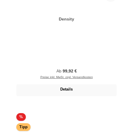
Density
Regulärer Preis:
Ab
99,92 €
Preise inkl. MwSt. zzgl. Versandkosten
Details
Rabatt
%
Tipp