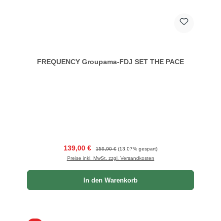
FREQUENCY Groupama-FDJ SET THE PACE
Verkaufspreis:
Regulärer Preis:
139,00 €
159,90 €
(13.07% gespart)
Preise inkl. MwSt. zzgl. Versandkosten
In den Warenkorb