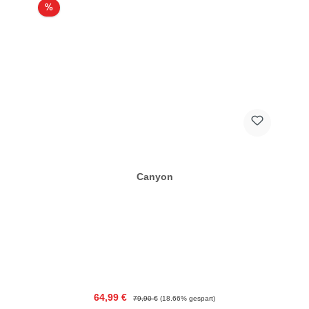
Rabatt
%
Canyon
Verkaufspreis:
Regulärer Preis:
64,99 €
79,90 €
(18.66% gespart)