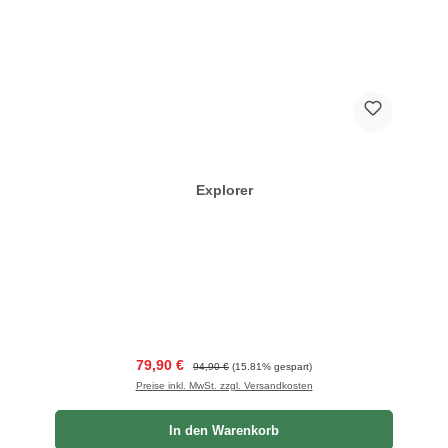
Explorer
Verkaufspreis:
Regulärer Preis:
79,90 €
94,90 €
(15.81% gespart)
Preise inkl. MwSt. zzgl. Versandkosten
In den Warenkorb