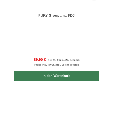
FURY Groupama-FDJ
Verkaufspreis:
Regulärer Preis:
89,90 €
119,90 €
(25.02% gespart)
Preise inkl. MwSt. zzgl. Versandkosten
In den Warenkorb