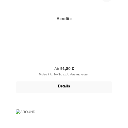
Aerolite
Regulärer Preis:
Ab
91,80 €
Preise inkl. MwSt. zzgl. Versandkosten
Details