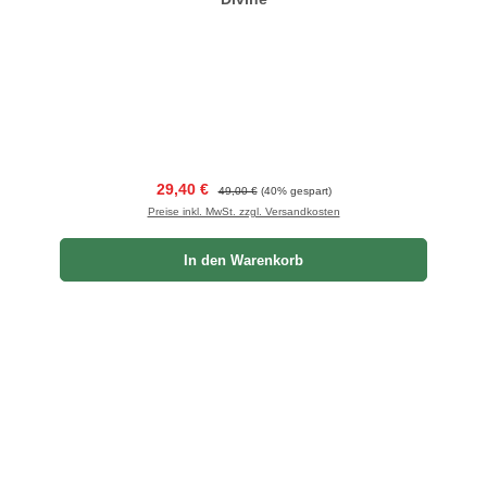
Verkaufspreis:
Regulärer Preis:
29,40 €
49,00 €
(40% gespart)
Preise inkl. MwSt. zzgl. Versandkosten
In den Warenkorb