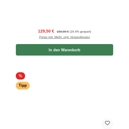
Verkaufspreis:
Regulärer Preis:
129,50 €
154,90 €
(16.4% gespart)
Preise inkl. MwSt. zzgl. Versandkosten
In den Warenkorb
Rabatt
%
Tipp