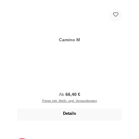
Camino M
Regulärer Preis:
Ab
66,40 €
Preise inkl. MwSt. zzgl. Versandkosten
Details