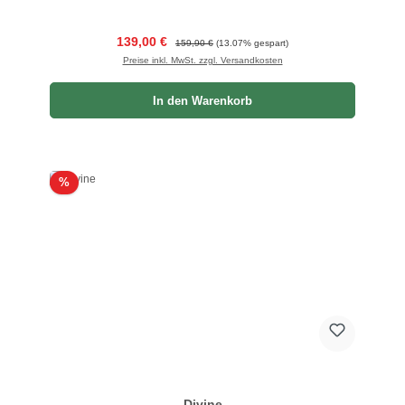
Verkaufspreis:
Regulärer Preis:
139,00 €
159,90 €
(13.07% gespart)
Preise inkl. MwSt. zzgl. Versandkosten
In den Warenkorb
Rabatt
%
Divine