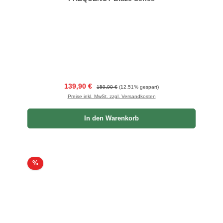
Verkaufspreis:
Regulärer Preis:
139,90 €
159,90 €
(12.51% gespart)
Preise inkl. MwSt. zzgl. Versandkosten
In den Warenkorb
Rabatt
%