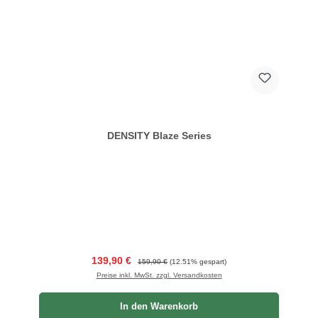
DENSITY Blaze Series
Verkaufspreis:
Regulärer Preis:
139,90 €
159,90 €
(12.51% gespart)
Preise inkl. MwSt. zzgl. Versandkosten
In den Warenkorb