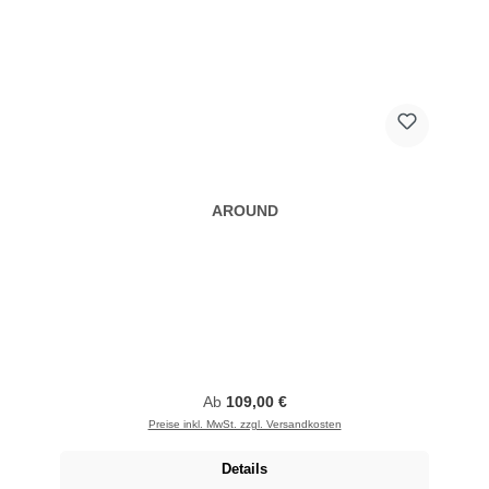
AROUND
Regulärer Preis:
Ab
109,00 €
Preise inkl. MwSt. zzgl. Versandkosten
Details