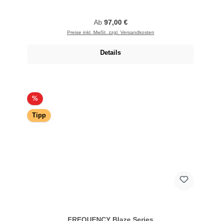
Regulärer Preis:
Ab
97,00 €
Preise inkl. MwSt. zzgl. Versandkosten
Details
Rabatt
%
Tipp
FREQUENCY Blaze Series