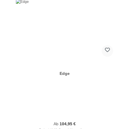
Edge
Regulärer Preis:
Ab
104,95 €