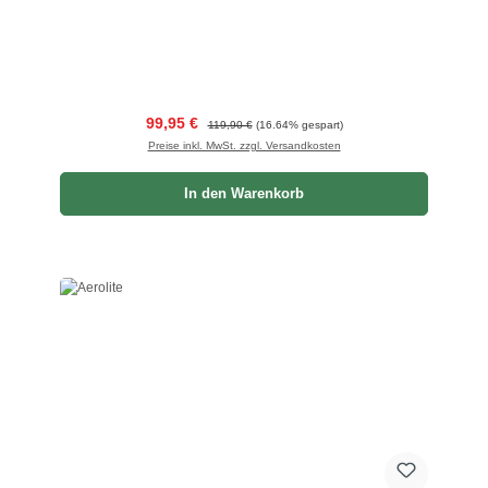
Verkaufspreis:
Regulärer Preis:
99,95 €
119,90 €
(16.64% gespart)
Preise inkl. MwSt. zzgl. Versandkosten
In den Warenkorb