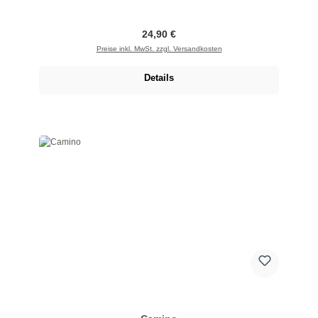
Regulärer Preis:
24,90 €
Preise inkl. MwSt. zzgl. Versandkosten
Details