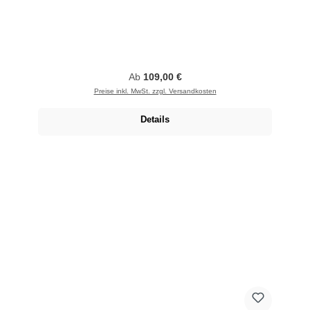
Regulärer Preis:
Ab
109,00 €
Preise inkl. MwSt. zzgl. Versandkosten
Details