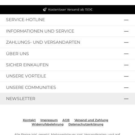
Kostenloser Versand ab 150€
SERVICE-HOTLINE
INFORMATIONEN UND SERVICE
ZAHLUNGS- UND VERSANDARTEN
ÜBER UNS
SICHER EINKAUFEN
UNSERE VORTEILE
UNSERE COMMUNITIES
NEWSLETTER
Kontakt
Impressum
AGB
Versand und Zahlung
Widerrufsbelehrung
Datenschutzerklärung
Alle Preise inkl. gesetzl. Mehrwertsteuer zzgl.
Versandkosten
und ggf.