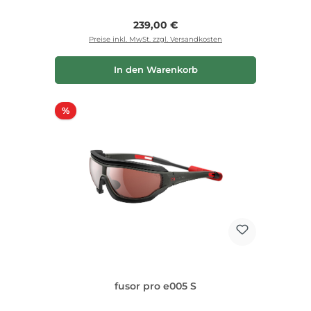
Regulärer Preis:
239,00 €
Preise inkl. MwSt. zzgl. Versandkosten
In den Warenkorb
Rabatt
%
fusor pro e005 S