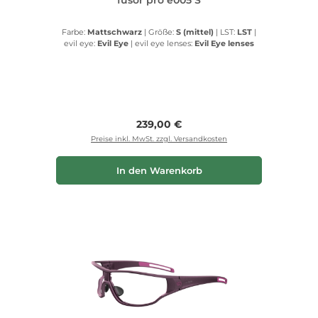
Farbe:
Mattschwarz
|
Größe:
S (mittel)
|
LST:
LST
|
evil eye:
Evil Eye
|
evil eye lenses:
Evil Eye lenses
Regulärer Preis:
239,00 €
Preise inkl. MwSt. zzgl. Versandkosten
In den Warenkorb