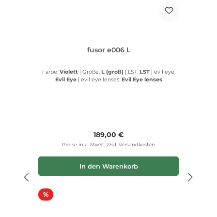
fusor e006 L
Farbe:
Violett
|
Größe:
L (groß)
|
LST:
LST
|
evil eye:
Evil Eye
|
evil eye lenses:
Evil Eye lenses
Regulärer Preis:
189,00 €
Preise inkl. MwSt. zzgl. Versandkosten
In den Warenkorb
Rabatt
%