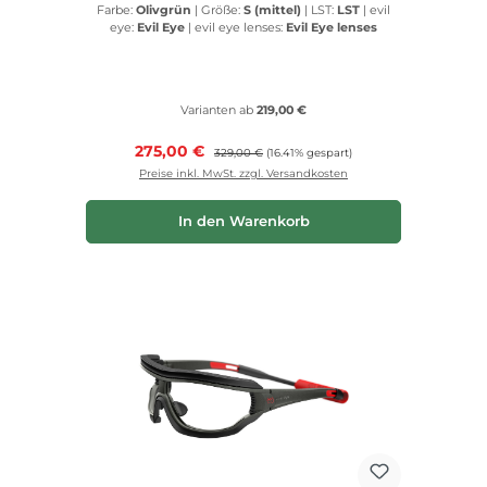
Farbe:
Olivgrün
|
Größe:
S (mittel)
|
LST:
LST
|
evil
eye:
Evil Eye
|
evil eye lenses:
Evil Eye lenses
Varianten ab
219,00 €
Verkaufspreis:
275,00 €
Regulärer Preis:
329,00 €
(16.41% gespart)
Preise inkl. MwSt. zzgl. Versandkosten
In den Warenkorb