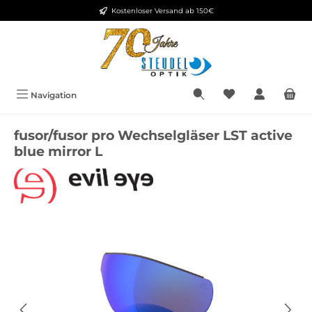
Kostenloser Versand ab 150€
Zum Hauptinhalt springen
Navigation
fusor/fusor pro Wechselgläser LST active
blue mirror L
Bildergalerie überspringen