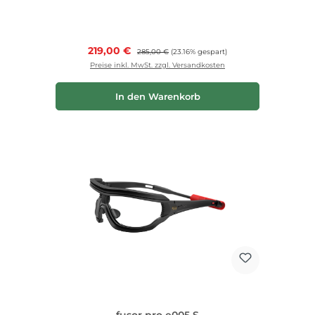
Verkaufspreis:
219,00 €
Regulärer Preis:
285,00 €
(23.16% gespart)
Preise inkl. MwSt. zzgl. Versandkosten
In den Warenkorb
fusor pro e005 S