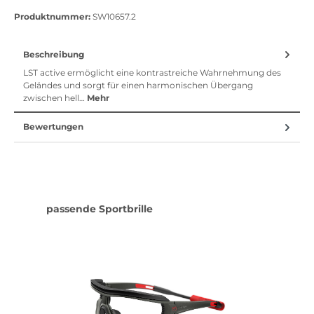
Vorkasse
Klarna Sofort bezahlen
Klarna Rechnung
Klarna Sofortü
Produktnummer:
SW10657.2
Beschreibung
LST active ermöglicht eine kontrastreiche Wahrnehmung des
Geländes und sorgt für einen harmonischen Übergang
zwischen hell…
Mehr
Bewertungen
Produktgalerie überspringen
passende Sportbrille