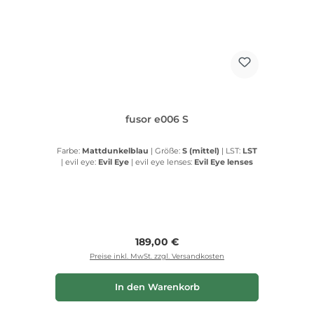
fusor e006 S
Farbe:
Mattdunkelblau
|
Größe:
S (mittel)
|
LST:
LST
|
evil eye:
Evil Eye
|
evil eye lenses:
Evil Eye lenses
Regulärer Preis:
189,00 €
Preise inkl. MwSt. zzgl. Versandkosten
In den Warenkorb