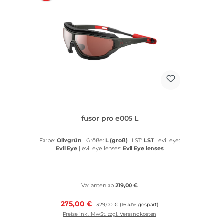
fusor pro e005 L
Farbe:
Olivgrün
|
Größe:
L (groß)
|
LST:
LST
|
evil eye:
Evil Eye
|
evil eye lenses:
Evil Eye lenses
Varianten ab
219,00 €
Verkaufspreis:
275,00 €
Regulärer Preis:
329,00 €
(16.41% gespart)
Preise inkl. MwSt. zzgl. Versandkosten