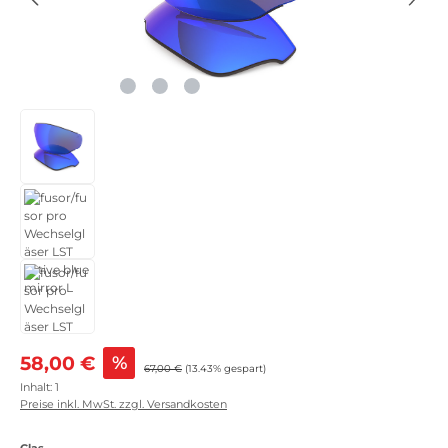
Verkaufspreis:
58,00 €
%
Regulärer Preis:
67,00 €
(13.43% gespart)
Inhalt:
1
Preise inkl. MwSt. zzgl. Versandkosten
auswählen
Glas