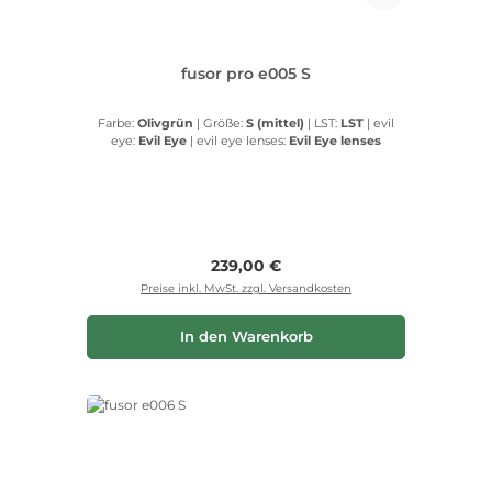
fusor pro e005 S
Farbe:
Olivgrün
|
Größe:
S (mittel)
|
LST:
LST
|
evil
eye:
Evil Eye
|
evil eye lenses:
Evil Eye lenses
Regulärer Preis:
239,00 €
Preise inkl. MwSt. zzgl. Versandkosten
In den Warenkorb