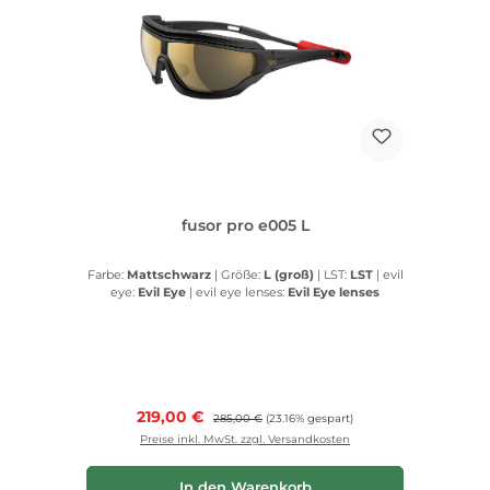
fusor pro e005 L
Farbe:
Mattschwarz
|
Größe:
L (groß)
|
LST:
LST
|
evil
eye:
Evil Eye
|
evil eye lenses:
Evil Eye lenses
Verkaufspreis:
219,00 €
Regulärer Preis:
285,00 €
(23.16% gespart)
Preise inkl. MwSt. zzgl. Versandkosten
In den Warenkorb