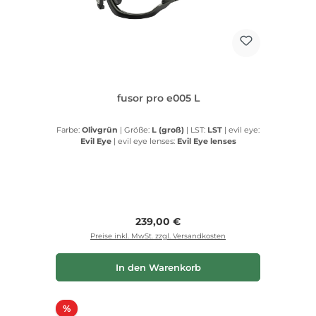
fusor pro e005 L
Farbe:
Olivgrün
|
Größe:
L (groß)
|
LST:
LST
|
evil eye:
Evil Eye
|
evil eye lenses:
Evil Eye lenses
Regulärer Preis:
239,00 €
Preise inkl. MwSt. zzgl. Versandkosten
In den Warenkorb
Rabatt
%