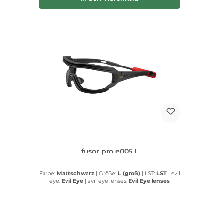
fusor pro e005 L
Farbe:
Mattschwarz
|
Größe:
L (groß)
|
LST:
LST
|
evil
eye:
Evil Eye
|
evil eye lenses:
Evil Eye lenses