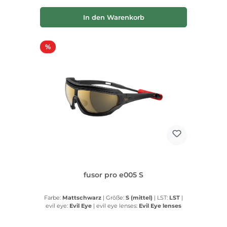
In den Warenkorb
Rabatt
%
fusor pro e005 S
Farbe:
Mattschwarz
|
Größe:
S (mittel)
|
LST:
LST
|
evil eye:
Evil Eye
|
evil eye lenses:
Evil Eye lenses