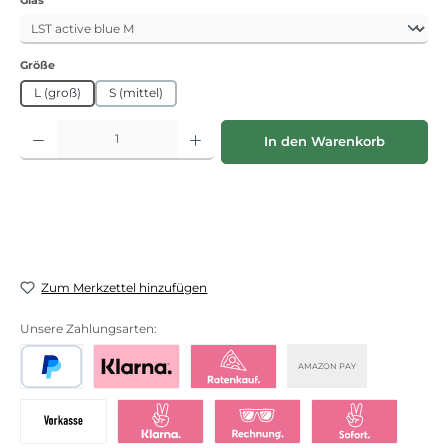
auswählen
Größe
L (groß)
S (mittel)
Produkt Anzahl: Gib den gewünschten Wert ein oder benutze die Schaltflächen
In den Warenkorb
Zum Merkzettel hinzufügen
Unsere Zahlungsarten:
AMAZON PAY
PayPal
Bezahlen mit Klarna
Klarna Ratenkauf