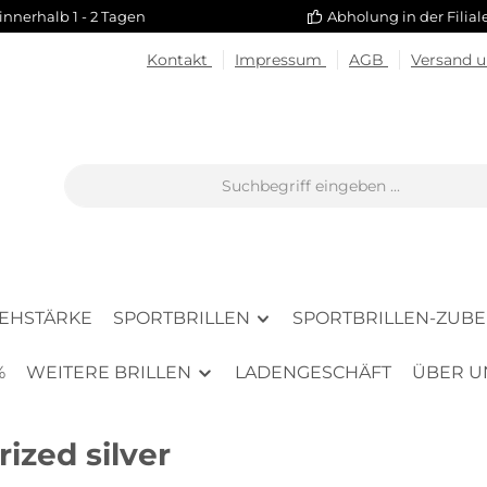
innerhalb 1 - 2 Tagen
Abholung in der Filia
Kontakt
Impressum
AGB
Versand 
SEHSTÄRKE
SPORTBRILLEN
SPORTBRILLEN-ZUB
%
WEITERE BRILLEN
LADENGESCHÄFT
ÜBER U
ized silver