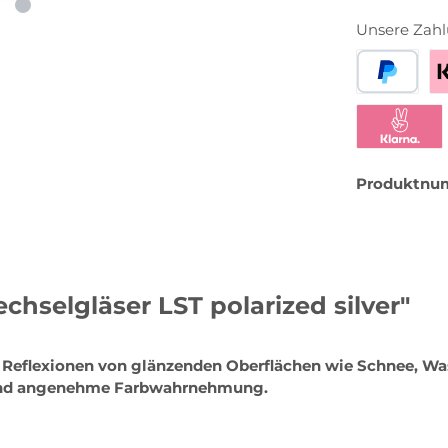
Unsere Zahl
PayPal
Be
Klarna Sofor
Produktnu
hselgläser LST polarized silver"
d Reflexionen von glänzenden Oberflächen wie Schnee, Wa
e und angenehme Farbwahrnehmung.