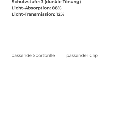
Schutzstufe: 3
(dunkle Tönung)
Licht-Absorption: 88%
Licht-Transmission: 12%
passende Sportbrille
passender Clip
Produktgalerie überspringen