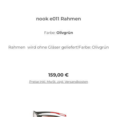
nook e011 Rahmen
Farbe:
Olivgrün
Rahmen wird ohne Gläser geliefert!Farbe: Olivgrün
Regulärer Preis:
159,00 €
Preise inkl. MwSt. zzgl. Versandkosten
In den Warenkorb