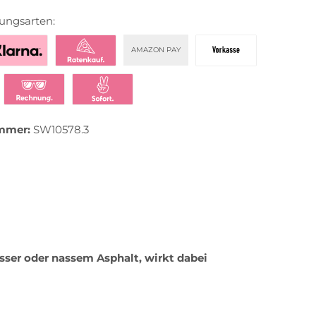
ungsarten:
AMAZON PAY
zahlen mit Klarna
Klarna Ratenkauf
Vorkasse
t bezahlen
Klarna Rechnung
Klarna Sofortüberweisung
mmer:
SW10578.3
sser oder nassem Asphalt, wirkt dabei