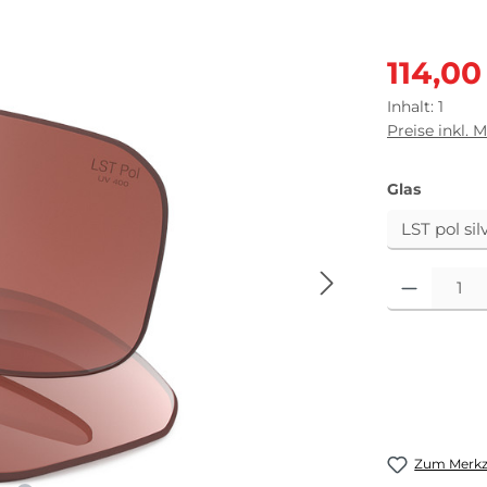
Verkaufsprei
114,00
Inhalt:
1
Preise inkl. 
auswäh
Glas
Produkt Anza
Zum Merkze