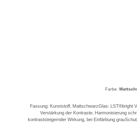
Farbe:
Mattsch
Fassung: Kunststoff, MattschwarzGlas: LST®bright VARIO blue mirror Die Kombination aus LST bright und VARiO vereint die Vorteil
Verstärkung der Kontraste, Harmonisierung schne
kontraststeigernder Wirkung, bei Einfärbung grauSchutzstufe: 1 
advantage PC lens Flex zone 2 Grössen S/L Tri.fi
system Traction grip Ventilati