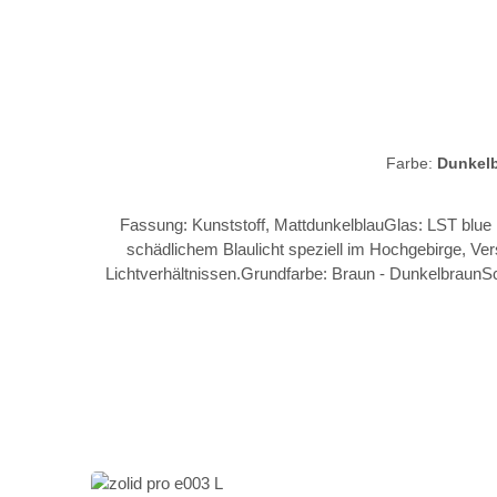
Farbe:
Dunkel
Fassung: Kunststoff, MattdunkelblauGlas: LST blue l
schädlichem Blaulicht speziell im Hochgebirge, Ve
Lichtverhältnissen.Grundfarbe: Braun - DunkelbraunS
base vision advantage PC lens Flex zone 2 Grössen S/L
system Traction grip Ventilati