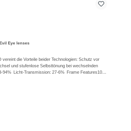
Evil Eye lenses
vereint die Vorteile beider Technologien: Schutz vor
echsel und stufenlose Selbsttönung bei wechselnden
: 73-94% Licht-Transmission: 27-6% Frame Features10-
erhältlich Siliconized headstrap erhältlich Lens lock-
bridge Clip-in Direktverglasung