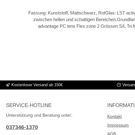
Fassung: Kunststoff, Mattschwarz, RotGlas: LST acti
zwischen hellen und schattigen Bereichen.Grundfar
advantage PC lens Flex zone 2 Grössen S/L Tri.fi
system Traction grip Ventilati
Kostenloser Versand ab 150€
Versand
SERVICE-HOTLINE
INFORMAT
Unterstützung und Beratung unter:
Kontakt
Impressum
037346-1370
AGB