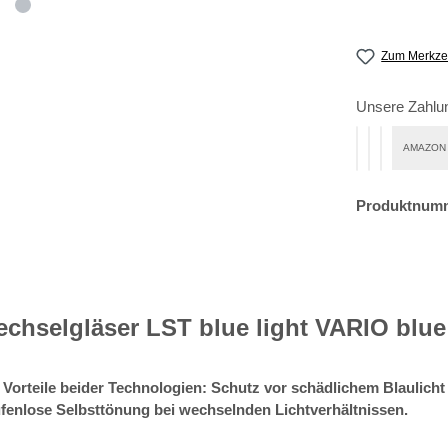
Zum Merkzet
Unsere Zahlu
AMAZON
PayPal
Bezahlen mi
Klarna Ra
Produktnum
chselgläser LST blue light VARIO blue
Vorteile beider Technologien: Schutz vor schädlichem Blaulicht
fenlose Selbsttönung bei wechselnden Lichtverhältnissen.