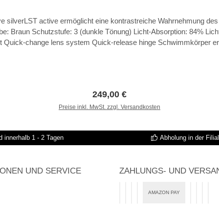
ve silverLST active ermöglicht eine kontrastreiche Wahrnehmung de
be: Braun Schutzstufe: 3 (dunkle Tönung) Licht-Absorption: 84% Li
t Quick-change lens system Quick-release hinge Schwimmkörper erhäl
on system Sweat bar inkludiert Wrap-around design Double-snap nose 
Regulärer Preis:
249,00 €
Preise inkl. MwSt. zzgl. Versandkosten
In den Warenkorb
 innerhalb 1 - 2 Tagen
Abholung in der Filia
IONEN UND SERVICE
ZAHLUNGS- UND VERSA
AMAZON PAY
PayPal
Bezahlen mit Klarna
Klarna Ratenkauf
DHL
Vorkasse
Klarna 
Klar
Kla