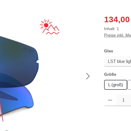
Verkaufspreis
134,00
Inhalt:
1
Preise inkl. M
auswähl
Glas
auswä
Größe
L (groß)
Produkt Anzahl