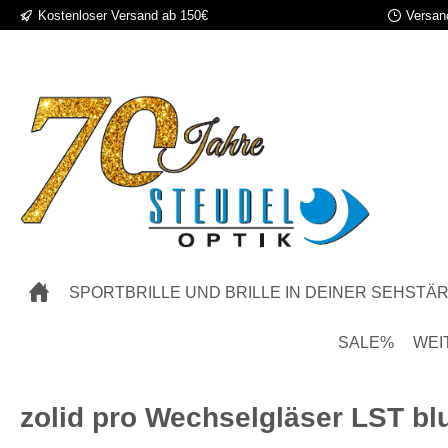
Kostenloser Versand ab 150€
Versand
 Hauptinhalt springen
Zur Suche springen
Zur Hauptnavigation springen
SPORTBRILLE UND BRILLE IN DEINER SEHSTÄ
SALE%
WEI
zolid pro Wechselgläser LST blu