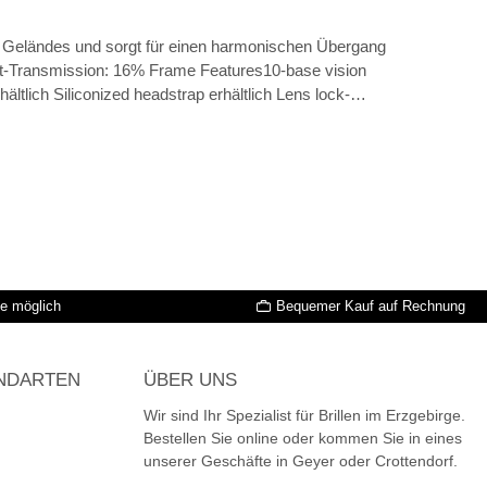
s Geländes und sorgt für einen harmonischen Übergang
cht-Transmission: 16% Frame Features10-base vision
tlich Siliconized headstrap erhältlich Lens lock-
bridge Clip-in Direktverglasung
le möglich
Bequemer Kauf auf Rechnung
NDARTEN
ÜBER UNS
Wir sind Ihr Spezialist für Brillen im Erzgebirge.
Bestellen Sie online oder kommen Sie in eines
unserer Geschäfte in Geyer oder Crottendorf.
Sofort bezahlen
na Rechnung
rna Sofortüberweisung