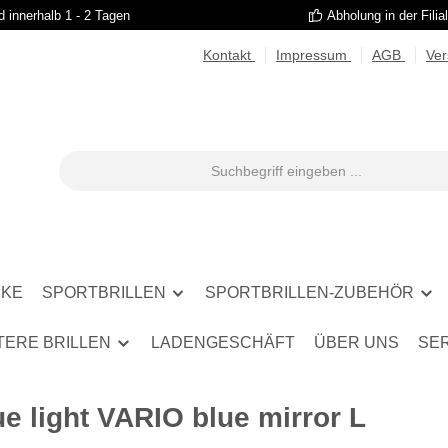
 innerhalb 1 - 2 Tagen
Abholung in der Filia
Kontakt
Impressum
AGB
Ve
RKE
SPORTBRILLEN
SPORTBRILLEN-ZUBEHÖR
TERE BRILLEN
LADENGESCHÄFT
ÜBER UNS
SE
e light VARIO blue mirror L