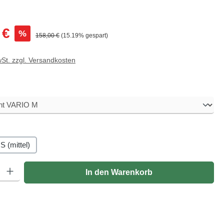
:
 €
%
Regulärer Preis:
158,00 €
(15.19% gespart)
wSt. zzgl. Versandkosten
en
hlen
S (mittel)
: Gib den gewünschten Wert ein oder benutze die Schaltflächen um di
In den Warenkorb