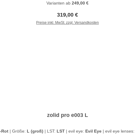
Varianten ab
249,00 €
Regulärer Preis:
319,00 €
Preise inkl. MwSt. zzgl. Versandkosten
In den Warenkorb
zolid pro e003 L
-Rot
|
Größe:
L (groß)
|
LST:
LST
|
evil eye:
Evil Eye
|
evil eye lenses