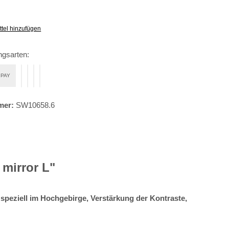
tel hinzufügen
ngsarten:
 PAY
t Klarna
tenkauf
Vorkasse
Klarna Sofort bezahlen
Klarna Rechnung
Klarna Sofortüberweisung
mer:
SW10658.6
 mirror L"
 speziell im Hochgebirge, Verstärkung der Kontraste,