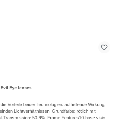
:
Evil Eye lenses
nden Lichtverhältnissen. Grundfarbe: rötlich mit
 Frame Features10-base vision
tlich Siliconized headstrap erhältlich Lens lock-
bridge Clip-in Direktverglasung