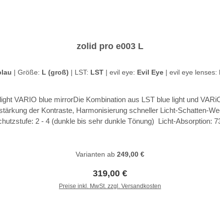
zolid pro e003 L
blau
|
Größe:
L (groß)
|
LST:
LST
|
evil eye:
Evil Eye
|
evil eye lenses:
ight VARIO blue mirrorDie Kombination aus LST blue light und VARiO 
rstärkung der Kontraste, Harmonisierung schneller Licht-Schatten-W
chutzstufe: 2 - 4 (dunkle bis sehr dunkle Tönung) Licht-Absorption
 Tri.fit Quick-change lens system Quick-release hinge Schwimmkörper 
on system Sweat bar inkludiert Wrap-around design Double-snap nose 
Varianten ab
249,00 €
Regulärer Preis:
319,00 €
Preise inkl. MwSt. zzgl. Versandkosten
In den Warenkorb