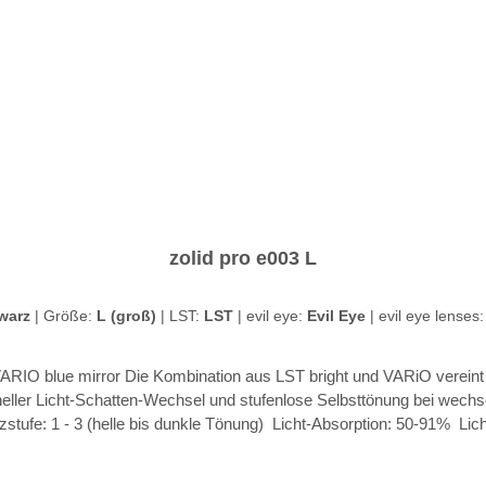
zolid pro e003 L
warz
|
Größe:
L (groß)
|
LST:
LST
|
evil eye:
Evil Eye
|
evil eye lenses
e beider Technologien: aufhellende Wirkung,
ller Licht-Schatten-Wechsel und stufenlose Selbsttönung bei wechsel
- 3 (helle bis dunkle Tönung) Licht-Absorption: 50-91% Licht-Transmission: 50-9%
t Quick-change lens system Quick-release hinge Schwimmkörper erhäl
on system Sweat bar inkludiert Wrap-around design Double-snap nose 