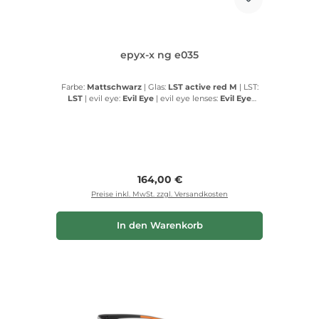
epyx-x ng e035
Farbe:
Mattschwarz
|
Glas:
LST active red M
|
LST:
LST
|
evil eye:
Evil Eye
|
evil eye lenses:
Evil Eye
lenses
Regulärer Preis:
164,00 €
Preise inkl. MwSt. zzgl. Versandkosten
In den Warenkorb