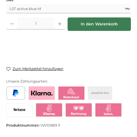
Produkt Anzahl: Gib den gewünschten Wert ein oder benutze die Schaltflächen
In den Warenkorb
Zum Merkzettel hinzufügen
Unsere Zahlungsarten:
AMAZON PAY
PayPal
Bezahlen mit Klarna
Klarna Ratenkauf
Vorkasse
Klarna Sofort bezahlen
Klarna Rechnung
Klarna Sofortü
Produktnummer:
SW10989.11