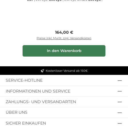
lenses
Regulärer Preis:
164,00 €
Preise inkl. MwSt. zzgl. Versandkosten
In den Warenkorb
Kostenloser Versand ab 150€
SERVICE-HOTLINE
INFORMATIONEN UND SERVICE
ZAHLUNGS- UND VERSANDARTEN
ÜBER UNS
SICHER EINKAUFEN