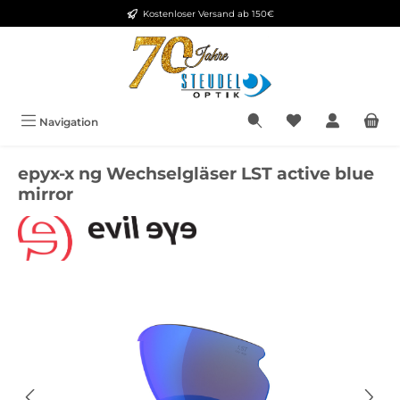
Kostenloser Versand ab 150€
Zum Hauptinhalt springen
Navigation
epyx-x ng Wechselgläser LST active blue
mirror
Bildergalerie überspringen