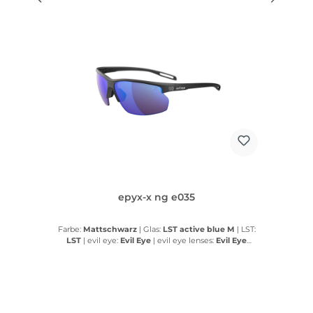
epyx-x ng e035
Farbe:
Mattschwarz
|
Glas:
LST active blue M
|
LST:
LST
|
evil eye:
Evil Eye
|
evil eye lenses:
Evil Eye
lenses