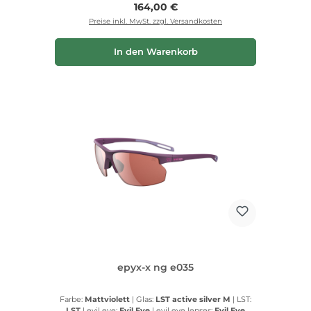
Regulärer Preis:
164,00 €
Preise inkl. MwSt. zzgl. Versandkosten
In den Warenkorb
epyx-x ng e035
Farbe:
Mattviolett
|
Glas:
LST active silver M
|
LST:
LST
|
evil eye:
Evil Eye
|
evil eye lenses:
Evil Eye