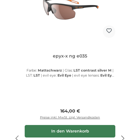
epyx-x ng e035
Farbe:
Mattschwarz
|
Glas:
LST contrast silver M
|
LST:
LST
|
evil eye:
Evil Eye
|
evil eye lenses:
Evil Eye
lenses
Regulärer Preis:
164,00 €
Preise inkl. MwSt. zzgl. Versandkosten
In den Warenkorb