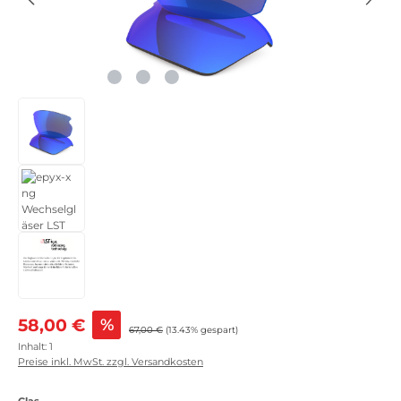
Verkaufspreis:
58,00 €
%
Regulärer Preis:
67,00 €
(13.43% gespart)
Inhalt:
1
Preise inkl. MwSt. zzgl. Versandkosten
auswählen
Glas