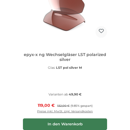
epyx-x ng Wechselgläser LST polarized
silver
Glas:
LST pol silver M
Varianten ab
49,90 €
Verkaufspreis:
119,00 €
Regulärer Preis:
132,00 €
(9.85% gespart)
Preise inkl. MwSt. zzgl. Versandkosten
In den Warenkorb