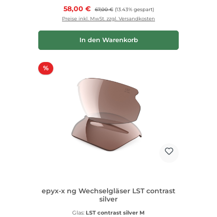
Verkaufspreis:
58,00 €
Regulärer Preis:
67,00 €
(13.43% gespart)
Preise inkl. MwSt. zzgl. Versandkosten
In den Warenkorb
Rabatt
%
epyx-x ng Wechselgläser LST contrast
silver
Glas:
LST contrast silver M