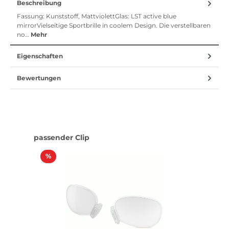
Beschreibung
Fassung: Kunststoff, MattviolettGlas: LST active blue
mirrorVielseitige Sportbrille in coolem Design. Die verstellbaren
no…
Mehr
Eigenschaften
Bewertungen
Produktgalerie überspringen
passender Clip
Rabatt
%