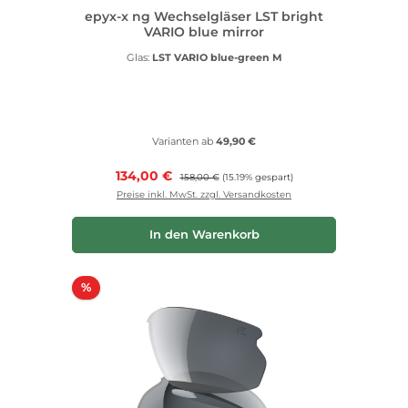
epyx-x ng Wechselgläser LST bright
VARIO blue mirror
Glas:
LST VARIO blue-green M
Varianten ab
49,90 €
Verkaufspreis:
134,00 €
Regulärer Preis:
158,00 €
(15.19% gespart)
Preise inkl. MwSt. zzgl. Versandkosten
In den Warenkorb
Rabatt
%