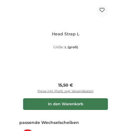
Head Strap L
Größe:
L (groß)
Regulärer Preis:
15,50 €
Preise inkl. MwSt. zzgl. Versandkosten
In den Warenkorb
Produktgalerie überspringen
passende Wechselscheiben