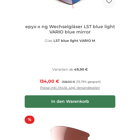
epyx-x ng Wechselgläser LST blue light
VARIO blue mirror
Glas:
LST blue light VARIO M
Varianten ab
49,90 €
Verkaufspreis:
134,00 €
Regulärer Preis:
158,00 €
(15.19% gespart)
Preise inkl. MwSt. zzgl. Versandkosten
In den Warenkorb
Rabatt
%