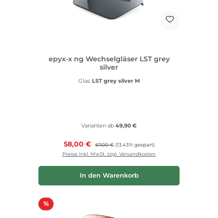
epyx-x ng Wechselgläser LST grey
silver
Glas:
LST grey silver M
Varianten ab
49,90 €
Verkaufspreis:
58,00 €
Regulärer Preis:
67,00 €
(13.43% gespart)
Preise inkl. MwSt. zzgl. Versandkosten
In den Warenkorb
Rabatt
%