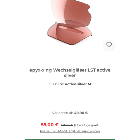
epyx-x ng Wechselgläser LST active
silver
Glas:
LST active silver M
Varianten ab
49,90 €
Verkaufspreis:
58,00 €
Regulärer Preis:
67,00 €
(13.43% gespart)
Preise inkl. MwSt. zzgl. Versandkosten