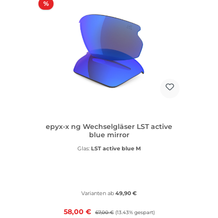
Rabatt
%
epyx-x ng Wechselgläser LST active
blue mirror
Glas:
LST active blue M
Varianten ab
49,90 €
Verkaufspreis:
58,00 €
Regulärer Preis:
67,00 €
(13.43% gespart)