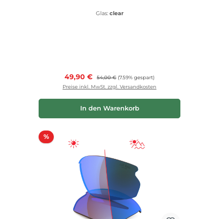
Glas:
clear
Verkaufspreis:
49,90 €
Regulärer Preis:
54,00 €
(7.59% gespart)
Preise inkl. MwSt. zzgl. Versandkosten
In den Warenkorb
Rabatt
%