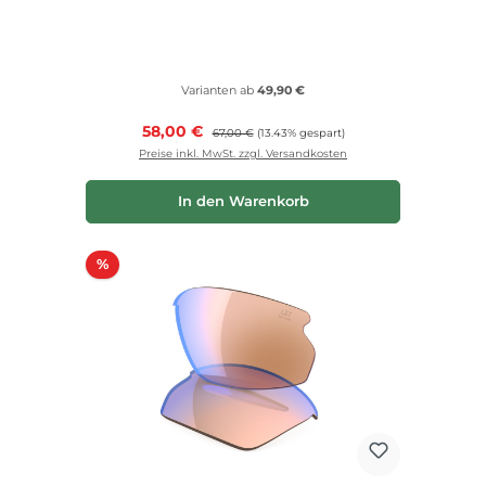
Varianten ab
49,90 €
Verkaufspreis:
58,00 €
Regulärer Preis:
67,00 €
(13.43% gespart)
Preise inkl. MwSt. zzgl. Versandkosten
In den Warenkorb
Rabatt
%