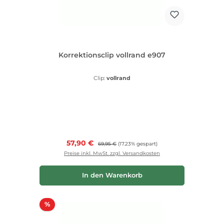
Korrektionsclip vollrand e907
Clip:
vollrand
Verkaufspreis:
57,90 €
Regulärer Preis:
69,95 €
(17.23% gespart)
Preise inkl. MwSt. zzgl. Versandkosten
In den Warenkorb
Rabatt
%