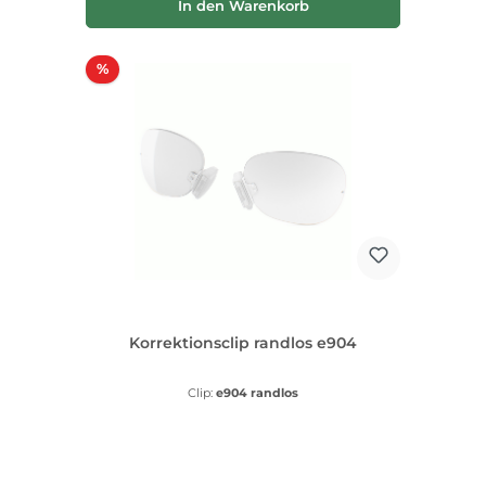
In den Warenkorb
Rabatt
%
Korrektionsclip randlos e904
Clip:
e904 randlos