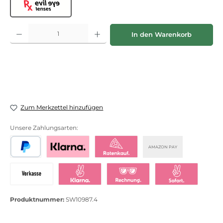
Evil Eye lenses
Produkt Anzahl: Gib den gewünschten Wert ein oder benutze die Schaltflächen
In den Warenkorb
Zum Merkzettel hinzufügen
Unsere Zahlungsarten:
AMAZON PAY
PayPal
Bezahlen mit Klarna
Klarna Ratenkauf
Vorkasse
Klarna Sofort bezahlen
Klarna Rechnung
Klarna Sofortü
Produktnummer:
SW10987.4