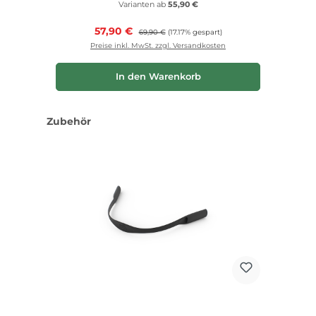
Varianten ab
55,90 €
Verkaufspreis:
57,90 €
Regulärer Preis:
69,90 €
(17.17% gespart)
Preise inkl. MwSt. zzgl. Versandkosten
In den Warenkorb
Produktgalerie überspringen
Zubehör