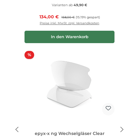
Varianten ab
49,90 €
Verkaufspreis:
134,00 €
Regulärer Preis:
158,00 €
(15.19% gespart)
Preise inkl. MwSt. zzgl. Versandkosten
In den Warenkorb
Rabatt
%
epyx-x ng Wechselgläser Clear