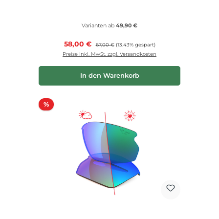
Varianten ab
49,90 €
Verkaufspreis:
58,00 €
Regulärer Preis:
67,00 €
(13.43% gespart)
Preise inkl. MwSt. zzgl. Versandkosten
In den Warenkorb
Rabatt
%