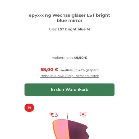
epyx-x ng Wechselgläser LST bright
blue mirror
Glas:
LST bright blue M
Varianten ab
49,90 €
Verkaufspreis:
58,00 €
Regulärer Preis:
67,00 €
(13.43% gespart)
Preise inkl. MwSt. zzgl. Versandkosten
In den Warenkorb
Rabatt
%