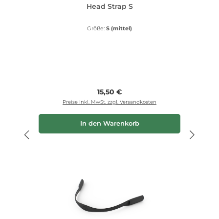
Head Strap S
Größe:
S (mittel)
Regulärer Preis:
15,50 €
Preise inkl. MwSt. zzgl. Versandkosten
In den Warenkorb