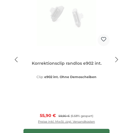
Korrektionsclip randlos e902 int.
Clip:
e902 int. Ohne Demoscheiben
Verkaufspreis:
55,90 €
Regulärer Preis:
59,90 €
(6.68% gespart)
Preise inkl. MwSt. zzgl. Versandkosten