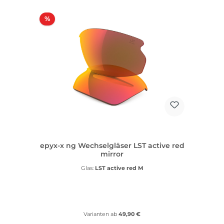
Rabatt
%
epyx-x ng Wechselgläser LST active red
mirror
Glas:
LST active red M
Varianten ab
49,90 €