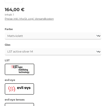
Regulärer Preis:
164,00 €
Inhalt:
1
Preise inkl. MwSt. zzgl. Versandkosten
auswählen
Farbe
auswählen
Glas
auswählen
LST
LST
auswählen
evil eye
Evil Eye
auswählen
evil eye lenses