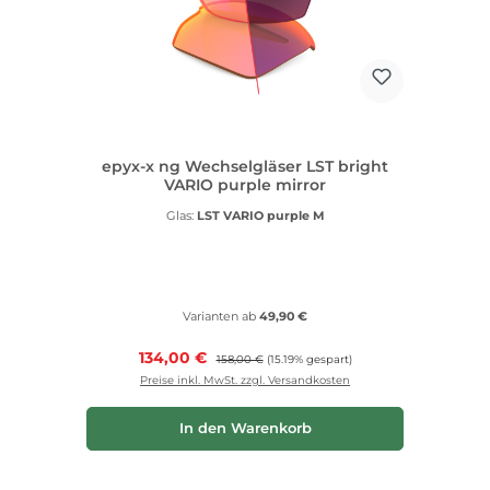
epyx-x ng Wechselgläser LST bright
VARIO purple mirror
Glas:
LST VARIO purple M
Varianten ab
49,90 €
Verkaufspreis:
134,00 €
Regulärer Preis:
158,00 €
(15.19% gespart)
Preise inkl. MwSt. zzgl. Versandkosten
In den Warenkorb