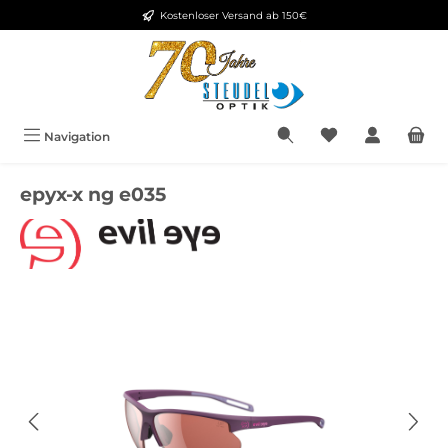
Kostenloser Versand ab 150€
Zum Hauptinhalt springen
Navigation
epyx-x ng e035
Bildergalerie überspringen