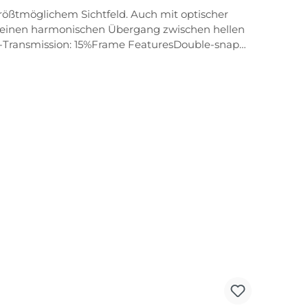
 größtmöglichem Sichtfeld. Auch mit optischer
ür einen harmonischen Übergang zwischen hellen
ene Nasenformen. Weiche und zugleich rutschfeste
lenden sorgt für einen sicheren und rutschfesten
passen der Sportbrille an unterschiedliche
d trotzdem flexiblen PPX-Material gefertigt. Es
 sich der Bügel vom Rahmen. Er kann sofort und