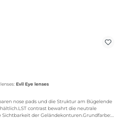
 lenses:
Evil Eye lenses
tellbaren nose pads und die Struktur am Bügelende
ältlich.LST contrast bewahrt die neutrale
e Sichtbarkeit der Geländekonturen.Grundfarbe:
ble-snap nose bridge die zweifach verstellbare
h rutschfeste Matrialien garantieren bequemen
nd rutschfesten Sitz der SportbrilleQuick-change