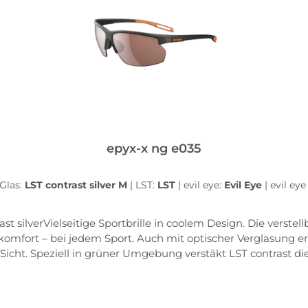
epyx-x ng e035
Glas:
LST contrast silver M
|
LST:
LST
|
evil eye:
Evil Eye
|
evil eye
st silverVielseitige Sportbrille in coolem Design. Die vers
komfort – bei jedem Sport. Auch mit optischer Verglasung erh
icht. Speziell in grüner Umgebung verstäkt LST contrast di
t-Absorption: 86%Licht-Transmission: 14%Frame FeaturesDou
ortbrille an verschiedene Nasenformen. Weiche und zugleic
rtige Struktur an den Bügelenden sorgt für einen sicheren u