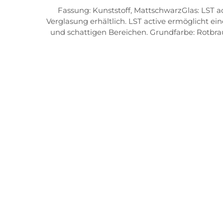
Fassung: Kunststoff, MattschwarzGlas: LST ac
Verglasung erhältlich. LST active ermöglicht 
und schattigen Bereichen. Grundfarbe: RotbraunSchutzstufe: 3 (dunkle Tönung)Licht-Absorption: 85%Licht-Transmission: 15%Frame FeaturesDouble-snap
nose bridge die zweifach verstellbare Nasenaufl
Matrialien garantieren bequemen Sitz und sicher
Sitz der SportbrilleQuick-change lens sys
LichtverhältnissePPX Sämtliche evil eye-Modell
garantiert einen rutschfesten, druckfreien un