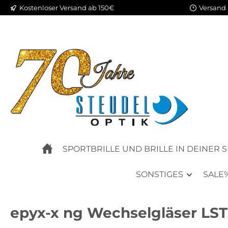
Kostenloser Versand ab 150€
Versand 
m Hauptinhalt springen
Zur Suche springen
Zur Hauptnavigation springen
SPORTBRILLE UND BRILLE IN DEINER 
SONSTIGES
SALE
epyx-x ng Wechselgläser LST 