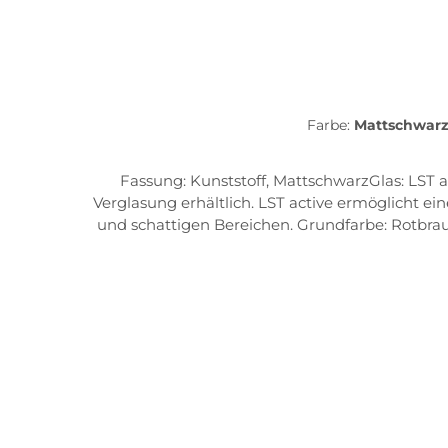
Farbe:
Mattschwar
Fassung: Kunststoff, MattschwarzGlas: LST a
Verglasung erhältlich. LST active ermöglicht 
und schattigen Bereichen. Grundfarbe: RotbraunSchutzstufe: 3 (dunkle Tönung)Licht-Absorption: 84%Licht-Transmission: 16%Frame Features Double-snap
nose bridge die zweifach verstellbare Nasenaufl
Matrialien garantieren bequemen Sitz und sicher
Sitz der Sportbrille Quick-change lens sy
Lichtverhältnisse PPX Sämtliche evil eye-Model
garantiert einen rutschfesten, druckfreien und