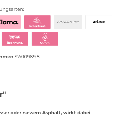
ungsarten:
AMAZON PAY
zahlen mit Klarna
Klarna Ratenkauf
Vorkasse
t bezahlen
Klarna Rechnung
Klarna Sofortüberweisung
mmer:
SW10989.8
r"
sser oder nassem Asphalt, wirkt dabei