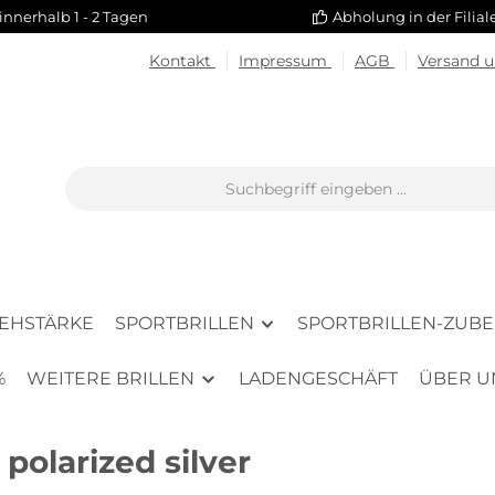
innerhalb 1 - 2 Tagen
Abholung in der Filia
Kontakt
Impressum
AGB
Versand 
SEHSTÄRKE
SPORTBRILLEN
SPORTBRILLEN-ZUB
%
WEITERE BRILLEN
LADENGESCHÄFT
ÜBER U
polarized silver