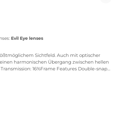
enses:
Evil Eye lenses
größtmöglichem Sichtfeld. Auch mit optischer
ür einen harmonischen Übergang zwischen hellen
ene Nasenformen. Weiche und zugleich rutschfeste
lenden sorgt für einen sicheren und rutschfesten
passen der Sportbrille an unterschiedliche
d trotzdem flexiblen PPX-Material gefertigt. Es
t sich der Bügel vom Rahmen. Er kann sofort und