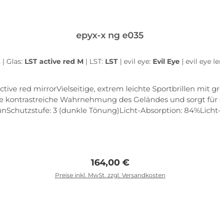
epyx-x ng e035
z
|
Glas:
LST active red M
|
LST:
LST
|
evil eye:
Evil Eye
|
evil eye l
ctive red mirrorVielseitige, extrem leichte Sportbrillen mit 
eine kontrastreiche Wahrnehmung des Geländes und sorgt f
age ermöglicht die Anpassung der Sportbrille an verschied
en Halt Traction grip die einzigartige Struktur an den Büge
stem schneller und einfacher Filterwechsel ermöglicht das An
le werden exklusiv aus dem ultraleichten, extrem robusten un
Regulärer Preis:
164,00 €
 sicheren Sitz. Quick-release hinge Bei hoher Belastung lös
einfach wieder eingeklickt werden.
Preise inkl. MwSt. zzgl. Versandkosten
In den Warenkorb