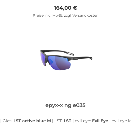
hsel ermöglicht das Anpassen der Sportbrille an unterschied
Regulärer Preis:
164,00 €
extrem robusten und trotzdem flexiblen PPX-Material gefertig
hoher Belastung löst sich der Bügel vom Rahmen. Er kann so
Preise inkl. MwSt. zzgl. Versandkosten
In den Warenkorb
epyx-x ng e035
z
|
Glas:
LST active blue M
|
LST:
LST
|
evil eye:
Evil Eye
|
evil eye 