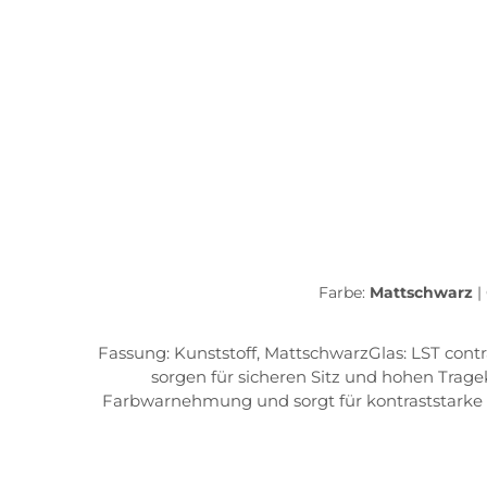
Farbe:
Mattschwarz
|
Fassung: Kunststoff, MattschwarzGlas: LST contra
sorgen für sicheren Sitz und hohen Trage
Farbwarnehmung und sorgt für kontraststarke S
DunkelbraunSchutzstufe: 3 (dunkle Tönung)Lich
Nasenauflage ermöglicht die Anpassung der Sp
Sitz und sicheren HaltTraction grip die einziga