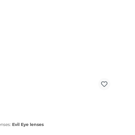
liche LichtverhältnissePPX Sämtliche evil eye-
t. Es garantiert einen rutschfesten, druckfreien
fort und einfach wieder eingeklickt werden.
lenses:
Evil Eye lenses