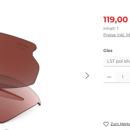
Verkaufsprei
119,00
Inhalt:
1
Preise inkl. 
auswäh
Glas
Produkt Anza
Zum Merkze