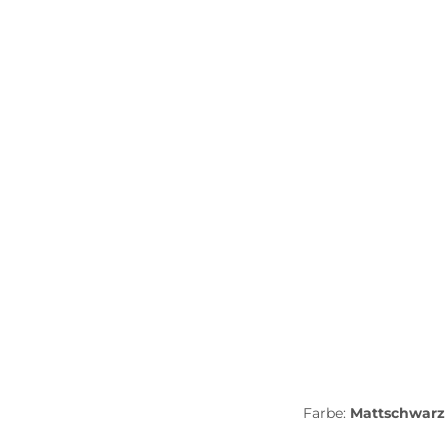
lens system schneller und einfacher Filterwec
Modelle werden exklusiv aus dem ultraleichten, 
und sicheren Sitz.Quick-release hinge Bei 
Farbe:
Mattschwar