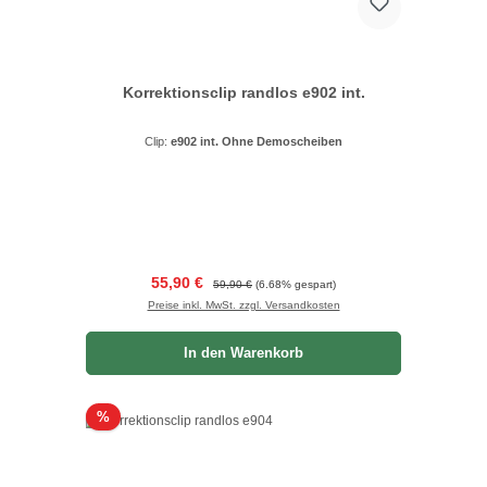
Korrektionsclip randlos e902 int.
Clip:
e902 int. Ohne Demoscheiben
Verkaufspreis:
Regulärer Preis:
55,90 €
59,90 €
(6.68% gespart)
Preise inkl. MwSt. zzgl. Versandkosten
In den Warenkorb
Rabatt
%