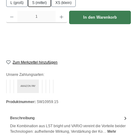
L (groß)
S (mittel)
XS (klein)
Produkt Anzahl: Gib den gewünschten Wert ein oder benutze die Schaltflächen um die A
In den Warenkorb
Zum Merkzettel hinzufügen
Unsere Zahlungsarten:
AMAZON PAY
PayPal
Bezahlen mit Klarna
Klarna Ratenkauf
Vorkasse
Klarna Sofort bezahlen
Klarna Rechnung
Klarna Sofortüberweisung
Produktnummer:
SW10959.15
Beschreibung
Die Kombination aus LST bright und VARiO vereint die Vorteile beider
Technologien: aufhellende Wirkung, Verstärkung der Ko…
Mehr