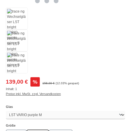
Verkaufspreis:
139,00 €
%
Regulärer Preis:
158,00 €
(12.03% gespart)
Inhalt:
1
Preise inkl. MwSt. zzgl. Versandkosten
auswählen
Glas
auswählen
Größe