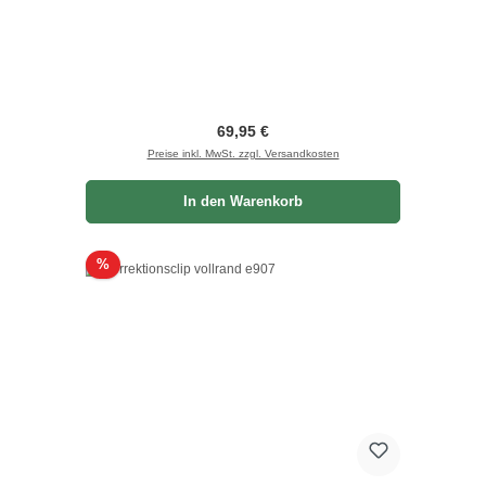
Regulärer Preis:
69,95 €
Preise inkl. MwSt. zzgl. Versandkosten
In den Warenkorb
Rabatt
%