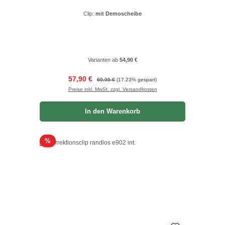
Clip:
mit Demoscheibe
Varianten ab
54,90 €
Verkaufspreis:
Regulärer Preis:
57,90 €
69,95 €
(17.23% gespart)
Preise inkl. MwSt. zzgl. Versandkosten
In den Warenkorb
Rabatt
%