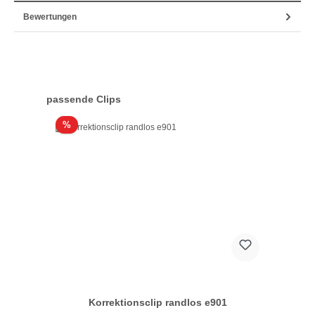
Bewertungen
Produktgalerie überspringen
passende Clips
Rabatt
%
Korrektionsclip randlos e901