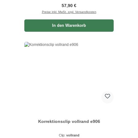
Regulärer Preis:
57,90 €
Preise inkl. MwSt. zzgl. Versandkosten
In den Warenkorb
Korrektionsclip vollrand e906
Clip:
vollrand