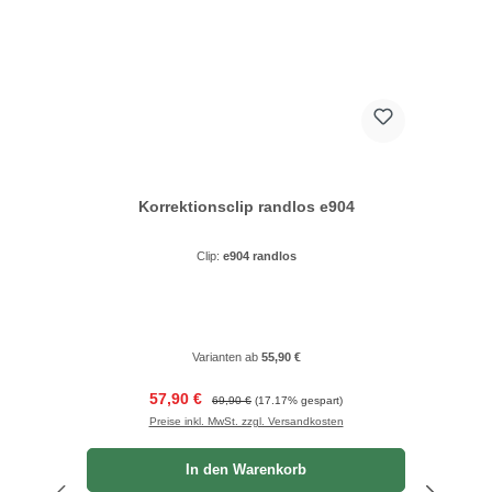
Korrektionsclip randlos e904
Clip:
e904 randlos
Varianten ab
55,90 €
Verkaufspreis:
Regulärer Preis:
57,90 €
69,90 €
(17.17% gespart)
Preise inkl. MwSt. zzgl. Versandkosten
In den Warenkorb