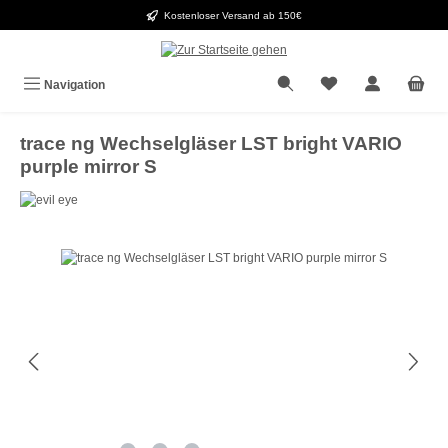
Kostenloser Versand ab 150€
Zum Hauptinhalt springen
Navigation
trace ng Wechselgläser LST bright VARIO
purple mirror S
Bildergalerie überspringen