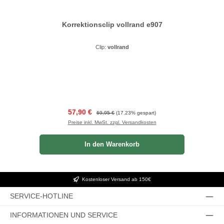
Korrektionsclip vollrand e907
Clip:
vollrand
Verkaufspreis:
Regulärer Preis:
57,90 €
69,95 €
(17.23% gespart)
Preise inkl. MwSt. zzgl. Versandkosten
In den Warenkorb
Kostenloser Versand ab 150€
SERVICE-HOTLINE
INFORMATIONEN UND SERVICE