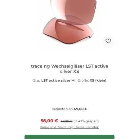
trace ng Wechselgläser LST active
silver XS
Glas:
LST active silver M
|
Größe:
XS (klein)
Varianten ab
49,00 €
Verkaufspreis:
58,00 €
Regulärer Preis:
67,00 €
(13.43% gespart)
Preise inkl. MwSt. zzgl. Versandkosten