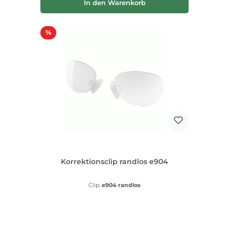
In den Warenkorb
Rabatt
%
Korrektionsclip randlos e904
Clip:
e904 randlos