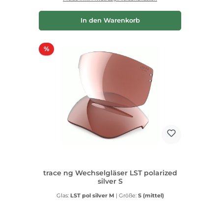
In den Warenkorb
Rabatt
%
trace ng Wechselgläser LST polarized
silver S
Glas:
LST pol silver M
|
Größe:
S (mittel)