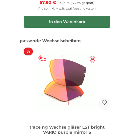
Verkaufspreis:
57,90 €
Regulärer Preis:
69,95 €
(17.23% gespart)
Preise inkl. MwSt. zzgl. Versandkosten
In den Warenkorb
Produktgalerie überspringen
passende Wechselscheiben
Rabatt
%
trace ng Wechselgläser LST bright
VARIO purple mirror S