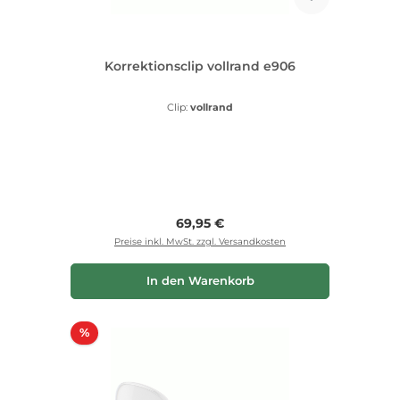
Korrektionsclip vollrand e906
Clip:
vollrand
Regulärer Preis:
69,95 €
Preise inkl. MwSt. zzgl. Versandkosten
In den Warenkorb
Rabatt
%