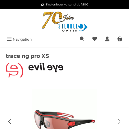
Kostenloser Versand ab 150€
Zum Hauptinhalt springen
Navigation
trace ng pro XS
Bildergalerie überspringen