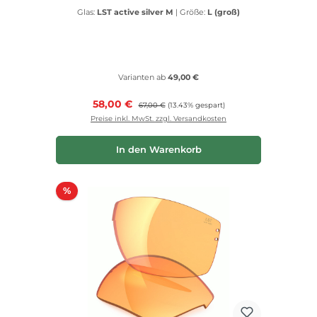
Glas:
LST active silver M
|
Größe:
L (groß)
Varianten ab
49,00 €
Verkaufspreis:
58,00 €
Regulärer Preis:
67,00 €
(13.43% gespart)
Preise inkl. MwSt. zzgl. Versandkosten
In den Warenkorb
Rabatt
%