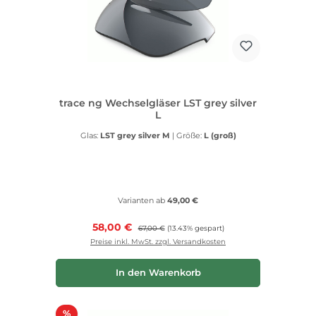
trace ng Wechselgläser LST grey silver
L
Glas:
LST grey silver M
|
Größe:
L (groß)
Varianten ab
49,00 €
Verkaufspreis:
58,00 €
Regulärer Preis:
67,00 €
(13.43% gespart)
Preise inkl. MwSt. zzgl. Versandkosten
In den Warenkorb
Rabatt
%