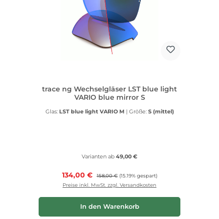
trace ng Wechselgläser LST blue light
VARIO blue mirror S
Glas:
LST blue light VARIO M
|
Größe:
S (mittel)
Varianten ab
49,00 €
Verkaufspreis:
134,00 €
Regulärer Preis:
158,00 €
(15.19% gespart)
Preise inkl. MwSt. zzgl. Versandkosten
In den Warenkorb