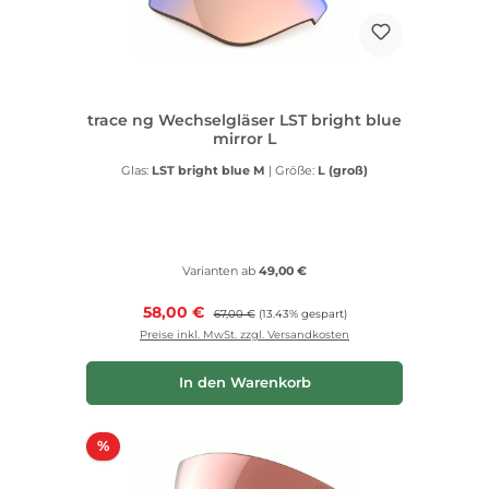
trace ng Wechselgläser LST bright blue
mirror L
Glas:
LST bright blue M
|
Größe:
L (groß)
Varianten ab
49,00 €
Verkaufspreis:
58,00 €
Regulärer Preis:
67,00 €
(13.43% gespart)
Preise inkl. MwSt. zzgl. Versandkosten
In den Warenkorb
Rabatt
%