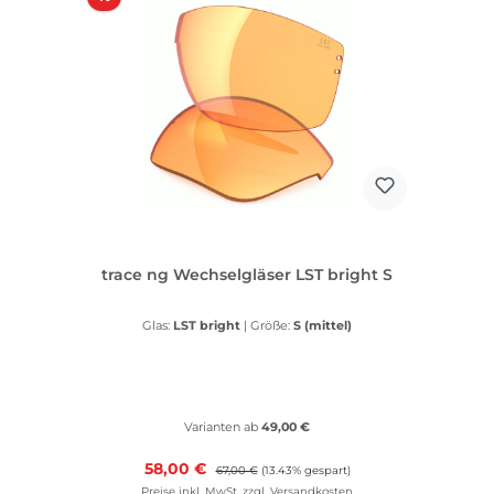
trace ng Wechselgläser LST bright S
Glas:
LST bright
|
Größe:
S (mittel)
Varianten ab
49,00 €
Verkaufspreis:
58,00 €
Regulärer Preis:
67,00 €
(13.43% gespart)
Preise inkl. MwSt. zzgl. Versandkosten