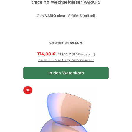
trace ng Wechselgläser VARIO S
Glas:
VARIO clear
|
Größe:
S (mittel)
Varianten ab
49,00 €
Verkaufspreis:
134,00 €
Regulärer Preis:
158,00 €
(15.19% gespart)
Preise inkl. MwSt. zzgl. Versandkosten
In den Warenkorb
Rabatt
%