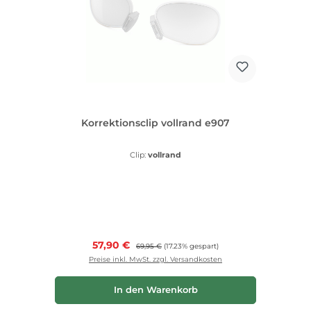
Korrektionsclip vollrand e907
Clip:
vollrand
Verkaufspreis:
57,90 €
Regulärer Preis:
69,95 €
(17.23% gespart)
Preise inkl. MwSt. zzgl. Versandkosten
In den Warenkorb