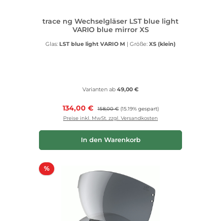
trace ng Wechselgläser LST blue light
VARIO blue mirror XS
Glas:
LST blue light VARIO M
|
Größe:
XS (klein)
Varianten ab
49,00 €
Verkaufspreis:
134,00 €
Regulärer Preis:
158,00 €
(15.19% gespart)
Preise inkl. MwSt. zzgl. Versandkosten
In den Warenkorb
Rabatt
%