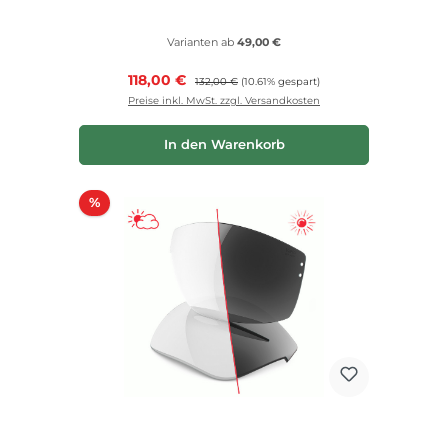
Varianten ab
49,00 €
Verkaufspreis:
118,00 €
Regulärer Preis:
132,00 €
(10.61% gespart)
Preise inkl. MwSt. zzgl. Versandkosten
In den Warenkorb
Rabatt
%