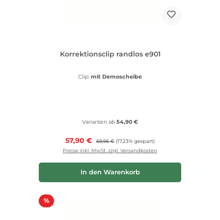
Korrektionsclip randlos e901
Clip:
mit Demoscheibe
Varianten ab
54,90 €
Verkaufspreis:
57,90 €
Regulärer Preis:
69,95 €
(17.23% gespart)
Preise inkl. MwSt. zzgl. Versandkosten
In den Warenkorb
Rabatt
%