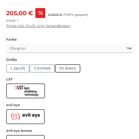
Verkaufspreis:
205,00 €
%
Regulärer Preis:
249,00 €
(17.67% gespart)
Inhalt:
1
Preise inkl. MwSt. zzgl. Versandkosten
auswählen
Farbe
auswählen
Größe
L (groß)
S (mittel)
XS (klein)
auswählen
LST
LST
auswählen
evil eye
Evil Eye
auswählen
evil eye lenses