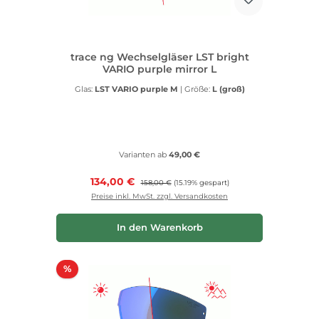
trace ng Wechselgläser LST bright
VARIO purple mirror L
Glas:
LST VARIO purple M
|
Größe:
L (groß)
Varianten ab
49,00 €
Verkaufspreis:
134,00 €
Regulärer Preis:
158,00 €
(15.19% gespart)
Preise inkl. MwSt. zzgl. Versandkosten
In den Warenkorb
Rabatt
%