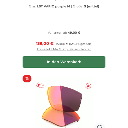
Glas:
LST VARIO purple M
|
Größe:
S (mittel)
Varianten ab
49,00 €
Verkaufspreis:
139,00 €
Regulärer Preis:
158,00 €
(12.03% gespart)
Preise inkl. MwSt. zzgl. Versandkosten
In den Warenkorb
Rabatt
%