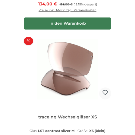
Verkaufspreis:
134,00 €
Regulärer Preis:
158,00 €
(15.19% gespart)
Preise inkl. MwSt. zzgl. Versandkosten
In den Warenkorb
Rabatt
%
trace ng Wechselgläser XS
Glas:
LST contrast silver M
|
Größe:
XS (klein)