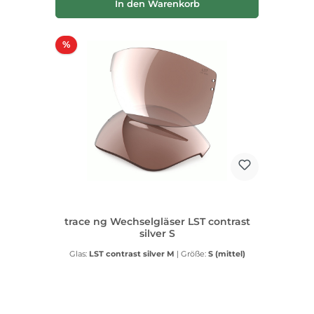
In den Warenkorb
Rabatt
%
trace ng Wechselgläser LST contrast
silver S
Glas:
LST contrast silver M
|
Größe:
S (mittel)