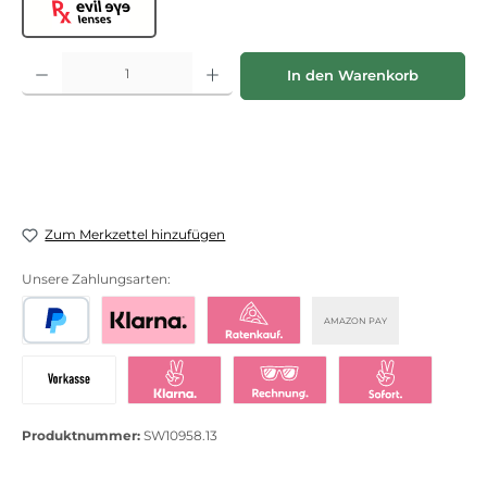
Evil Eye lenses
Produkt Anzahl: Gib den gewünschten Wert ein oder benutze die Schaltflächen
In den Warenkorb
Zum Merkzettel hinzufügen
Unsere Zahlungsarten:
AMAZON PAY
PayPal
Bezahlen mit Klarna
Klarna Ratenkauf
Vorkasse
Klarna Sofort bezahlen
Klarna Rechnung
Klarna Sofortü
Produktnummer:
SW10958.13