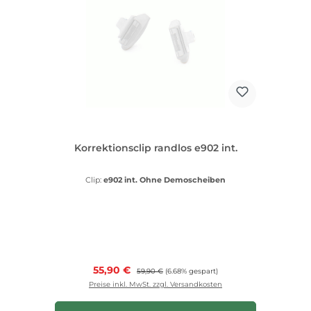
Korrektionsclip randlos e902 int.
Clip:
e902 int. Ohne Demoscheiben
Verkaufspreis:
55,90 €
Regulärer Preis:
59,90 €
(6.68% gespart)
Preise inkl. MwSt. zzgl. Versandkosten