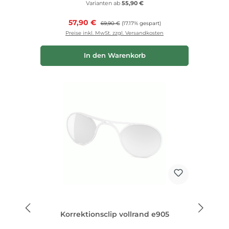
Varianten ab
55,90 €
Verkaufspreis:
57,90 €
Regulärer Preis:
69,90 €
(17.17% gespart)
Preise inkl. MwSt. zzgl. Versandkosten
In den Warenkorb
Korrektionsclip vollrand e905