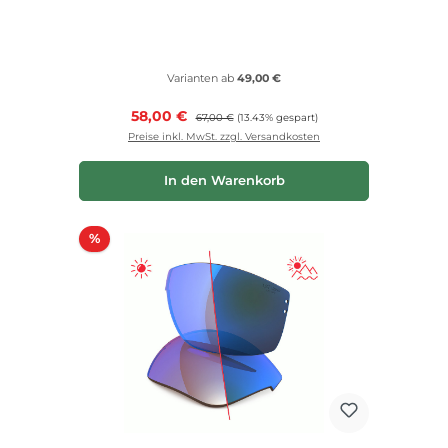
Varianten ab
49,00 €
Verkaufspreis:
58,00 €
Regulärer Preis:
67,00 €
(13.43% gespart)
Preise inkl. MwSt. zzgl. Versandkosten
In den Warenkorb
Rabatt
%