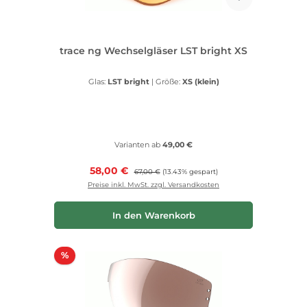
trace ng Wechselgläser LST bright XS
Glas:
LST bright
|
Größe:
XS (klein)
Varianten ab
49,00 €
Verkaufspreis:
58,00 €
Regulärer Preis:
67,00 €
(13.43% gespart)
Preise inkl. MwSt. zzgl. Versandkosten
In den Warenkorb
Rabatt
%