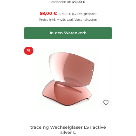
Varianten ab
49,00 €
Verkaufspreis:
58,00 €
Regulärer Preis:
67,00 €
(13.43% gespart)
Preise inkl. MwSt. zzgl. Versandkosten
In den Warenkorb
Rabatt
%
trace ng Wechselgläser LST active
silver L