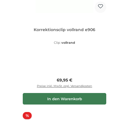
Korrektionsclip vollrand e906
Clip:
vollrand
Regulärer Preis:
69,95 €
Preise inkl. MwSt. zzgl. Versandkosten
In den Warenkorb
Rabatt
%