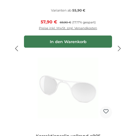
Varianten ab
55,90 €
Verkaufspreis:
57,90 €
Regulärer Preis:
69,90 €
(17.17% gespart)
Preise inkl. MwSt. zzgl. Versandkosten
In den Warenkorb
Korrektionsclip vollrand e905