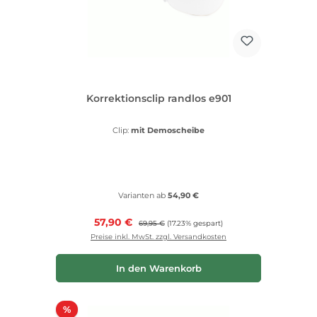
Korrektionsclip randlos e901
Clip:
mit Demoscheibe
Varianten ab
54,90 €
Verkaufspreis:
57,90 €
Regulärer Preis:
69,95 €
(17.23% gespart)
Preise inkl. MwSt. zzgl. Versandkosten
In den Warenkorb
Rabatt
%