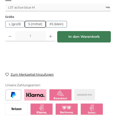
auswählen
Größe
L (groß)
S (mittel)
XS (klein)
Produkt Anzahl: Gib den gewünschten Wert ein oder benutze die Schaltflächen
In den Warenkorb
Zum Merkzettel hinzufügen
Unsere Zahlungsarten:
AMAZON PAY
PayPal
Bezahlen mit Klarna
Klarna Ratenkauf