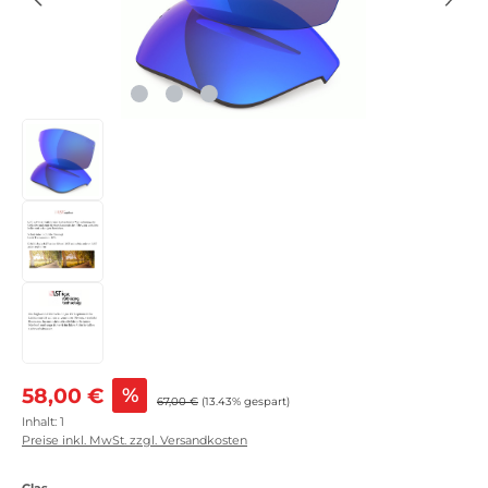
Verkaufspreis:
58,00 €
%
Regulärer Preis:
67,00 €
(13.43% gespart)
Inhalt:
1
Preise inkl. MwSt. zzgl. Versandkosten
auswählen
Glas