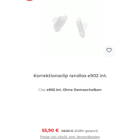
Korrektionsclip randlos e902 int.
Clip:
e902 int. Ohne Demoscheiben
Verkaufspreis:
55,90 €
Regulärer Preis:
59,90 €
(6.68% gespart)
Preise inkl. MwSt. zzgl. Versandkosten