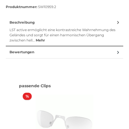
Vorkasse
Klarna Sofort bezahlen
Klarna Rechnung
Klarna Sofortü
Produktnummer:
SW10959.2
Beschreibung
LST active ermöglicht eine kontrastreiche Wahrnehmung des
Geländes und sorgt für einen harmonischen Übergang
zwischen hell…
Mehr
Bewertungen
Produktgalerie überspringen
passende Clips
Rabatt
%