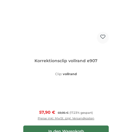
Korrektionsclip vollrand e907
Clip:
vollrand
Verkaufspreis:
57,90 €
Regulärer Preis:
69,95 €
(17.23% gespart)
Preise inkl. MwSt. zzgl. Versandkosten
In den Warenkorb