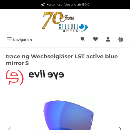
Kostenloser Versand ab 150€
Zum Hauptinhalt springen
Navigation
trace ng Wechselgläser LST active blue
mirror S
Bildergalerie überspringen