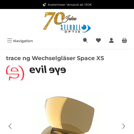
Kostenloser Versand ab 150€
Zum Hauptinhalt springen
Navigation
trace ng Wechselgläser Space XS
Bildergalerie überspringen