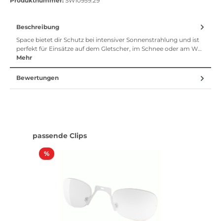
Produktnummer:
SW10959.29
Beschreibung
Space bietet dir Schutz bei intensiver Sonnenstrahlung und ist
perfekt für Einsätze auf dem Gletscher, im Schnee oder am W…
Mehr
Bewertungen
Produktgalerie überspringen
passende Clips
Rabatt
%