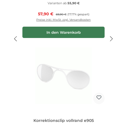
Varianten ab
55,90 €
Verkaufspreis:
57,90 €
Regulärer Preis:
69,90 €
(17.17% gespart)
Preise inkl. MwSt. zzgl. Versandkosten
In den Warenkorb
Korrektionsclip vollrand e905