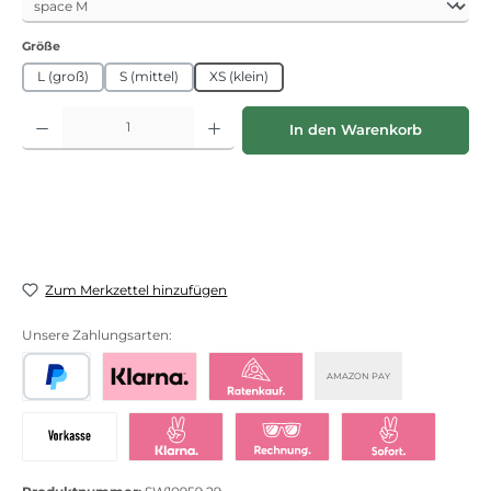
auswählen
Größe
L (groß)
S (mittel)
XS (klein)
Produkt Anzahl: Gib den gewünschten Wert ein oder benutze die Schaltflächen
In den Warenkorb
Zum Merkzettel hinzufügen
Unsere Zahlungsarten:
AMAZON PAY
PayPal
Bezahlen mit Klarna
Klarna Ratenkauf
Vorkasse
Klarna Sofort bezahlen
Klarna Rechnung
Klarna Sofortü