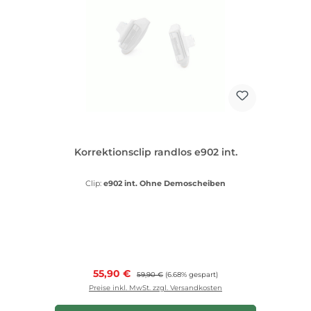
Korrektionsclip randlos e902 int.
Clip:
e902 int. Ohne Demoscheiben
Verkaufspreis:
55,90 €
Regulärer Preis:
59,90 €
(6.68% gespart)
Preise inkl. MwSt. zzgl. Versandkosten