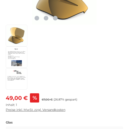
Verkaufspreis:
49,00 €
%
Regulärer Preis:
67,00 €
(26.87% gespart)
Inhalt:
1
Preise inkl. MwSt. zzgl. Versandkosten
auswählen
Glas