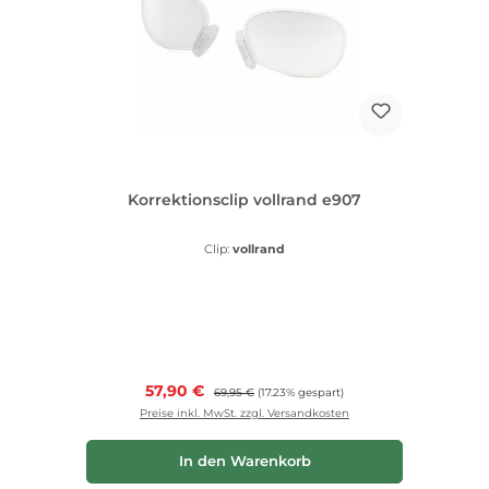
Korrektionsclip vollrand e907
Clip:
vollrand
Verkaufspreis:
57,90 €
Regulärer Preis:
69,95 €
(17.23% gespart)
Preise inkl. MwSt. zzgl. Versandkosten
In den Warenkorb