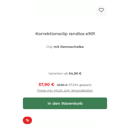
Korrektionsclip randlos e901
Clip:
mit Demoscheibe
Varianten ab
54,90 €
Verkaufspreis:
57,90 €
Regulärer Preis:
69,95 €
(17.23% gespart)
Preise inkl. MwSt. zzgl. Versandkosten
In den Warenkorb
Rabatt
%