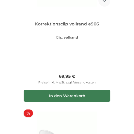
Korrektionsclip vollrand e906
Clip:
vollrand
Regulärer Preis:
69,95 €
Preise inkl. MwSt. zzgl. Versandkosten
In den Warenkorb
Rabatt
%