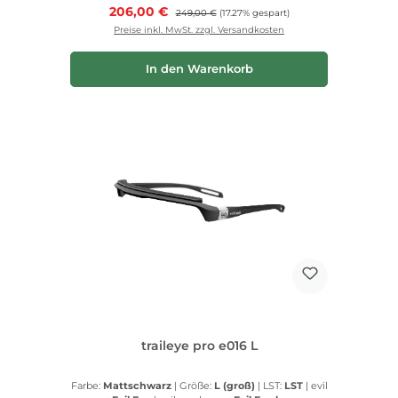
Verkaufspreis:
206,00 €
Regulärer Preis:
249,00 €
(17.27% gespart)
Preise inkl. MwSt. zzgl. Versandkosten
In den Warenkorb
traileye pro e016 L
Farbe:
Mattschwarz
|
Größe:
L (groß)
|
LST:
LST
|
evil