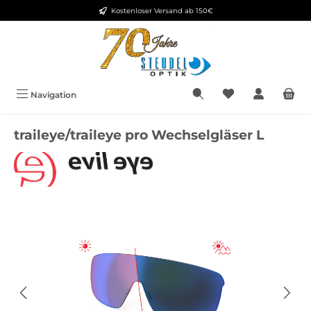
Kostenloser Versand ab 150€
Zum Hauptinhalt springen
Navigation
traileye/traileye pro Wechselgläser L
Bildergalerie überspringen