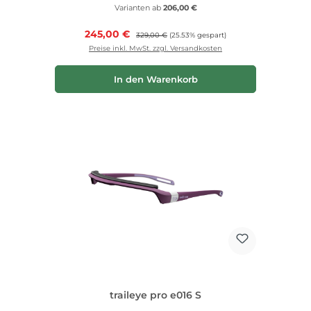
Varianten ab
206,00 €
Verkaufspreis:
245,00 €
Regulärer Preis:
329,00 €
(25.53% gespart)
Preise inkl. MwSt. zzgl. Versandkosten
In den Warenkorb
traileye pro e016 S