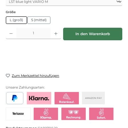
auswählen
Größe
L (groß)
S (mittel)
Produkt Anzahl: Gib den gewünschten Wert ein oder benutze die Schaltflächen
In den Warenkorb
Zum Merkzettel hinzufügen
Unsere Zahlungsarten:
AMAZON PAY
PayPal
Bezahlen mit Klarna
Klarna Ratenkauf
Vorkasse
Klarna Sofort bezahlen
Klarna Rechnung
Klarna Sofortü