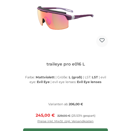
traileye pro e016 L
Farbe:
Mattviolett
|
Größe:
L (groß)
|
LST:
LST
|
evil
eye:
Evil Eye
|
evil eye lenses:
Evil Eye lenses
Varianten ab
206,00 €
Verkaufspreis:
245,00 €
Regulärer Preis:
329,00 €
(25.53% gespart)
Preise inkl. MwSt. zzgl. Versandkosten