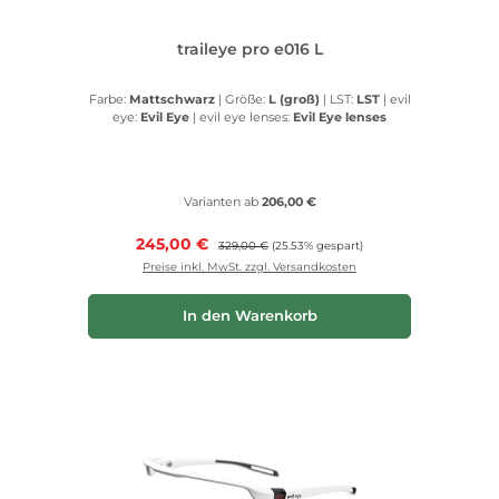
traileye pro e016 L
Farbe:
Mattschwarz
|
Größe:
L (groß)
|
LST:
LST
|
evil
eye:
Evil Eye
|
evil eye lenses:
Evil Eye lenses
Varianten ab
206,00 €
Verkaufspreis:
245,00 €
Regulärer Preis:
329,00 €
(25.53% gespart)
Preise inkl. MwSt. zzgl. Versandkosten
In den Warenkorb