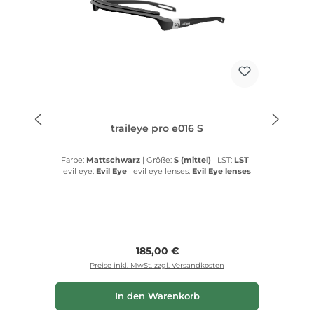
traileye pro e016 S
Farbe:
Mattschwarz
|
Größe:
S (mittel)
|
LST:
LST
|
evil eye:
Evil Eye
|
evil eye lenses:
Evil Eye lenses
Regulärer Preis:
185,00 €
Preise inkl. MwSt. zzgl. Versandkosten
In den Warenkorb