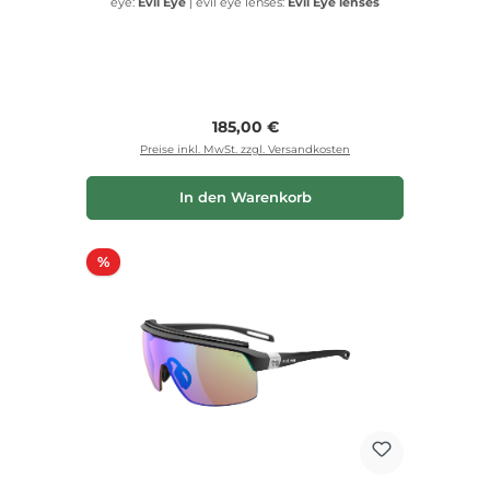
eye:
Evil Eye
|
evil eye lenses:
Evil Eye lenses
Regulärer Preis:
185,00 €
Preise inkl. MwSt. zzgl. Versandkosten
In den Warenkorb
Rabatt
%