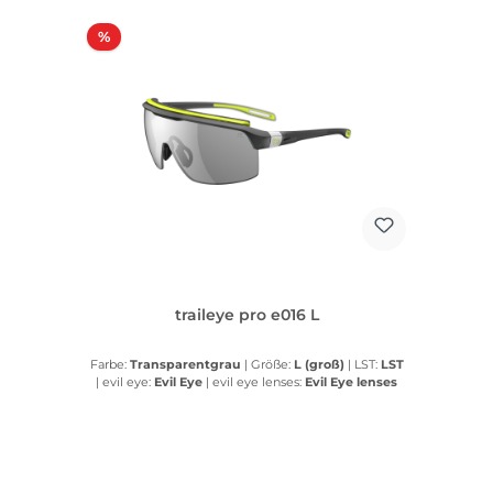
Rabatt
%
traileye pro e016 L
Farbe:
Transparentgrau
|
Größe:
L (groß)
|
LST:
LST
|
evil eye:
Evil Eye
|
evil eye lenses:
Evil Eye lenses