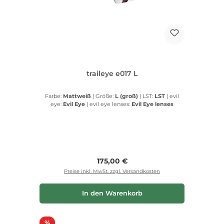
traileye e017 L
Farbe:
Mattweiß
|
Größe:
L (groß)
|
LST:
LST
|
evil
eye:
Evil Eye
|
evil eye lenses:
Evil Eye lenses
Regulärer Preis:
175,00 €
Preise inkl. MwSt. zzgl. Versandkosten
In den Warenkorb
Rabatt
%