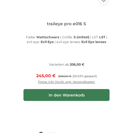
traileye pro e016 S
Farbe:
Mattschwarz
|
Größe:
S (mittel)
|
LST:
LST
|
evil eye:
Evil Eye
|
evil eye lenses:
Evil Eye lenses
Varianten ab
206,00 €
Verkaufspreis:
245,00 €
Regulärer Preis:
329,00 €
(25.53% gespart)
Preise inkl. MwSt. zzgl. Versandkosten
In den Warenkorb