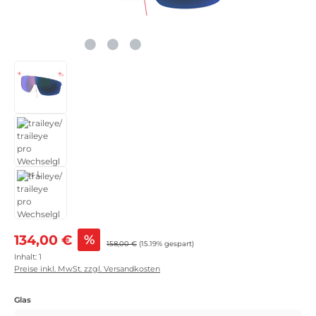
Verkaufspreis:
134,00 €
%
Regulärer Preis:
158,00 €
(15.19% gespart)
Inhalt:
1
Preise inkl. MwSt. zzgl. Versandkosten
auswählen
Glas