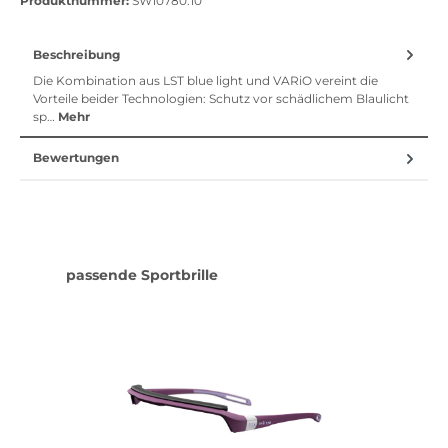
Produktnummer:
SW10780.10
Beschreibung
Die Kombination aus LST blue light und VARiO vereint die
Vorteile beider Technologien: Schutz vor schädlichem Blaulicht
sp…
Mehr
Bewertungen
Produktgalerie überspringen
passende Sportbrille