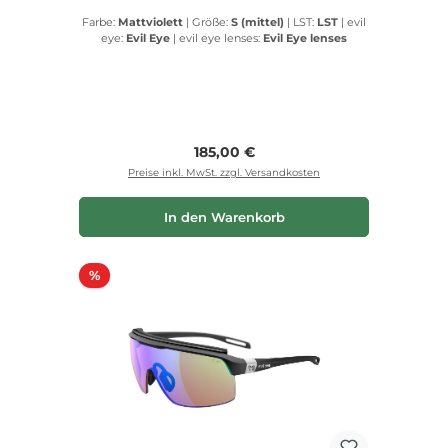
Farbe:
Mattviolett
|
Größe:
S (mittel)
|
LST:
LST
|
evil
eye:
Evil Eye
|
evil eye lenses:
Evil Eye lenses
Regulärer Preis:
185,00 €
Preise inkl. MwSt. zzgl. Versandkosten
In den Warenkorb
Rabatt
%