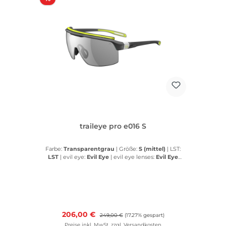
traileye pro e016 S
Farbe:
Transparentgrau
|
Größe:
S (mittel)
|
LST:
LST
|
evil eye:
Evil Eye
|
evil eye lenses:
Evil Eye
lenses
Verkaufspreis:
206,00 €
Regulärer Preis:
249,00 €
(17.27% gespart)
Preise inkl. MwSt. zzgl. Versandkosten