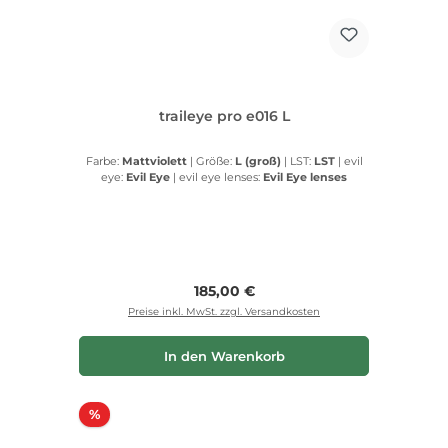
traileye pro e016 L
Farbe:
Mattviolett
|
Größe:
L (groß)
|
LST:
LST
|
evil
eye:
Evil Eye
|
evil eye lenses:
Evil Eye lenses
Regulärer Preis:
185,00 €
Preise inkl. MwSt. zzgl. Versandkosten
In den Warenkorb
Rabatt
%