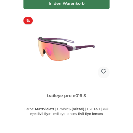
In den Warenkorb
Rabatt
%
traileye pro e016 S
Farbe:
Mattviolett
|
Größe:
S (mittel)
|
LST:
LST
|
evil
eye:
Evil Eye
|
evil eye lenses:
Evil Eye lenses