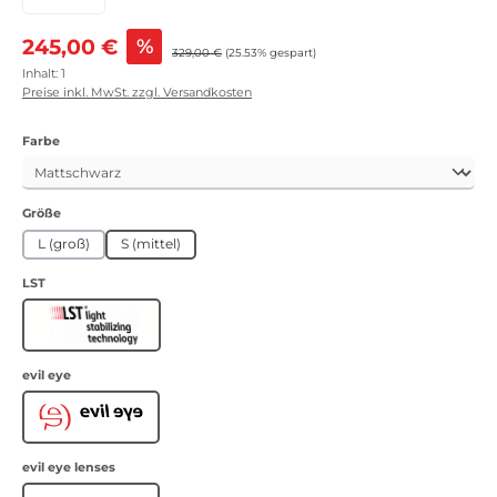
Verkaufspreis:
245,00 €
%
Regulärer Preis:
329,00 €
(25.53% gespart)
Inhalt:
1
Preise inkl. MwSt. zzgl. Versandkosten
auswählen
Farbe
auswählen
Größe
L (groß)
S (mittel)
auswählen
LST
LST
auswählen
evil eye
Evil Eye
auswählen
evil eye lenses