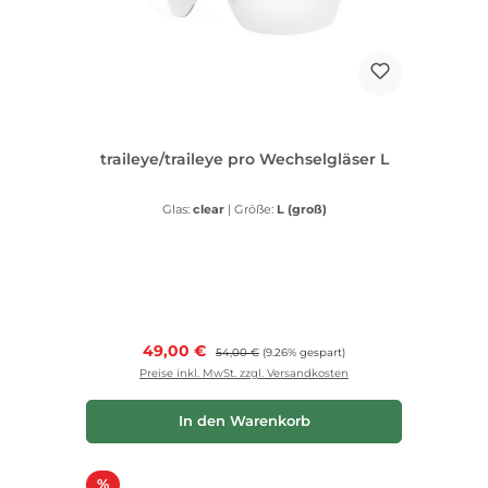
traileye/traileye pro Wechselgläser L
Glas:
clear
|
Größe:
L (groß)
Verkaufspreis:
49,00 €
Regulärer Preis:
54,00 €
(9.26% gespart)
Preise inkl. MwSt. zzgl. Versandkosten
In den Warenkorb
Rabatt
%