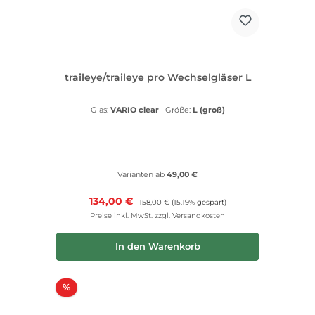
traileye/traileye pro Wechselgläser L
Glas:
VARIO clear
|
Größe:
L (groß)
Varianten ab
49,00 €
Verkaufspreis:
134,00 €
Regulärer Preis:
158,00 €
(15.19% gespart)
Preise inkl. MwSt. zzgl. Versandkosten
In den Warenkorb
Rabatt
%