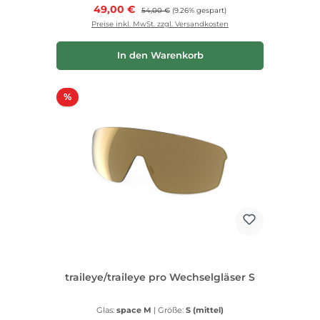
Verkaufspreis:
49,00 €
Regulärer Preis:
54,00 €
(9.26% gespart)
Preise inkl. MwSt. zzgl. Versandkosten
In den Warenkorb
Rabatt
%
traileye/traileye pro Wechselgläser S
Glas:
space M
|
Größe:
S (mittel)