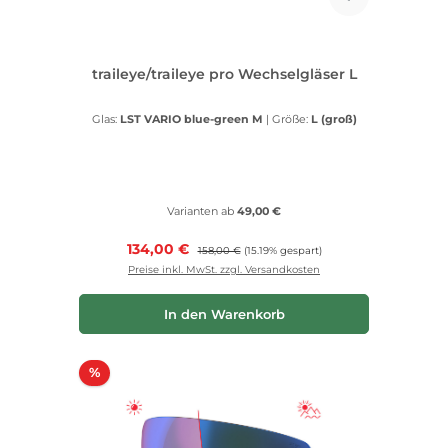
traileye/traileye pro Wechselgläser L
Glas:
LST VARIO blue-green M
|
Größe:
L (groß)
Varianten ab
49,00 €
Verkaufspreis:
134,00 €
Regulärer Preis:
158,00 €
(15.19% gespart)
Preise inkl. MwSt. zzgl. Versandkosten
In den Warenkorb
Rabatt
%