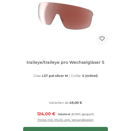
traileye/traileye pro Wechselgläser S
Glas:
LST pol silver M
|
Größe:
S (mittel)
Varianten ab
49,00 €
Verkaufspreis:
124,00 €
Regulärer Preis:
132,00 €
(6.06% gespart)
Preise inkl. MwSt. zzgl. Versandkosten