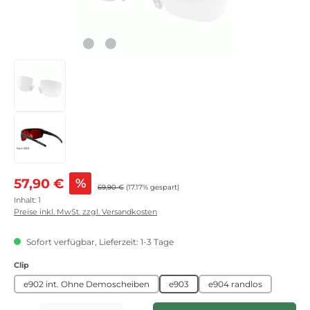
Verkaufspreis:
57,90 €
%
Regulärer Preis:
69,90 €
(17.17% gespart)
Inhalt:
1
Preise inkl. MwSt. zzgl. Versandkosten
Sofort verfügbar, Lieferzeit: 1-3 Tage
auswählen
Clip
e902 int. Ohne Demoscheiben
e903
e904 randlos
Produkt Anzahl: Gib den gewünschten Wert ein oder benutze die Schaltflächen