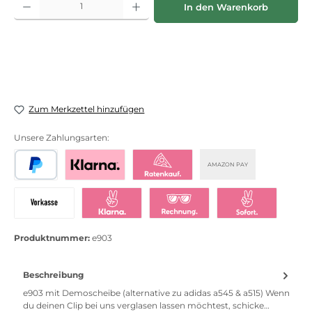
In den Warenkorb
Zum Merkzettel hinzufügen
Unsere Zahlungsarten:
AMAZON PAY
PayPal
Bezahlen mit Klarna
Klarna Ratenkauf
Vorkasse
Klarna Sofort bezahlen
Klarna Rechnung
Klarna Sofortü
Produktnummer:
e903
Beschreibung
e903 mit Demoscheibe (alternative zu adidas a545 & a515) Wenn
du deinen Clip bei uns verglasen lassen möchtest, schicke…