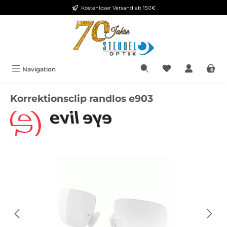
Kostenloser Versand ab 150€
Zum Hauptinhalt springen
Navigation
Korrektionsclip randlos e903
Bildergalerie überspringen