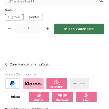
auswählen
Größe
L (groß)
S (mittel)
Produkt Anzahl: Gib den gewünschten Wert ein oder benutze die Schaltflächen
In den Warenkorb
Zum Merkzettel hinzufügen
Unsere Zahlungsarten:
AMAZON PAY
PayPal
Bezahlen mit Klarna
Klarna Ratenkauf
Vorkasse
Klarna Sofort bezahlen
Klarna Rechnung
Klarna Sofortü