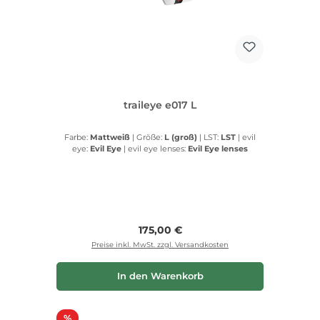
traileye e017 L
Farbe:
Mattweiß
|
Größe:
L (groß)
|
LST:
LST
|
evil
eye:
Evil Eye
|
evil eye lenses:
Evil Eye lenses
Regulärer Preis:
175,00 €
Preise inkl. MwSt. zzgl. Versandkosten
In den Warenkorb
Rabatt
%