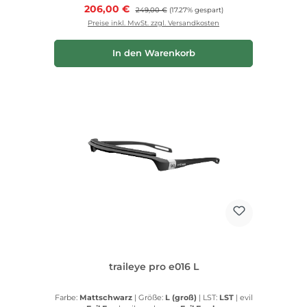
Verkaufspreis:
206,00 €
Regulärer Preis:
249,00 €
(17.27% gespart)
Preise inkl. MwSt. zzgl. Versandkosten
In den Warenkorb
traileye pro e016 L
Farbe:
Mattschwarz
|
Größe:
L (groß)
|
LST:
LST
|
evil