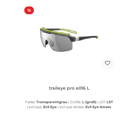
Rabatt
%
traileye pro e016 L
Farbe:
Transparentgrau
|
Größe:
L (groß)
|
LST:
LST
|
evil eye:
Evil Eye
|
evil eye lenses:
Evil Eye lenses