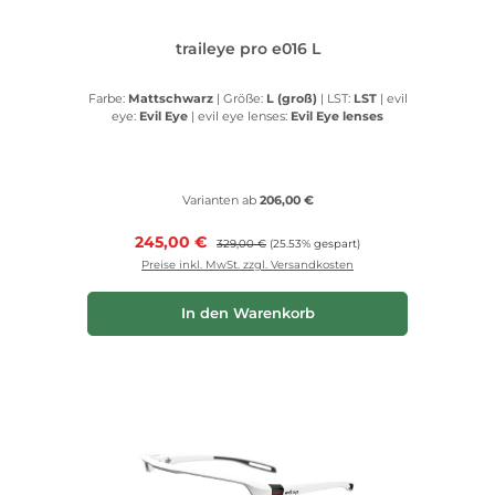
traileye pro e016 L
Farbe:
Mattschwarz
|
Größe:
L (groß)
|
LST:
LST
|
evil
eye:
Evil Eye
|
evil eye lenses:
Evil Eye lenses
Varianten ab
206,00 €
Verkaufspreis:
245,00 €
Regulärer Preis:
329,00 €
(25.53% gespart)
Preise inkl. MwSt. zzgl. Versandkosten
In den Warenkorb