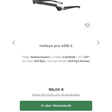
traileye pro e016 S
Farbe:
Mattschwarz
|
Größe:
S (mittel)
|
LST:
LST
|
evil eye:
Evil Eye
|
evil eye lenses:
Evil Eye lenses
Regulärer Preis:
185,00 €
Preise inkl. MwSt. zzgl. Versandkosten
In den Warenkorb