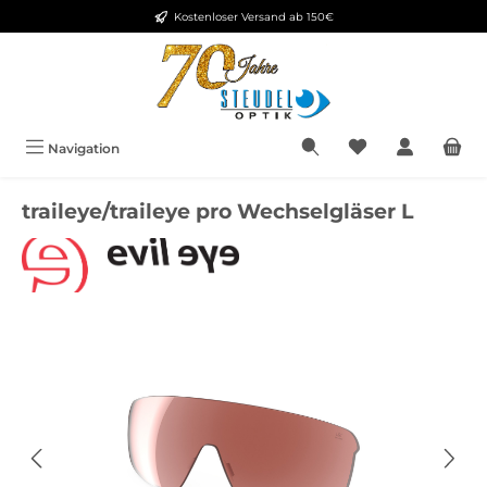
Kostenloser Versand ab 150€
Zum Hauptinhalt springen
Navigation
traileye/traileye pro Wechselgläser L
Bildergalerie überspringen