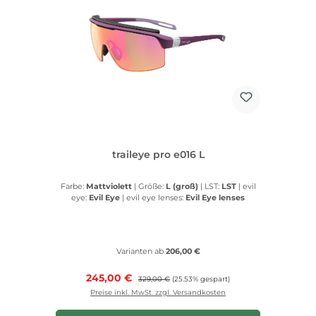
traileye pro e016 L
Farbe:
Mattviolett
|
Größe:
L (groß)
|
LST:
LST
|
evil
eye:
Evil Eye
|
evil eye lenses:
Evil Eye lenses
Varianten ab
206,00 €
Verkaufspreis:
245,00 €
Regulärer Preis:
329,00 €
(25.53% gespart)
Preise inkl. MwSt. zzgl. Versandkosten