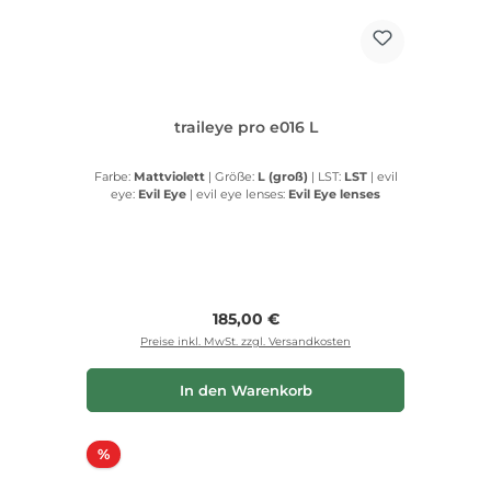
traileye pro e016 L
Farbe:
Mattviolett
|
Größe:
L (groß)
|
LST:
LST
|
evil
eye:
Evil Eye
|
evil eye lenses:
Evil Eye lenses
Regulärer Preis:
185,00 €
Preise inkl. MwSt. zzgl. Versandkosten
In den Warenkorb
Rabatt
%