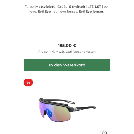
Farbe:
Mattviolett
|
Größe:
S (mittel)
|
LST:
LST
|
evil
eye:
Evil Eye
|
evil eye lenses:
Evil Eye lenses
Regulärer Preis:
185,00 €
Preise inkl. MwSt. zzgl. Versandkosten
In den Warenkorb
Rabatt
%