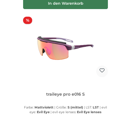
In den Warenkorb
Rabatt
%
traileye pro e016 S
Farbe:
Mattviolett
|
Größe:
S (mittel)
|
LST:
LST
|
evil
eye:
Evil Eye
|
evil eye lenses:
Evil Eye lenses