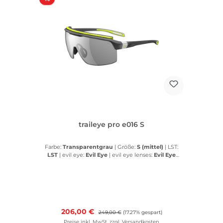
traileye pro e016 S
Farbe:
Transparentgrau
|
Größe:
S (mittel)
|
LST:
LST
|
evil eye:
Evil Eye
|
evil eye lenses:
Evil Eye
lenses
Verkaufspreis:
206,00 €
Regulärer Preis:
249,00 €
(17.27% gespart)
Preise inkl. MwSt. zzgl. Versandkosten