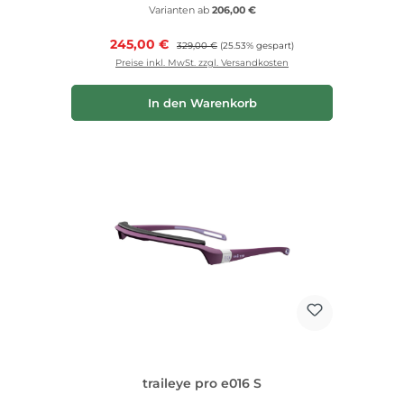
Varianten ab
206,00 €
Verkaufspreis:
245,00 €
Regulärer Preis:
329,00 €
(25.53% gespart)
Preise inkl. MwSt. zzgl. Versandkosten
In den Warenkorb
traileye pro e016 S