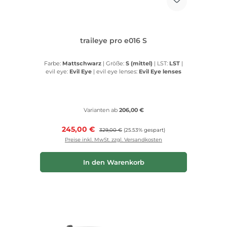
traileye pro e016 S
Farbe:
Mattschwarz
|
Größe:
S (mittel)
|
LST:
LST
|
evil eye:
Evil Eye
|
evil eye lenses:
Evil Eye lenses
Varianten ab
206,00 €
Verkaufspreis:
245,00 €
Regulärer Preis:
329,00 €
(25.53% gespart)
Preise inkl. MwSt. zzgl. Versandkosten
In den Warenkorb