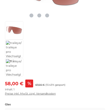
Verkaufspreis:
58,00 €
%
Regulärer Preis:
67,00 €
(13.43% gespart)
Inhalt:
1
Preise inkl. MwSt. zzgl. Versandkosten
auswählen
Glas