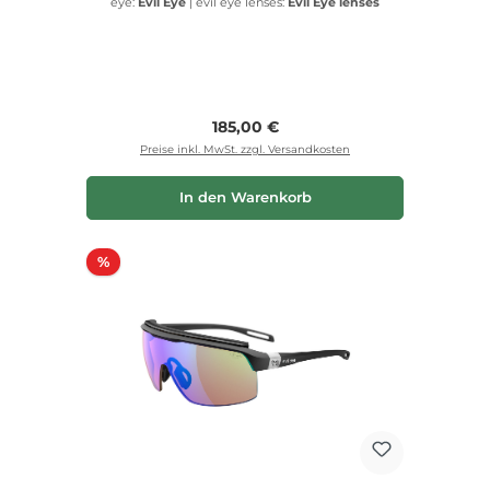
eye:
Evil Eye
|
evil eye lenses:
Evil Eye lenses
Regulärer Preis:
185,00 €
Preise inkl. MwSt. zzgl. Versandkosten
In den Warenkorb
Rabatt
%