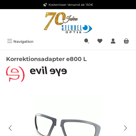
Kostenloser Versand ab 150€
Zum Hauptinhalt springen
Navigation
Korrektionsadapter e800 L
Bildergalerie überspringen