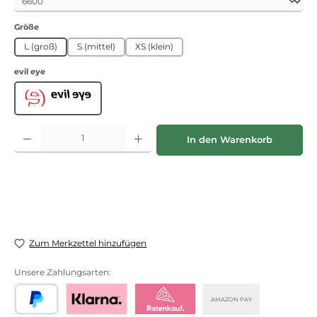
auswählen
Größe
L (groß)
S (mittel)
XS (klein)
auswählen
evil eye
Evil Eye
Produkt Anzahl: Gib den gewünschten Wert ein oder benutze die Schaltflächen
In den Warenkorb
Zum Merkzettel hinzufügen
Unsere Zahlungsarten:
AMAZON PAY