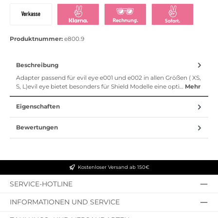
PayPal
Bezahlen mit Klarna
Klarna Ratenkauf
Vorkasse
Klarna Sofort bezahlen
Klarna Rechnung
Klarna Sofortü
Produktnummer:
e800.9
Beschreibung
Adapter passend für evil eye e001 und e002 in allen Größen ( XS,
S, L)evil eye bietet besonders für Shield Modelle eine opti…
Mehr
Eigenschaften
Bewertungen
Kostenloser Versand ab 150€
SERVICE-HOTLINE
INFORMATIONEN UND SERVICE