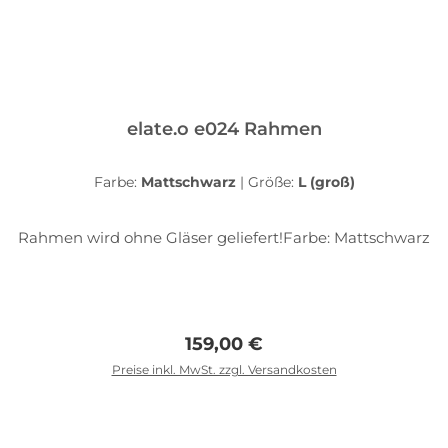
elate.o e024 Rahmen
Farbe:
Mattschwarz
|
Größe:
L (groß)
Rahmen wird ohne Gläser geliefert!Farbe: Mattschwarz
Regulärer Preis:
159,00 €
Preise inkl. MwSt. zzgl. Versandkosten
In den Warenkorb