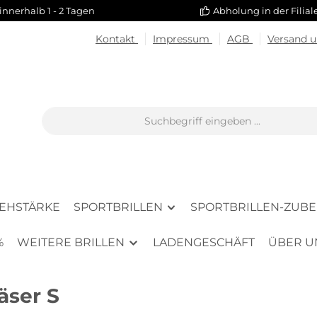
innerhalb 1 - 2 Tagen
Abholung in der Filia
Kontakt
Impressum
AGB
Versand 
SEHSTÄRKE
SPORTBRILLEN
SPORTBRILLEN-ZUB
%
WEITERE BRILLEN
LADENGESCHÄFT
ÜBER U
äser S