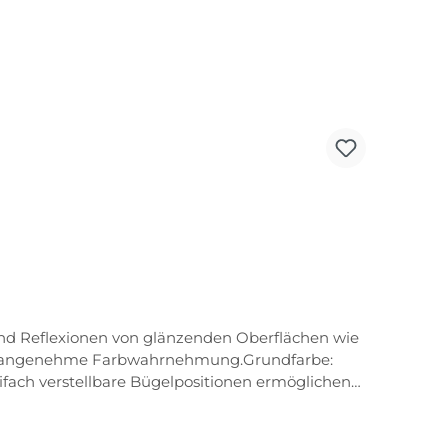
 und Reflexionen von glänzenden Oberflächen wie
 und angenehme Farbwahrnehmung.Grundfarbe:
ifach verstellbare Bügelpositionen ermöglichen
tellbare Nasenauflage ermöglicht die Anpassung
uemen Sitz und sicheren Halt.Traction grip die
stem schneller und einacher