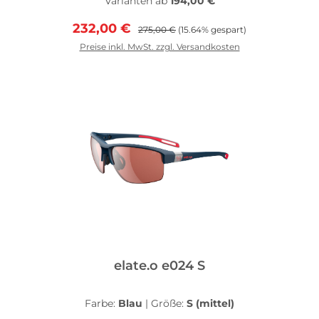
Varianten ab
194,00 €
brille an unterschiedliche Lichtverhältnisse.Ventilation s
Verkaufspreis:
Regulärer Preis:
232,00 €
ingert, die Feuchtigkeit abgeleitet und die Beeinträchtigung
275,00 €
(15.64% gespart)
xtrem robusten und trotzdem flexiblen PPX®-Material geferti
Preise inkl. MwSt. zzgl. Versandkosten
und sicheren Sitz.
In den Warenkorb
elate.o e024 S
Farbe:
Blau
|
Größe:
S (mittel)