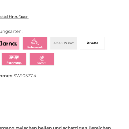
ttel hinzufügen
ungsarten:
AMAZON PAY
zahlen mit Klarna
Klarna Ratenkauf
Vorkasse
t bezahlen
Klarna Rechnung
Klarna Sofortüberweisung
mmer:
SW10577.4
rgang zwischen hellen und schattigen Bereichen.