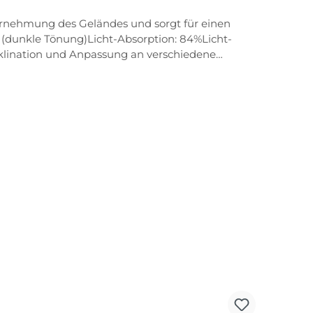
ahrnehmung des Geländes und sorgt für einen
(dunkle Tönung)Licht-Absorption: 84%Licht-
Inklination und Anpassung an verschiedene
portbrille an verschiedene Nasenformen. Weiche
tige Struktur an den Bügelenden sorgt für einen
, dass ein Beschlagen der Scheibe verringert, die
e werden exklusiv aus dem ultraleichten, extrem
 druckfreien und sicheren Sitz.