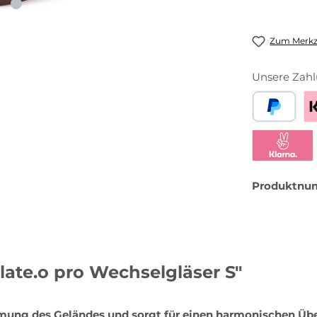
Zum Merkze
Unsere Zahl
PayPal
Be
Klarna Sofor
Produktnu
late.o pro Wechselgläser S"
mung des Geländes und sorgt für einen harmonischen Übe