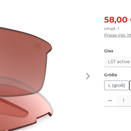
Verkaufsprei
58,00
Inhalt:
1
Preise inkl. 
auswäh
Glas
auswä
Größe
L (groß)
Produkt Anza