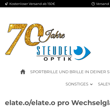
Kostenloser Versand ab 150€
Versand 
m Hauptinhalt springen
Zur Suche springen
Zur Hauptnavigation springen
SPORTBRILLE UND BRILLE IN DEINER 
SONSTIGES
SALE
elate.o/elate.o pro Wechselgl