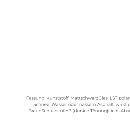
Fassung: Kunststoff, MattschwarzGlas: LST pola
Schnee, Wasser oder nassem Asphalt, wirkt
BraunSchutzstufe: 3 (dunkle Tönung)Licht-Abso
perfekte Inklination und Anpassung an verschi
der Sportbrille an verschiedene Nasenformen. 
einzigartige Struktur an den Bügelenden sorgt für ein