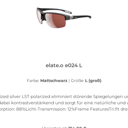
elate.o e024 L
Farbe:
Mattschwarz
|
Größe:
L (groß)
rized silver LST polarized eliminiert störende Spiegelungen
 dabei kontrastverstärkend und sorgt für eine natürliche
rption: 88%Licht-Transmission: 12%Frame FeaturesTri.fit dre
edene SportartenDouble-snap nose bridge die zweifach vers
Weiche und zugleich rutschfeste Matrialien garantieren beq
en sicheren und rutschfesten Sitz der Sportbrille.Quick-change lens sy