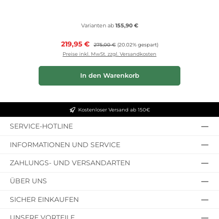
Varianten ab
155,90 €
Verkaufspreis:
219,95 €
Regulärer Preis:
275,00 €
(20.02% gespart)
Preise inkl. MwSt. zzgl. Versandkosten
In den Warenkorb
Kostenloser Versand ab 150€
SERVICE-HOTLINE
INFORMATIONEN UND SERVICE
ZAHLUNGS- UND VERSANDARTEN
ÜBER UNS
SICHER EINKAUFEN
UNSERE VORTEILE