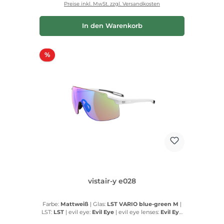
Preise inkl. MwSt. zzgl. Versandkosten
In den Warenkorb
Rabatt
%
vistair-y e028
Farbe:
Mattweiß
|
Glas:
LST VARIO blue-green M
|
LST:
LST
|
evil eye:
Evil Eye
|
evil eye lenses:
Evil Eye
lenses