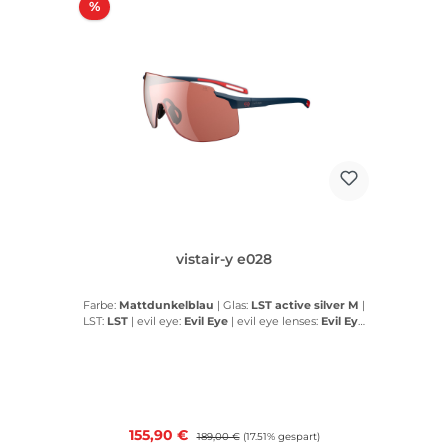
Rabatt
%
vistair-y e028
Farbe:
Mattdunkelblau
|
Glas:
LST active silver M
|
LST:
LST
|
evil eye:
Evil Eye
|
evil eye lenses:
Evil Eye
lenses
Verkaufspreis:
155,90 €
Regulärer Preis:
189,00 €
(17.51% gespart)