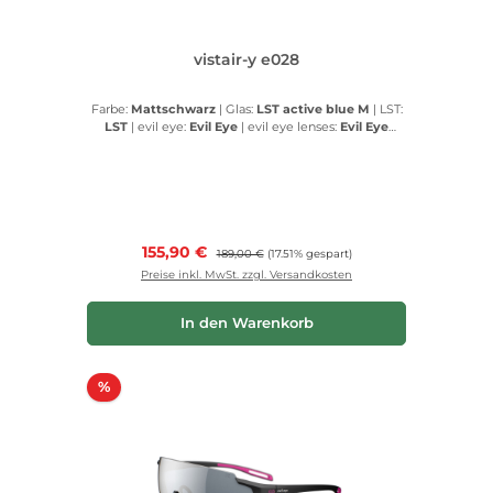
vistair-y e028
Farbe:
Mattschwarz
|
Glas:
LST active blue M
|
LST:
LST
|
evil eye:
Evil Eye
|
evil eye lenses:
Evil Eye
lenses
Verkaufspreis:
155,90 €
Regulärer Preis:
189,00 €
(17.51% gespart)
Preise inkl. MwSt. zzgl. Versandkosten
In den Warenkorb
Rabatt
%