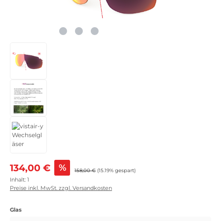
Verkaufspreis:
134,00 €
%
Regulärer Preis:
158,00 €
(15.19% gespart)
Inhalt:
1
Preise inkl. MwSt. zzgl. Versandkosten
auswählen
Glas