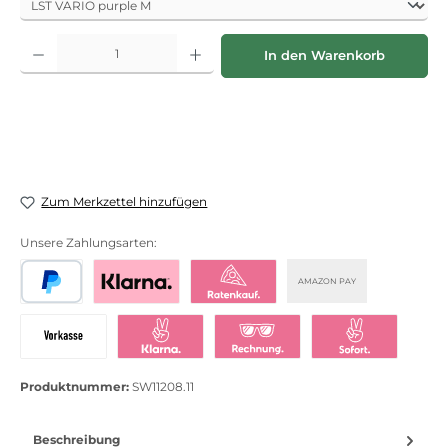
Produkt Anzahl: Gib den gewünschten Wert ein oder benutze die Schaltflächen
In den Warenkorb
Zum Merkzettel hinzufügen
Unsere Zahlungsarten:
AMAZON PAY
PayPal
Bezahlen mit Klarna
Klarna Ratenkauf
Vorkasse
Klarna Sofort bezahlen
Klarna Rechnung
Klarna Sofortü
Produktnummer:
SW11208.11
Beschreibung