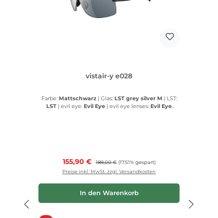
vistair-y e028
Farbe:
Mattschwarz
|
Glas:
LST grey silver M
|
LST:
LST
|
evil eye:
Evil Eye
|
evil eye lenses:
Evil Eye
lenses
Verkaufspreis:
155,90 €
Regulärer Preis:
189,00 €
(17.51% gespart)
Preise inkl. MwSt. zzgl. Versandkosten
In den Warenkorb