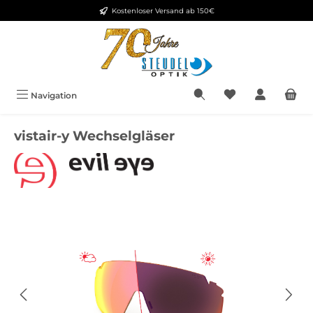
Kostenloser Versand ab 150€
Zum Hauptinhalt springen
Navigation
vistair-y Wechselgläser
Bildergalerie überspringen