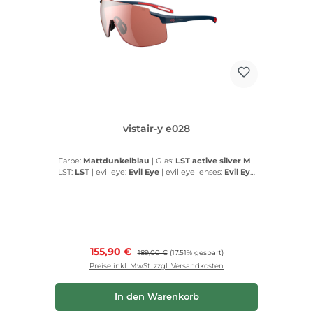
vistair-y e028
Farbe:
Mattdunkelblau
|
Glas:
LST active silver M
|
LST:
LST
|
evil eye:
Evil Eye
|
evil eye lenses:
Evil Eye
lenses
Verkaufspreis:
155,90 €
Regulärer Preis:
189,00 €
(17.51% gespart)
Preise inkl. MwSt. zzgl. Versandkosten
In den Warenkorb