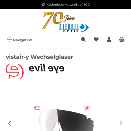
Kostenloser Versand ab 150€
Zum Hauptinhalt springen
Navigation
vistair-y Wechselgläser
Bildergalerie überspringen