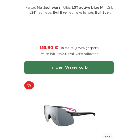
Farbe:
Mattschwarz
|
Glas:
LST active blue M
|
LST:
LST
|
evil eye:
Evil Eye
|
evil eye lenses:
Evil Eye
lenses
Verkaufspreis:
155,90 €
Regulärer Preis:
189,00 €
(17.51% gespart)
Preise inkl. MwSt. zzgl. Versandkosten
In den Warenkorb
Rabatt
%