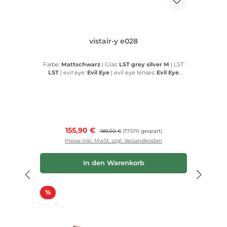
vistair-y e028
Farbe:
Mattschwarz
|
Glas:
LST grey silver M
|
LST:
LST
|
evil eye:
Evil Eye
|
evil eye lenses:
Evil Eye
lenses
Verkaufspreis:
155,90 €
Regulärer Preis:
189,00 €
(17.51% gespart)
Preise inkl. MwSt. zzgl. Versandkosten
In den Warenkorb
Rabatt
%