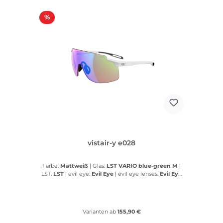
Rabatt
%
vistair-y e028
Farbe:
Mattweiß
|
Glas:
LST VARIO blue-green M
|
LST:
LST
|
evil eye:
Evil Eye
|
evil eye lenses:
Evil Eye
lenses
Varianten ab
155,90 €