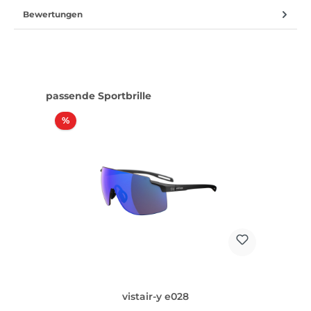
Bewertungen
Produktgalerie überspringen
passende Sportbrille
Rabatt
%
vistair-y e028