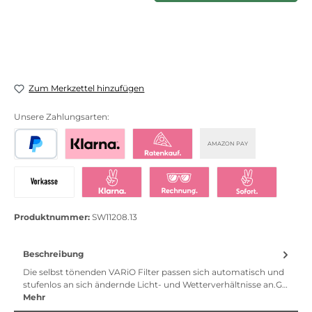
Zum Merkzettel hinzufügen
Unsere Zahlungsarten:
AMAZON PAY
PayPal
Bezahlen mit Klarna
Klarna Ratenkauf
Vorkasse
Klarna Sofort bezahlen
Klarna Rechnung
Klarna Sofortü
Produktnummer:
SW11208.13
Beschreibung
Die selbst tönenden VARiO Filter passen sich automatisch und
stufenlos an sich ändernde Licht- und Wetterverhältnisse an.G…
Mehr