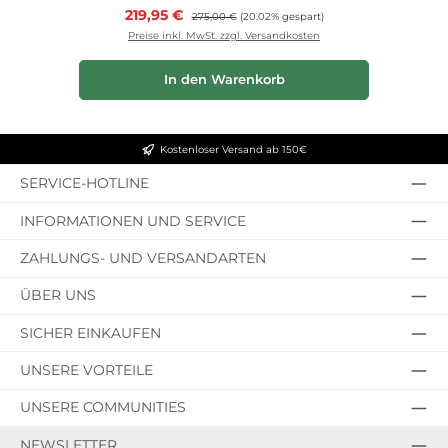
Verkaufspreis:
219,95 €
Regulärer Preis:
275,00 €
(20.02% gespart)
Preise inkl. MwSt. zzgl. Versandkosten
In den Warenkorb
Kostenloser Versand ab 150€
SERVICE-HOTLINE
INFORMATIONEN UND SERVICE
ZAHLUNGS- UND VERSANDARTEN
ÜBER UNS
SICHER EINKAUFEN
UNSERE VORTEILE
UNSERE COMMUNITIES
NEWSLETTER