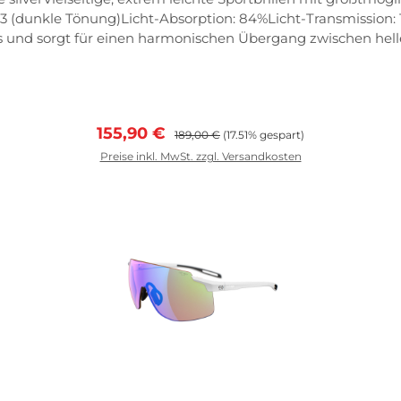
 3 (dunkle Tönung)Licht-Absorption: 84%Licht-Transmission: 
nd sorgt für einen harmonischen Übergang zwischen helle
Verkaufspreis:
Regulärer Preis:
155,90 €
189,00 €
(17.51% gespart)
Preise inkl. MwSt. zzgl. Versandkosten
In den Warenkorb