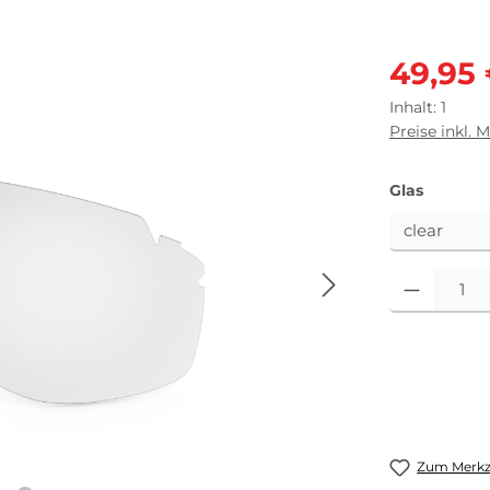
Verkaufsprei
49,95
Inhalt:
1
Preise inkl. 
auswäh
Glas
Produkt Anza
Zum Merkze