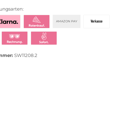
ungsarten:
AMAZON PAY
zahlen mit Klarna
Klarna Ratenkauf
Vorkasse
t bezahlen
Klarna Rechnung
Klarna Sofortüberweisung
mmer:
SW11208.2