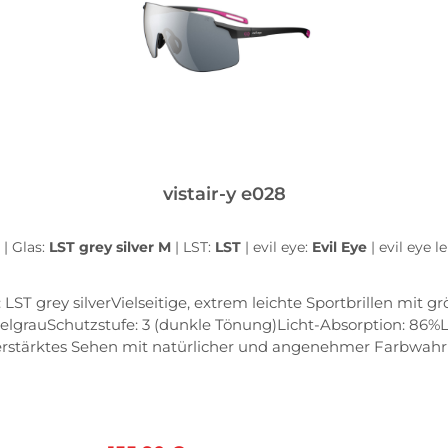
vistair-y e028
z
|
Glas:
LST grey silver M
|
LST:
LST
|
evil eye:
Evil Eye
|
evil eye l
 LST grey silverVielseitige, extrem leichte Sportbrillen mit 
elgrauSchutzstufe: 3 (dunkle Tönung)Licht-Absorption: 86%Li
erstärktes Sehen mit natürlicher und angenehmer Farbwa