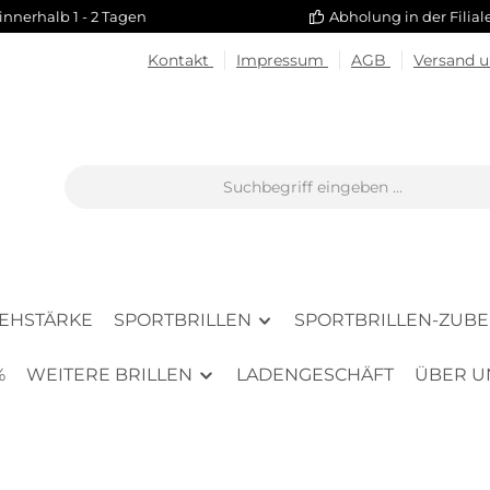
innerhalb 1 - 2 Tagen
Abholung in der Filia
Kontakt
Impressum
AGB
Versand 
SEHSTÄRKE
SPORTBRILLEN
SPORTBRILLEN-ZUB
%
WEITERE BRILLEN
LADENGESCHÄFT
ÜBER U