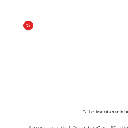
Rabatt
%
Farbe:
Mattdunkelbl
Fassung: Kunststoff, DunkelblauGlas: LST activ