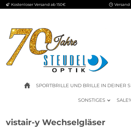
Kostenloser Versand ab 150€
Versand 
m Hauptinhalt springen
Zur Suche springen
Zur Hauptnavigation springen
SPORTBRILLE UND BRILLE IN DEINER 
SONSTIGES
SALE
vistair-y Wechselgläser