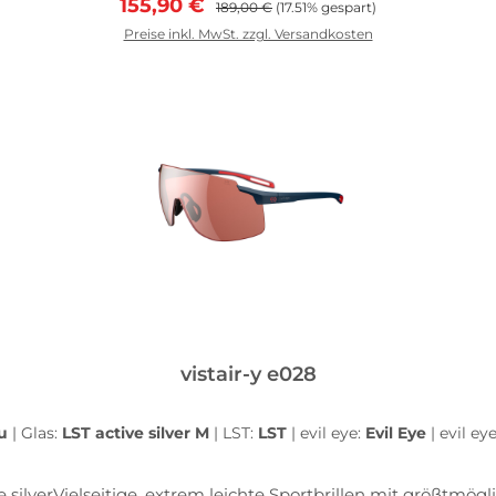
Verkaufspreis:
Regulärer Preis:
155,90 €
189,00 €
(17.51% gespart)
Preise inkl. MwSt. zzgl. Versandkosten
In den Warenkorb
vistair-y e028
au
|
Glas:
LST active silver M
|
LST:
LST
|
evil eye:
Evil Eye
|
evil ey
e silverVielseitige, extrem leichte Sportbrillen mit größtmög