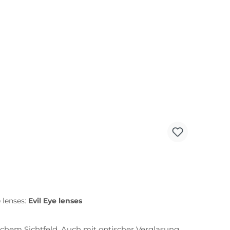
e lenses:
Evil Eye lenses
lichem Sichtfeld. Auch mit optischer Verglasung