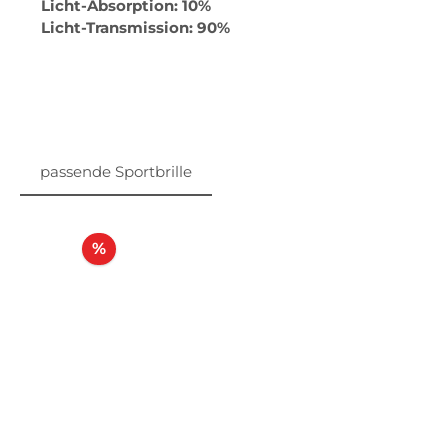
Licht-Absorption: 10%
Licht-Transmission: 90%
passende Sportbrille
Produktgalerie überspringen
Rabatt
%