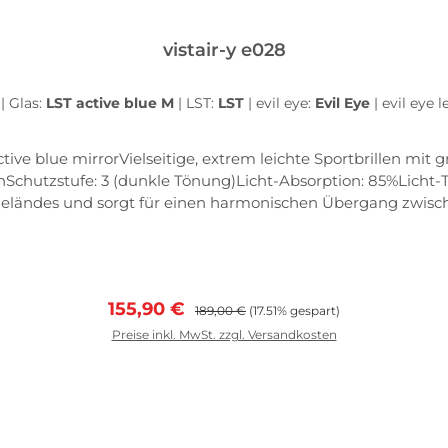
vistair-y e028
z
|
Glas:
LST active blue M
|
LST:
LST
|
evil eye:
Evil Eye
|
evil eye 
tive blue mirrorVielseitige, extrem leichte Sportbrillen mit
nSchutzstufe: 3 (dunkle Tönung)Licht-Absorption: 85%Licht-T
ländes und sorgt für einen harmonischen Übergang zwische
Verkaufspreis:
Regulärer Preis:
155,90 €
189,00 €
(17.51% gespart)
Preise inkl. MwSt. zzgl. Versandkosten
In den Warenkorb