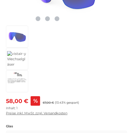
Verkaufspreis:
58,00 €
%
Regulärer Preis:
67,00 €
(13.43% gespart)
Inhalt:
1
Preise inkl. MwSt. zzgl. Versandkosten
auswählen
Glas