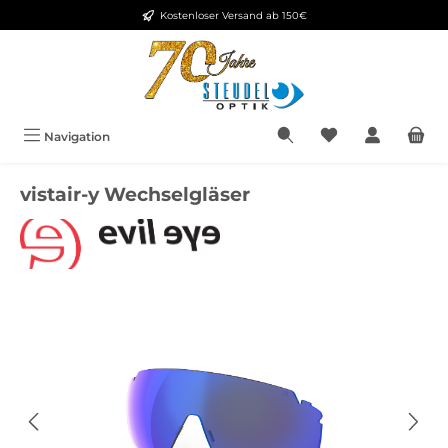
Kostenloser Versand ab 150€
Zum Hauptinhalt springen
Navigation
vistair-y Wechselgläser
Bildergalerie überspringen