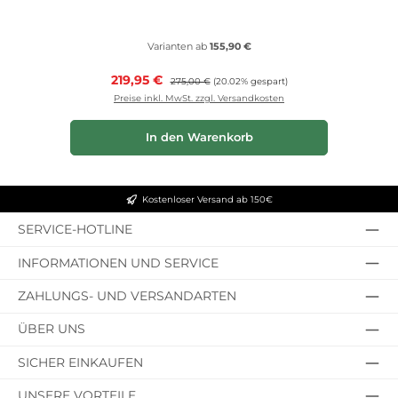
Varianten ab
155,90 €
Verkaufspreis:
219,95 €
Regulärer Preis:
275,00 €
(20.02% gespart)
Preise inkl. MwSt. zzgl. Versandkosten
In den Warenkorb
Kostenloser Versand ab 150€
SERVICE-HOTLINE
INFORMATIONEN UND SERVICE
ZAHLUNGS- UND VERSANDARTEN
ÜBER UNS
SICHER EINKAUFEN
UNSERE VORTEILE