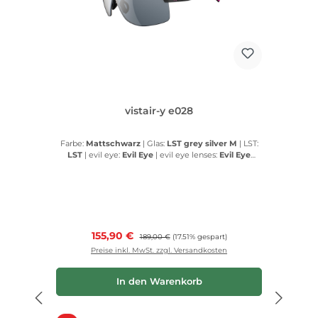
vistair-y e028
Farbe:
Mattschwarz
|
Glas:
LST grey silver M
|
LST:
LST
|
evil eye:
Evil Eye
|
evil eye lenses:
Evil Eye
lenses
Verkaufspreis:
155,90 €
Regulärer Preis:
189,00 €
(17.51% gespart)
Preise inkl. MwSt. zzgl. Versandkosten
In den Warenkorb