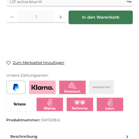
Produkt Anzahl: Gib den gewünschten Wert ein oder benutze die Schaltflächen
In den Warenkorb
Zum Merkzettel hinzufügen
Unsere Zahlungsarten:
AMAZON PAY
PayPal
Bezahlen mit Klarna
Klarna Ratenkauf
Vorkasse
Klarna Sofort bezahlen
Klarna Rechnung
Klarna Sofortü
Produktnummer:
SW11208.6
Beschreibung