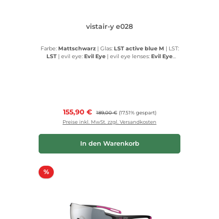
vistair-y e028
Farbe:
Mattschwarz
|
Glas:
LST active blue M
|
LST:
LST
|
evil eye:
Evil Eye
|
evil eye lenses:
Evil Eye
lenses
Verkaufspreis:
155,90 €
Regulärer Preis:
189,00 €
(17.51% gespart)
Preise inkl. MwSt. zzgl. Versandkosten
In den Warenkorb
Rabatt
%