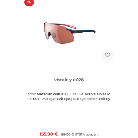
Rabatt
%
vistair-y e028
Farbe:
Mattdunkelblau
|
Glas:
LST active silver M
|
LST:
LST
|
evil eye:
Evil Eye
|
evil eye lenses:
Evil Eye
lenses
Verkaufspreis:
155,90 €
Regulärer Preis:
189,00 €
(17.51% gespart)