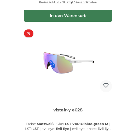
Preise inkl. MwSt. zzgl. Versandkosten
In den Warenkorb
Rabatt
%
vistair-y e028
Farbe:
Mattweiß
|
Glas:
LST VARIO blue-green M
|
LST:
LST
|
evil eye:
Evil Eye
|
evil eye lenses:
Evil Eye
lenses