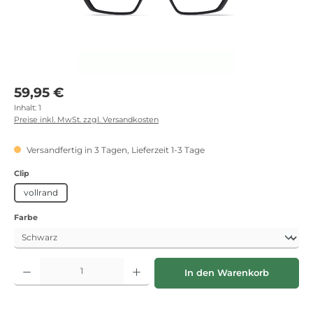
Regulärer Preis:
59,95 €
Inhalt:
1
Preise inkl. MwSt. zzgl. Versandkosten
Versandfertig in 3 Tagen, Lieferzeit 1-3 Tage
auswählen
Clip
vollrand
auswählen
Farbe
Produkt Anzahl: Gib den gewünschten Wert ein oder benutze die Schaltflächen
In den Warenkorb