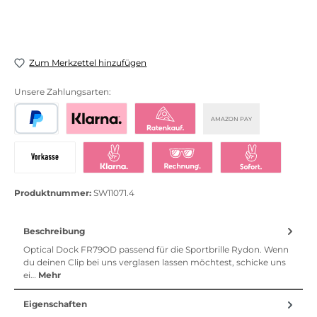
Zum Merkzettel hinzufügen
Unsere Zahlungsarten:
AMAZON PAY
PayPal
Bezahlen mit Klarna
Klarna Ratenkauf
Vorkasse
Klarna Sofort bezahlen
Klarna Rechnung
Klarna Sofortü
Produktnummer:
SW11071.4
Beschreibung
Optical Dock FR79OD passend für die Sportbrille Rydon. Wenn
du deinen Clip bei uns verglasen lassen möchtest, schicke uns
ei…
Mehr
Eigenschaften