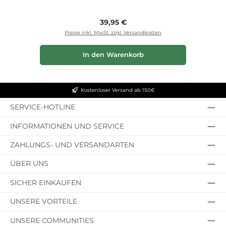
Regulärer Preis:
39,95 €
Preise inkl. MwSt. zzgl. Versandkosten
In den Warenkorb
Kostenloser Versand ab 150€
SERVICE-HOTLINE
INFORMATIONEN UND SERVICE
ZAHLUNGS- UND VERSANDARTEN
ÜBER UNS
SICHER EINKAUFEN
UNSERE VORTEILE
UNSERE COMMUNITIES