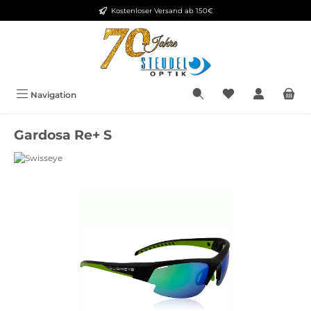
Kostenloser Versand ab 150€
Zum Hauptinhalt springen
Navigation
Gardosa Re+ S
Bildergalerie überspringen