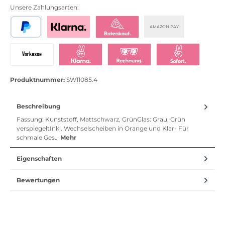
Unsere Zahlungsarten:
AMAZON PAY
PayPal
Bezahlen mit Klarna
Klarna Ratenkauf
Vorkasse
Klarna Sofort bezahlen
Klarna Rechnung
Klarna Sofortü
Produktnummer:
SW11085.4
Beschreibung
Fassung: Kunststoff, Mattschwarz, GrünGlas: Grau, Grün
verspiegeltInkl. Wechselscheiben in Orange und Klar- Für
schmale Ges…
Mehr
Eigenschaften
Bewertungen