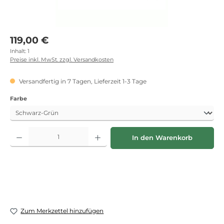
Regulärer Preis:
119,00 €
Inhalt:
1
Preise inkl. MwSt. zzgl. Versandkosten
Versandfertig in 7 Tagen, Lieferzeit 1-3 Tage
auswählen
Farbe
Produkt Anzahl: Gib den gewünschten Wert ein oder benutze die Schaltflächen
In den Warenkorb
Zum Merkzettel hinzufügen