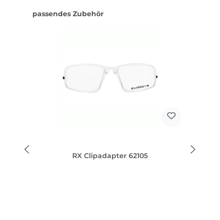
Produktgalerie überspringen
passendes Zubehör
RX Clipadapter 62105