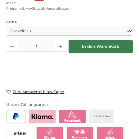
Inhalt:
1
Preise inkl. MwSt. zzgl. Versandkosten
auswählen
Farbe
Produkt Anzahl: Gib den gewünschten Wert ein oder benutze die Schaltflächen
In den Warenkorb
Zum Merkzettel hinzufügen
Unsere Zahlungsarten:
AMAZON PAY
PayPal
Bezahlen mit Klarna
Klarna Ratenkauf