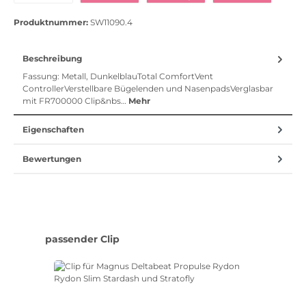
Vorkasse
Klarna Sofort bezahlen
Klarna Rechnung
Klarna Sofortü
Produktnummer:
SW11090.4
Beschreibung
Fassung: Metall, DunkelblauTotal ComfortVent
ControllerVerstellbare Bügelenden und NasenpadsVerglasbar
mit FR700000 Clip&nbs…
Mehr
Eigenschaften
Bewertungen
Produktgalerie überspringen
passender Clip