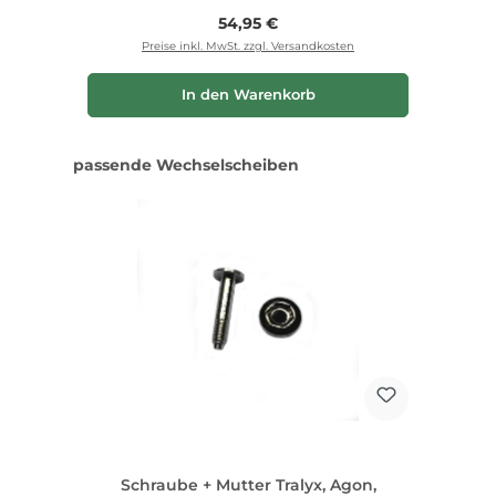
Regulärer Preis:
54,95 €
Preise inkl. MwSt. zzgl. Versandkosten
In den Warenkorb
Produktgalerie überspringen
passende Wechselscheiben
Schraube + Mutter Tralyx, Agon,