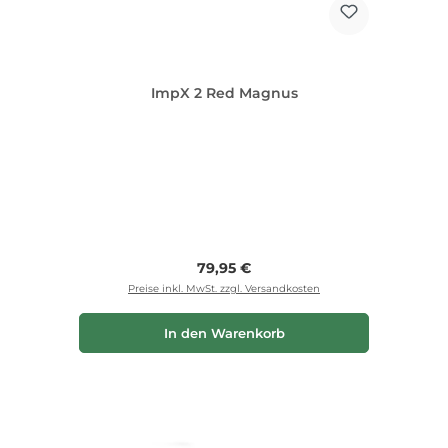
ImpX 2 Red Magnus
Regulärer Preis:
79,95 €
Preise inkl. MwSt. zzgl. Versandkosten
In den Warenkorb
Bildergalerie überspringen