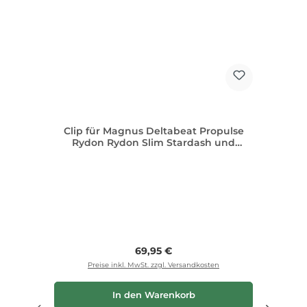
Clip für Magnus Deltabeat Propulse
Rydon Rydon Slim Stardash und
Stratofly
Regulärer Preis:
69,95 €
Preise inkl. MwSt. zzgl. Versandkosten
In den Warenkorb