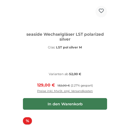
seaside Wechselgläser LST polarized
silver
Glas:
LST pol silver M
Varianten ab
52,00 €
Verkaufspreis:
129,00 €
Regulärer Preis:
132,00 €
(2.27% gespart)
Preise inkl. MwSt. zzgl. Versandkosten
In den Warenkorb
Rabatt
%