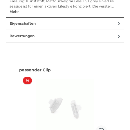
Fassung: Kunststoff, MattdunkelgrauGlas: LST grey silverDie
seaside ist für einen aktiven Lifestyle konzipiert. Die verstell…
Mehr
Eigenschaften
Bewertungen
Produktgalerie überspringen
passender Clip
Rabatt
%