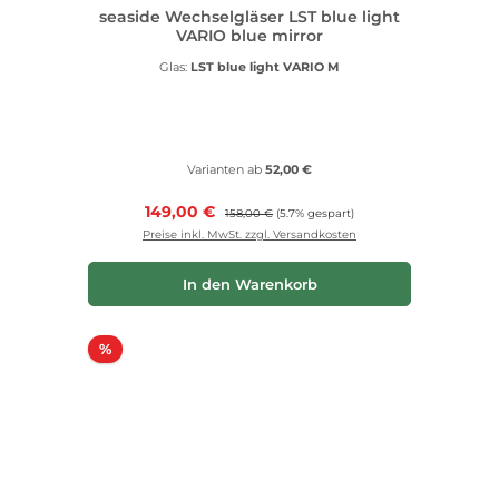
seaside Wechselgläser LST blue light
VARIO blue mirror
Glas:
LST blue light VARIO M
Varianten ab
52,00 €
Verkaufspreis:
149,00 €
Regulärer Preis:
158,00 €
(5.7% gespart)
Preise inkl. MwSt. zzgl. Versandkosten
In den Warenkorb
Rabatt
%