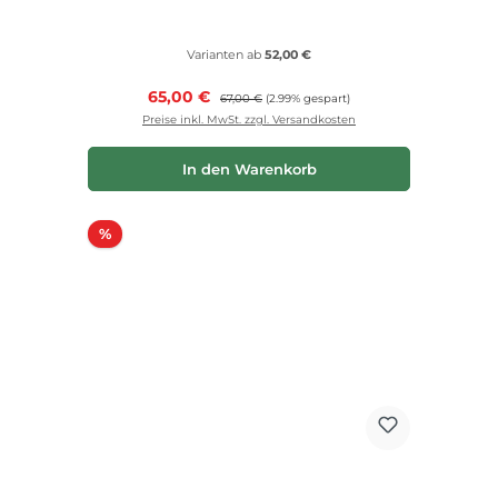
Varianten ab
52,00 €
Verkaufspreis:
65,00 €
Regulärer Preis:
67,00 €
(2.99% gespart)
Preise inkl. MwSt. zzgl. Versandkosten
In den Warenkorb
Rabatt
%