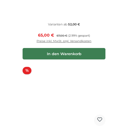
Varianten ab
52,00 €
Verkaufspreis:
65,00 €
Regulärer Preis:
67,00 €
(2.99% gespart)
Preise inkl. MwSt. zzgl. Versandkosten
In den Warenkorb
Rabatt
%