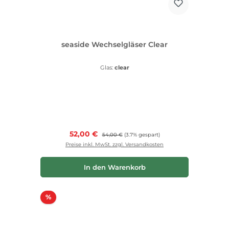
seaside Wechselgläser Clear
Glas:
clear
Verkaufspreis:
52,00 €
Regulärer Preis:
54,00 €
(3.7% gespart)
Preise inkl. MwSt. zzgl. Versandkosten
In den Warenkorb
Rabatt
%