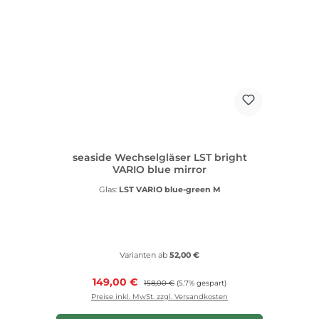
seaside Wechselgläser LST bright
VARIO blue mirror
Glas:
LST VARIO blue-green M
Varianten ab
52,00 €
Verkaufspreis:
149,00 €
Regulärer Preis:
158,00 €
(5.7% gespart)
Preise inkl. MwSt. zzgl. Versandkosten