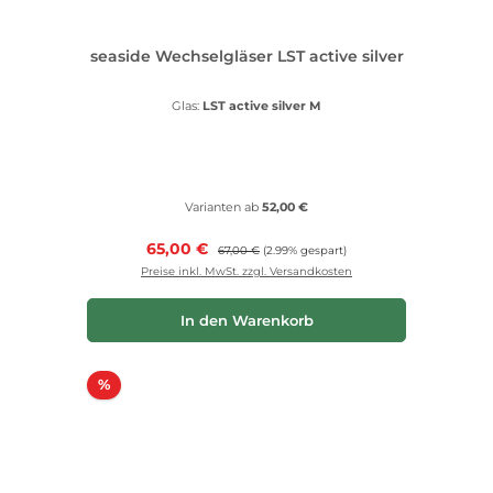
seaside Wechselgläser LST active silver
Glas:
LST active silver M
Varianten ab
52,00 €
Verkaufspreis:
65,00 €
Regulärer Preis:
67,00 €
(2.99% gespart)
Preise inkl. MwSt. zzgl. Versandkosten
In den Warenkorb
Rabatt
%