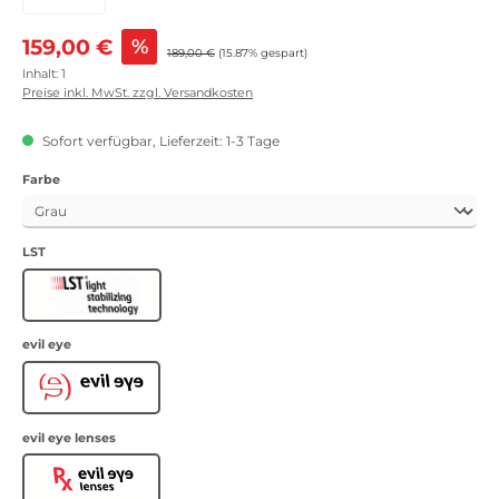
Verkaufspreis:
159,00 €
%
Regulärer Preis:
189,00 €
(15.87% gespart)
Inhalt:
1
Preise inkl. MwSt. zzgl. Versandkosten
Sofort verfügbar, Lieferzeit: 1-3 Tage
auswählen
Farbe
auswählen
LST
LST
auswählen
evil eye
Evil Eye
auswählen
evil eye lenses
Evil Eye lenses