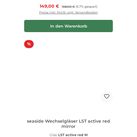
Verkaufspreis:
149,00 €
Regulärer Preis:
158,00 €
(5.7% gespart)
Preise inkl. MwSt. zzgl. Versandkosten
In den Warenkorb
Rabatt
%
seaside Wechselgläser LST active red
mirror
Glas:
LST active red M