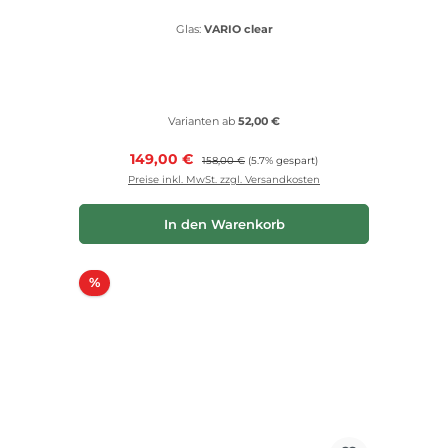
Glas:
VARIO clear
Varianten ab
52,00 €
Verkaufspreis:
149,00 €
Regulärer Preis:
158,00 €
(5.7% gespart)
Preise inkl. MwSt. zzgl. Versandkosten
In den Warenkorb
Rabatt
%