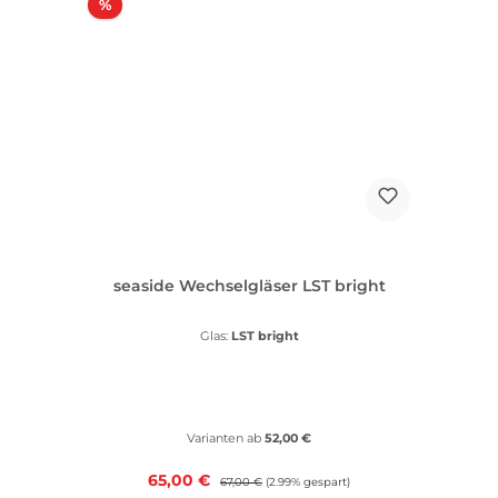
Rabatt
%
seaside Wechselgläser LST bright
Glas:
LST bright
Varianten ab
52,00 €
Verkaufspreis:
65,00 €
Regulärer Preis:
67,00 €
(2.99% gespart)