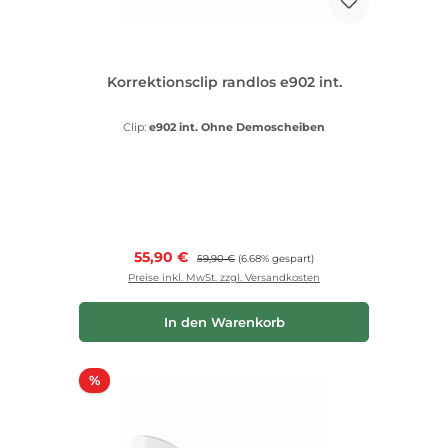
Korrektionsclip randlos e902 int.
Clip:
e902 int. Ohne Demoscheiben
Verkaufspreis:
55,90 €
Regulärer Preis:
59,90 €
(6.68% gespart)
Preise inkl. MwSt. zzgl. Versandkosten
In den Warenkorb
Rabatt
%