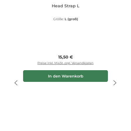
Head Strap L
Größe:
L (groß)
Regulärer Preis:
15,50 €
Preise inkl. MwSt. zzgl. Versandkosten
In den Warenkorb