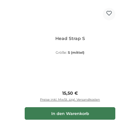
Head Strap S
Größe:
S (mittel)
Regulärer Preis:
15,50 €
Preise inkl. MwSt. zzgl. Versandkosten
In den Warenkorb