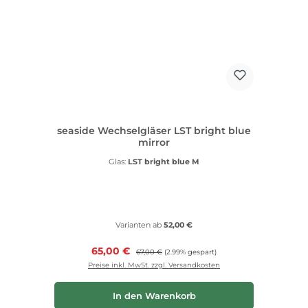
seaside Wechselgläser LST bright blue
mirror
Glas:
LST bright blue M
Varianten ab
52,00 €
Verkaufspreis:
65,00 €
Regulärer Preis:
67,00 €
(2.99% gespart)
Preise inkl. MwSt. zzgl. Versandkosten
In den Warenkorb