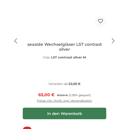
seaside Wechselgläser LST contrast
silver
Glas:
LST contrast silver M
Varianten ab
52,00 €
Verkaufspreis:
65,00 €
Regulärer Preis:
67,00 €
(2.99% gespart)
Preise inkl. MwSt. zzgl. Versandkosten
In den Warenkorb