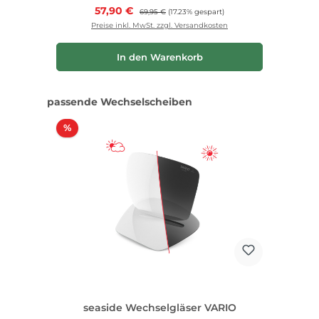
Verkaufspreis:
57,90 €
Regulärer Preis:
69,95 €
(17.23% gespart)
Preise inkl. MwSt. zzgl. Versandkosten
In den Warenkorb
Produktgalerie überspringen
passende Wechselscheiben
Rabatt
%
seaside Wechselgläser VARIO