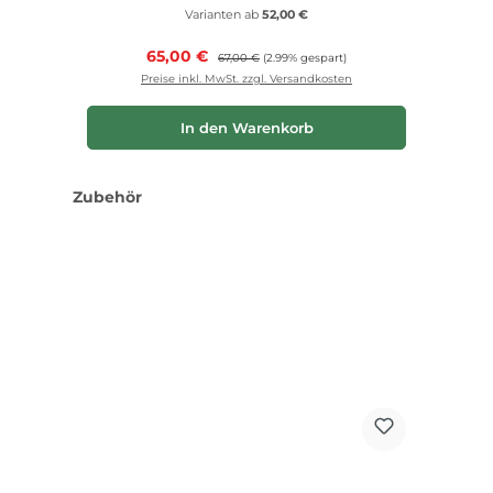
Varianten ab
52,00 €
Verkaufspreis:
65,00 €
Regulärer Preis:
67,00 €
(2.99% gespart)
Preise inkl. MwSt. zzgl. Versandkosten
In den Warenkorb
Produktgalerie überspringen
Zubehör