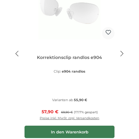
Korrektionsclip randlos e904
Clip:
e904 randlos
Varianten ab
55,90 €
Verkaufspreis:
57,90 €
Regulärer Preis:
69,90 €
(17.17% gespart)
Preise inkl. MwSt. zzgl. Versandkosten
In den Warenkorb