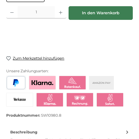
Produkt Anzahl: Gib den gewünschten Wert ein oder benutze die Schaltflächen
In den Warenkorb
Zum Merkzettel hinzufügen
Unsere Zahlungsarten:
AMAZON PAY
PayPal
Bezahlen mit Klarna
Klarna Ratenkauf
Vorkasse
Klarna Sofort bezahlen
Klarna Rechnung
Klarna Sofortü
Produktnummer:
SW10980.8
Beschreibung