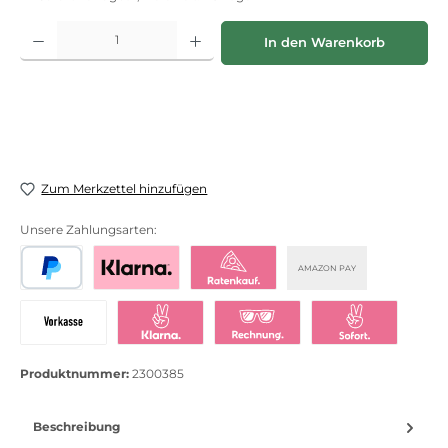
Produkt Anzahl: Gib den gewünschten Wert ein oder benutze die Schaltflächen
In den Warenkorb
Zum Merkzettel hinzufügen
Unsere Zahlungsarten:
AMAZON PAY
PayPal
Bezahlen mit Klarna
Klarna Ratenkauf
Vorkasse
Klarna Sofort bezahlen
Klarna Rechnung
Klarna Sofortü
Produktnummer:
2300385
Beschreibung