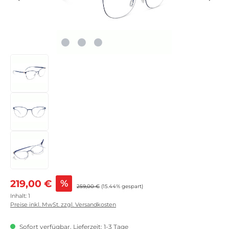
Verkaufspreis:
219,00 €
%
Regulärer Preis:
259,00 €
(15.44% gespart)
Inhalt:
1
Preise inkl. MwSt. zzgl. Versandkosten
Sofort verfügbar, Lieferzeit: 1-3 Tage