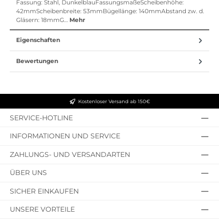
Fassung: Stahl, DunkelblauFassungsmaßeScheibenhöhe:
42mmScheibenbreite: 53mmBügellänge: 140mmAbstand zw. d.
Gläsern: 18mmG…
Mehr
Eigenschaften
Bewertungen
Kostenloser Versand ab 150€
SERVICE-HOTLINE
INFORMATIONEN UND SERVICE
ZAHLUNGS- UND VERSANDARTEN
ÜBER UNS
SICHER EINKAUFEN
UNSERE VORTEILE