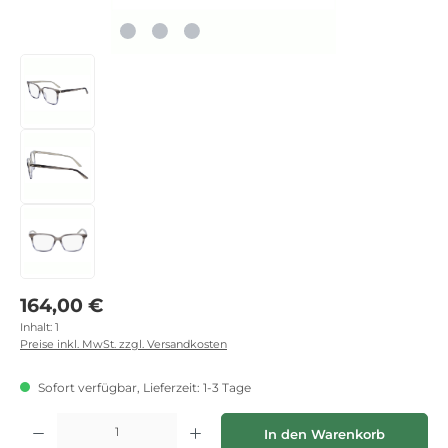
Regulärer Preis:
164,00 €
Inhalt:
1
Preise inkl. MwSt. zzgl. Versandkosten
Sofort verfügbar, Lieferzeit: 1-3 Tage
Produkt Anzahl: Gib den gewünschten Wert ein oder benutze die Schaltflächen
In den Warenkorb