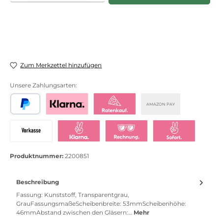
Zum Merkzettel hinzufügen
Unsere Zahlungsarten:
AMAZON PAY
PayPal
Bezahlen mit Klarna
Klarna Ratenkauf
Vorkasse
Klarna Sofort bezahlen
Klarna Rechnung
Klarna Sofortü
Produktnummer:
2200851
Beschreibung
Fassung: Kunststoff, Transparentgrau,
GrauFassungsmaßeScheibenbreite: 53mmScheibenhöhe:
46mmAbstand zwischen den Gläsern:…
Mehr