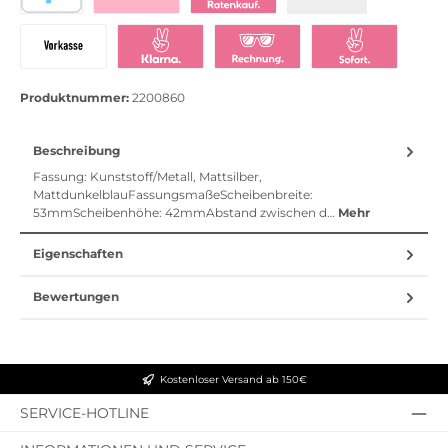
PayPal
Bezahlen mit Klarna
Klarna Ratenkauf
Vorkasse
Klarna Sofort bezahlen
Klarna Rechnung
Klarna Sofortü
Produktnummer:
2200860
Beschreibung
Fassung: Kunststoff/Metall, Mattsilber,
MattdunkelblauFassungsmaßeScheibenbreite:
53mmScheibenhöhe: 42mmAbstand zwischen d…
Mehr
Eigenschaften
Bewertungen
Kostenloser Versand ab 150€
SERVICE-HOTLINE