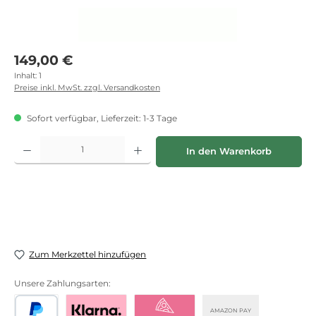
Regulärer Preis:
149,00 €
Inhalt:
1
Preise inkl. MwSt. zzgl. Versandkosten
Sofort verfügbar, Lieferzeit: 1-3 Tage
Produkt Anzahl: Gib den gewünschten Wert ein oder benutze die Schaltflächen
In den Warenkorb
Zum Merkzettel hinzufügen
Unsere Zahlungsarten:
AMAZON PAY