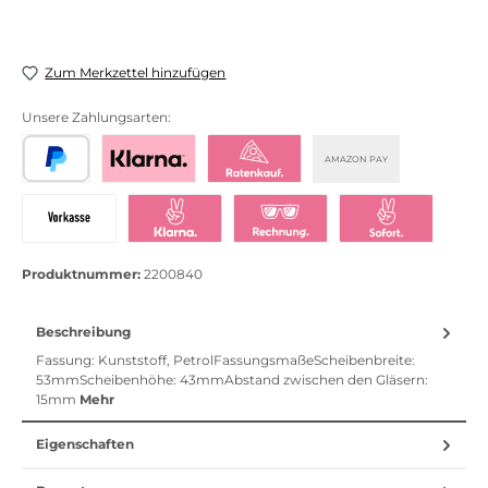
Zum Merkzettel hinzufügen
Unsere Zahlungsarten:
AMAZON PAY
PayPal
Bezahlen mit Klarna
Klarna Ratenkauf
Vorkasse
Klarna Sofort bezahlen
Klarna Rechnung
Klarna Sofortü
Produktnummer:
2200840
Beschreibung
Fassung: Kunststoff, PetrolFassungsmaßeScheibenbreite:
53mmScheibenhöhe: 43mmAbstand zwischen den Gläsern:
15mm
Mehr
Eigenschaften