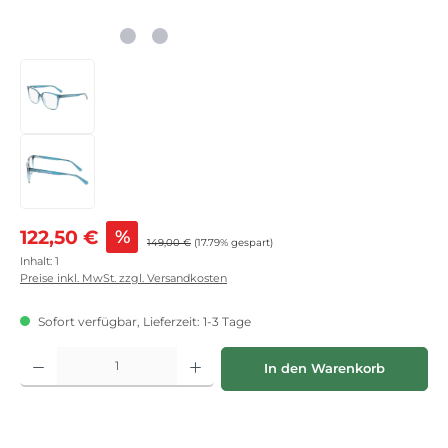
Verkaufspreis:
122,50 €
%
Regulärer Preis:
149,00 €
(17.79% gespart)
Inhalt:
1
Preise inkl. MwSt. zzgl. Versandkosten
Sofort verfügbar, Lieferzeit: 1-3 Tage
Produkt Anzahl: Gib den gewünschten Wert ein oder benutze die Schaltflächen
In den Warenkorb